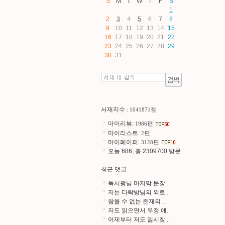
S
M
T
W
T
F
S
1
2
3
4
5
6
7
8
9
10
11
12
13
14
15
16
17
18
19
20
21
22
23
24
25
26
27
28
29
30
31
서재지수
: 1041871점
마이리뷰:
편
1986
마이리스트:
편
2
마이페이퍼:
편
3128
오늘 686, 총 2309700 방문
최근 댓글
독서괭님 마지막 문장..
저는 다락방님의 외로..
참을 수 없는 존재의 ..
저도 읽으면서 우정 얘..
어제부터 저도 잃시찾 ..