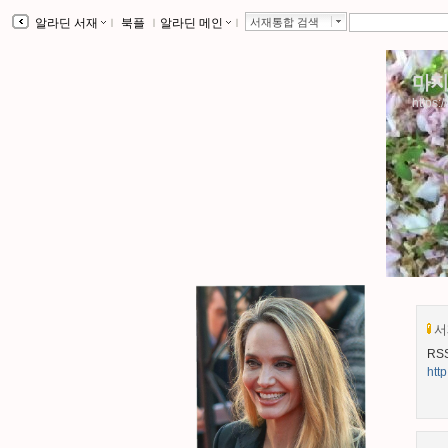
알라딘 서재
ｌ
북플
ｌ
알라딘 메인
ｌ
서재통합 검색
마지
https:/
서
RS
http