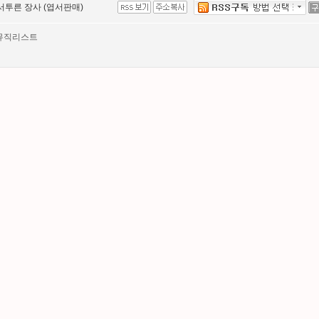
서투른 장사 (엽서판매)
뮤직리스트