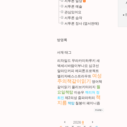
서투른 일상
서투른 예술
관심있어요
서투른 습작
서투른 장사 (엽서판매)
방명록
서재 태그
리차일드
무라카미하루키
새
벽세시바람이부나요
심규선
알라딘커피
에피톤프로젝트
여성
엘리자베스스트라우트
주의책같이읽기
영어책
월
같이읽기
올리브키터리지
요일책탑
이승우
잭리처
정
책
희진
제2의성
줌파라히리
지름
책탑
칠봉이
페미니즘
2026
8