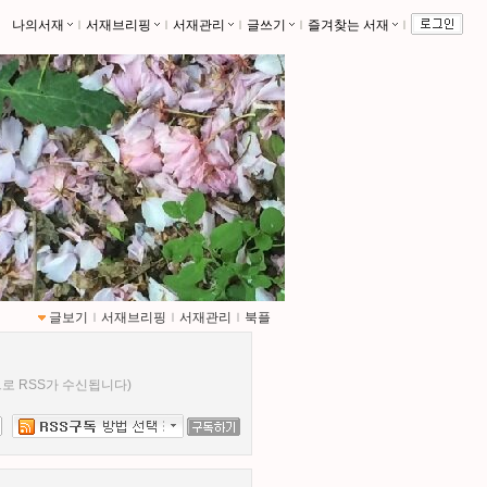
나의서재
ｌ
서재브리핑
ｌ
서재관리
ｌ
글쓰기
ｌ
즐겨찾는 서재
ｌ
글보기
ｌ
서재브리핑
ｌ
서재관리
ｌ
북플
로 RSS가 수신됩니다)