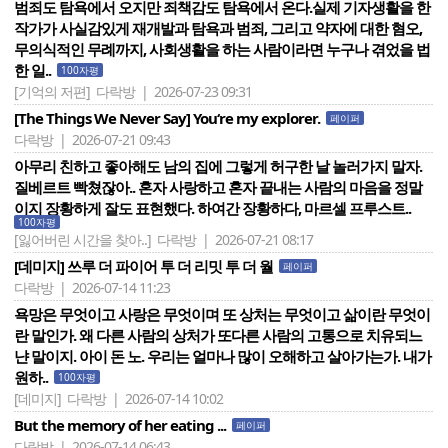
범죄도 탐욕에서 오지만 죄책감도 탐욕에서 온다.실제 기자생활을 한
작가가 사실감있게 재개발과 탐욕과 범죄, 그리고 약자에 대한 혐오,
무의식적인 무례까지, 사회생활을 하는 사람이라면 누구나 겪었을 법
한 일..
100자평
[기억의 저편]
다락방 | 2026-07-23 09:31
[The Things We Never Say] You‘re my explorer.
페이퍼
다락방 | 2026-07-21 09:43
아무리 친하고 좋아해도 남의 집에 그렇게 허구한 날 놀러가지 말자.
질베르트 빡쳤잖아.. 혼자 사랑하고 혼자 끝내는 사람의 마음을 정말
이지 장황하게 잘도 표현했다. 하여간 장황하다, 마르셀 프루스트..
100자평
[잃어버린 시간을 찾아..]
다락방 | 2026-07-21 08:17
[데미지] 쓰루 더 파이어 투 더 리밋 투 더 월
페이퍼
다락방 | 2026-07-14 11:23
욕망은 무엇이고 사랑은 무엇이며 또 상처는 무엇이고 삶이란 무엇이
란 말인가. 왜 다른 사람의 상처가 또다른 사람의 고통으로 치유되느
냔 말이지. 아이 돈 노. 우리는 얼마나 많이 오해하고 살아가는가. 내가
원하..
100자평
[데미지]
다락방 | 2026-07-14 10:02
But the memory of her eating ...
페이퍼
다락방 | 2026-07-14 06:43