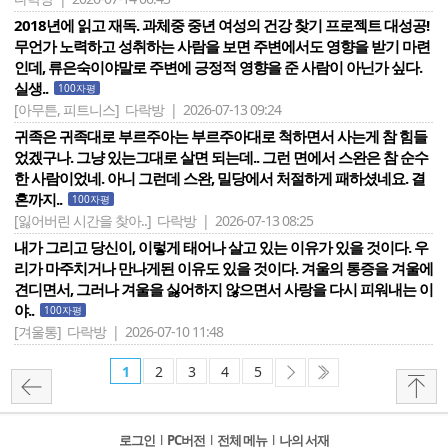
2018년에 읽고 재독. 과체중 중년 여성의 건강 찾기 프로젝트 대성공!
무언가 노력하고 성취하는 사람을 보면 주변에서도 영향을 받기 마련
인데, 류은숙이야말로 주변에 긍정적 영향을 준 사람이 아닌가 싶다.
실생..
100자평
[아무튼, 피트니스]
다락방 | 2026-07-13 09:24
귀족은 귀족대로 부르주아는 부르주아대로 척하면서 사는게 참 힘들
었겠구나. 그냥 있는그대로 살면 되는데.. 그런 면에서 스완은 참 순수
한 사람이었네. 아니 그런데 스완, 밀당에서 처절하게 패하셨네요. 결
혼까지..
100자평
[잃어버린 시간을 찾아..]
다락방 | 2026-07-13 08:25
내가 그리고 당신이, 이렇게 태어나 살고 있는 이유가 있을 것이다. 우
리가 마주치거나 만나게된 이유도 있을 것이다. 겨울의 통증을 겨울에
견디면서, 그러나 겨울을 싫어하지 않으면서 사랑을 다시 피워내는 이
야..
100자평
[겨울통]
다락방 | 2026-07-10 11:48
1
2
3
4
5
로그인
l
PC버전
l
전체 메뉴
l
나의 서재