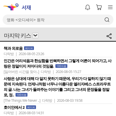
마지막 키스
책과 외로움
페이퍼
다락방 | 2026-08-05 23:26
인간은 어리석음과 한심함을 반복하면서 그렇게 어른이 되어가고, 사
랑은 정말이지 저마다의 것임을.
100자평
[잃어버린 시간을 찾아..]
다락방 | 2026-08-05 15:27
사랑은 상대에 대해 다 알지 못하기 때문에, 우리가 다 말하지 않기 때
문에 지속된다. 언제나처럼 너무나 아름다운 엘리자베스 스트라우트
의 글. 나는 그녀가 들려주는 이야기를 그리고 그녀의 문장들을 정말
로, 정..
100자평
[The Things We Never ..]
다락방 | 2026-08-03 19:58
호이안에서 2
페이퍼
다락방 | 2026-08-03 14:31