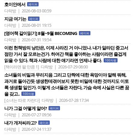
호이안에서
페이퍼
다락방 | 2026-08-03 00:59
지금 여기는
페이퍼
다락방 | 2026-08-01 19:15
[영어책 같이읽기] 8월~9월 BECOMING
페이퍼
다락방 | 2026-07-31 19:54
이런 헌책방의 낭만은, 이제 사라진 거 아니었나. 내가 알라딘 중고서
점만 가서 잘 모르는건가. 하여간 책을 좋아하는 사람이라면 즐겁게
읽을 수 있다. 책과 사람에 대한 얘기라면 언제나 좋다.
100자평
[책이라면 팔 만큼 1]
다락방 | 2026-07-29 08:00
소녀들의 비밀과 무리지음 그리고 단짝에 대한 욕망이야 말해 뭐해,
과거로 돌아간듯 생생한데겪어보지 못한 비밀에 대한 것까지도 이토
록 생생할 일인가. 이렇게 소녀들은 자란다, 가슴 속에 사실은 다른 꿈
을 갖고..
100자평
[소녀는 따로 자란다]
다락방 | 2026-07-28 17:34
니가 그걸 어떻게 알어?
페이퍼
다락방 | 2026-07-27 09:56
내가 개저씨라고?
페이퍼
다락방 | 2026-07-24 11:37