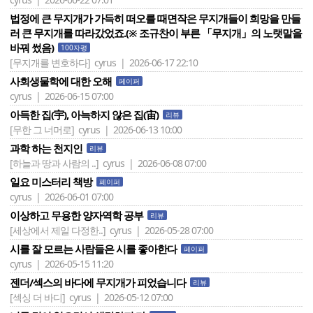
법정에 큰 무지개가 가득히 떠오를 때면작은 무지개들이 희망을 만들
러 큰 무지개를 따라갔었죠.(※ 조규찬이 부른 「무지개」의 노랫말을
바꿔 썼음)
100자평
[무지개를 변호하다]
cyrus | 2026-06-17 22:10
사회생물학에 대한 오해
페이퍼
cyrus | 2026-06-15 07:00
아득한 집(宇), 아늑하지 않은 집(宙)
리뷰
[무한 그 너머로]
cyrus | 2026-06-13 10:00
과학 하는 천지인
리뷰
[하늘과 땅과 사람의 ..]
cyrus | 2026-06-08 07:00
일요 미스터리 책방
페이퍼
cyrus | 2026-06-01 07:00
이상하고 무용한 양자역학 공부
리뷰
[세상에서 제일 다정한..]
cyrus | 2026-05-28 07:00
시를 잘 모르는 사람들은 시를 좋아한다
페이퍼
cyrus | 2026-05-15 11:20
젠더/섹스의 바다에 무지개가 피었습니다
리뷰
[섹싱 더 바디]
cyrus | 2026-05-12 07:00