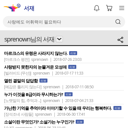
sprenown님의 서재
마르크스의 유령은 사라지지 않는다.
리뷰
[마르크스 평전]
sprenown | 2018-07-26 23:03
사랑받지 못한자의 눈물겨운 모성애
리뷰
[빌러비드 (무선)]
sprenown | 2018-07-17 11:33
열린 결말의 답답함
리뷰
[예감은 틀리지 않는다]
sprenown | 2018-07-11 08:50
누가 이것을 B급이라 무시하는가?
리뷰
[노랫말의 힘, 추억과 ..]
sprenown | 2018-07-04 21:33
가난한 기억을 추억이라 이야기할 수 있을 때 우리는 행복하다.
리뷰
[장석조네 사람들]
sprenown | 2018-06-30 17:41
소설이란 무엇인가? 소설가는 누구인가?
리뷰
[속죄]
sprenown | 2018-06-23 11:41