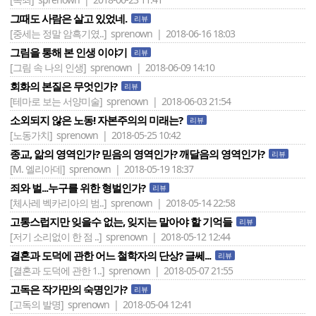
그때도 사람은 살고 있었네.
리뷰
[중세는 정말 암흑기였..]
sprenown | 2018-06-16 18:03
그림을 통해 본 인생 이야기
리뷰
[그림 속 나의 인생]
sprenown | 2018-06-09 14:10
회화의 본질은 무엇인가?
리뷰
[테마로 보는 서양미술]
sprenown | 2018-06-03 21:54
소외되지 않은 노동! 자본주의의 미래는?
리뷰
[노동가치]
sprenown | 2018-05-25 10:42
종교, 앎의 영역인가? 믿음의 영역인가? 깨달음의 영역인가?
리뷰
[M. 엘리아데]
sprenown | 2018-05-19 18:37
죄와 벌...누구를 위한 형벌인가?
리뷰
[체사레 벡카리아의 범..]
sprenown | 2018-05-14 22:58
고통스럽지만 잊을수 없는, 잊지는 말아야 할 기억들
리뷰
[저기 소리없이 한 점 ..]
sprenown | 2018-05-12 12:44
결혼과 도덕에 관한 어느 철학자의 단상? 글쎄...
리뷰
[결혼과 도덕에 관한 1..]
sprenown | 2018-05-07 21:55
고독은 작가만의 숙명인가?
리뷰
[고독의 발명]
sprenown | 2018-05-04 12:41