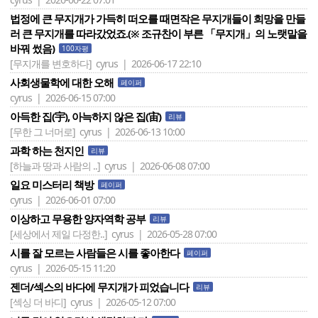
법정에 큰 무지개가 가득히 떠오를 때면작은 무지개들이 희망을 만들
러 큰 무지개를 따라갔었죠.(※ 조규찬이 부른 「무지개」의 노랫말을
바꿔 썼음)
100자평
[무지개를 변호하다]
cyrus | 2026-06-17 22:10
사회생물학에 대한 오해
페이퍼
cyrus | 2026-06-15 07:00
아득한 집(宇), 아늑하지 않은 집(宙)
리뷰
[무한 그 너머로]
cyrus | 2026-06-13 10:00
과학 하는 천지인
리뷰
[하늘과 땅과 사람의 ..]
cyrus | 2026-06-08 07:00
일요 미스터리 책방
페이퍼
cyrus | 2026-06-01 07:00
이상하고 무용한 양자역학 공부
리뷰
[세상에서 제일 다정한..]
cyrus | 2026-05-28 07:00
시를 잘 모르는 사람들은 시를 좋아한다
페이퍼
cyrus | 2026-05-15 11:20
젠더/섹스의 바다에 무지개가 피었습니다
리뷰
[섹싱 더 바디]
cyrus | 2026-05-12 07:00