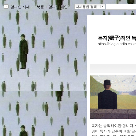
알라딘 서재
ｌ
북플
ｌ
알라딘 메인
ｌ
서재통합 검색
독자(獨子)적인 독
https://blog.aladin.co.
독자는 솔직해야만 합니다. 
것이 독자가 갖추어야 할 근