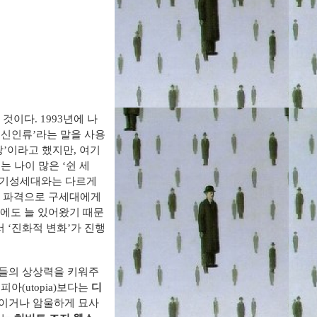
것이다. 1993년에 나
‘신인류’라는 말을 사용
랑’이라고 했지만, 여기
는 나이 많은 ‘쉰 세
나 기성세대와는 다르게
과 파격으로 구세대에게
대에도 늘 있어왔기 때문
 ‘진화적 변화’가 진행
가들의 상상력을 키워주
아(utopia)보다는
디
적이거나 암울하게 묘사