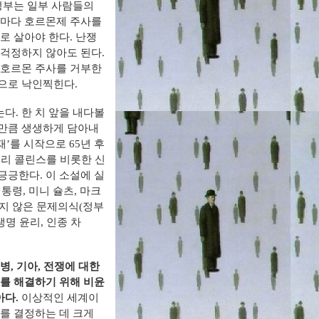
정부는 일부 사람들의
때마다 호르몬제 주사를
로 살아야 한다. 난쟁
 걱정하지 않아도 된다.
 호르몬 주사를 거부한
으로 낙인찍힌다.
다. 한 치 앞을 내다볼
 만큼 생생하게 담아내
’를 시작으로 65년 후
해리 콜린스를 비롯한 신
긍긍한다. 이 소설에 실
통령, 미니 슐츠, 마크
볍지 않은 문제의식(정부
명 윤리, 인종 차
, 기아, 전쟁에 대한
제를 해결하기 위해 비윤
아다.
이상적인 세계이
를 결정하는 데 크게