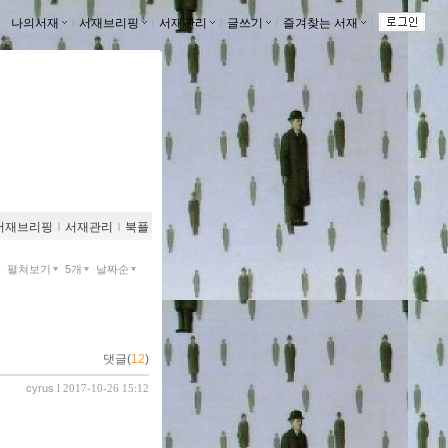
나의서재
ｌ
서재브리핑
ｌ
서재관리
ｌ
글쓰기
ｌ
즐겨찾는 서재
ｌ
서재브리핑
ｌ
서재관리
ｌ
북플
펼쳐보기
5개
날짜순
댓글(
12
)
cyrus
l 2017-10-26 15:12