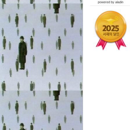
powered by
aladin