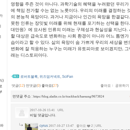
영향을 주즌 것이 아니다. 과학기술의 혜택을 누려왔던 우리가
에 책임 전가할 수는 없는 노릇이다. 우리의 미래를 결정하는 것
평가
의 본능적 욕망이다. 과거나 지금이나 인간의 욕망을 한결같다.
못한 인류는 장밋빛 미래를 위해 현재를 포기하는 선택을 한다.
예
대만원》에 묘사된 인류의 미래는 구체성과 현실성을 지닌다.
할 대상은 급속도로 변화하는 사회 환경이 아니라 어느 틈엔가
예
습이라고 할 수 있다. 삶의 욕망이 숨 가쁘게 우리의 세상을 변
변화에 잘 적응하는 누구는 미래가 유토피아로 보이겠지만, 그
래는 디스토피아다.
로버트블록
위즈덤커넥트
SciFan
,
,
식)
댓글(
12
)
먼댓글(
0
)
좋아요(
27
)
좋아요
ｌ
공유하기
로
부
먼댓글 주소 :
https://blog.aladin.co.kr/trackback/haesung/9673824
2017-10-26 15:41
URL
비밀 댓글입니다.
(파
cyrus
|
2017-10-27 13:47
좋아요
2
URL