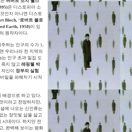
오는
허버트 조지 웰스
95)
은 디스토피아 소
 것인지 아니면 디스토
t Bloch, ‘로버트 블로
Earth, 1958)
이 있
의 원작자이다.
주하는 인구의 수가 1,
다면 우리나라 전 지역의
스
는 인구 초과 밀집 도
 죽지 않고
레핑웰
박
서 자신이
정부의 실험
 비밀을 파헤치기 시작
 배경으로 하고 있다.
 것이라고 전망하지만,
 소설에 나오는 신인류는
없는 장밋빛 삶을 살고
 시대이다. 하지만 전
고, 완벽해 보이는 평화