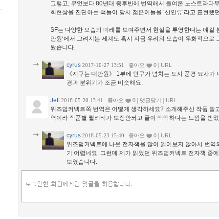
그렇고, 무엇보다 80년대 중후반에 번역해서 들여온 노스트라다
회현상을 진단하는 책들이 당시 젊은이들을 ‘신인류‘라고 표현했던
SF는 다양한 모습의 미래를 보여주면서 현실을 투영한다는 얘길 본
만원‘에서 그려지는 세계도 혹시 지금 우리의 모습이 우화적으로 
봤습니다.
cyrus
|
2017-10-27 13:51
좋아요
0
URL
《지구는 대만원》 1부에 인구가 넘치는 도시 풍경 묘사가 
경과 분위기가 조금 비슷해요.
Jeff
|
|
2018-05-20 13:41
좋아요
0
댓글달기
URL
위즈덤커넥트쪽 번역은 어떻게 생각하세요? 소개해주신 작품 말고
역이라 작품별 퀄리티가 보장안되고 글이 딱딱하다는 느낌을 받았
cyrus
|
2018-05-23 15:40
좋아요
0
URL
위즈덤커넥트에 나온 전자책을 많이 읽어보지 않아서 번역의
기 어렵네요. 그런데 제가 읽었던 위즈덤커넥트 전자책 중에
보였습니다.