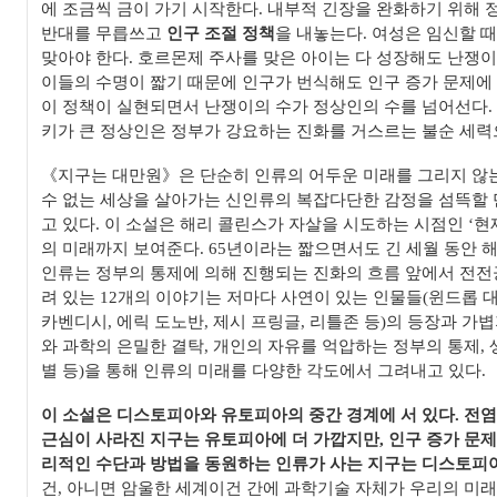
에 조금씩 금이 가기 시작한다. 내부적 긴장을 완화하기 위해 
반대를 무릅쓰고
인구 조절 정책
을 내놓는다. 여성은 임신할 
맞아야 한다. 호르몬제 주사를 맞은 아이는 다 성장해도 난쟁이
이들의 수명이 짧기 때문에 인구가 번식해도 인구 증가 문제에
이 정책이 실현되면서 난쟁이의 수가 정상인의 수를 넘어선다.
키가 큰 정상인은 정부가 강요하는 진화를 거스르는 불순 세력
《지구는 대만원》은 단순히 인류의 어두운 미래를 그리지 않는
수 없는 세상을 살아가는 신인류의 복잡다단한 감정을 섬뜩할
고 있다. 이 소설은 해리 콜린스가 자살을 시도하는 시점인 ‘현재
의 미래까지 보여준다. 65년이라는 짧으면서도 긴 세월 동안 
인류는 정부의 통제에 의해 진행되는 진화의 흐름 앞에서 전전
려 있는 12개의 이야기는 저마다 사연이 있는 인물들(윈드롭 대
카벤디시, 에릭 도노반, 제시 프링글, 리틀존 등)의 등장과 가
와 과학의 은밀한 결탁, 개인의 자유를 억압하는 정부의 통제, 생
별 등)을 통해 인류의 미래를 다양한 각도에서 그려내고 있다.
이 소설은 디스토피아와 유토피아의 중간 경계에 서 있다. 전염병
근심이 사라진 지구는 유토피아에 더 가깝지만, 인구 증가 문
리적인 수단과 방법을 동원하는 인류가 사는 지구는 디스토피
건, 아니면 암울한 세계이건 간에 과학기술 자체가 우리의 미래