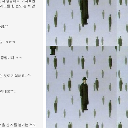
될 지 궁금해요. 거시적인
리오를 한 번도 본 적 없
큼.^^
.. ㅎㅎㅎ
는 중입니다 ㅋㅋ
 것도 기억해요.. ^^
네요^^;;
로울 신‘자를 붙이는 것도