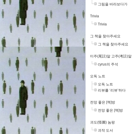
그림을 바라보다가
Trivia
Trivia
그 책을 찾아주세요
그 책을 찾아주세요
미주(尾註)알 고주(考註)알
cyrus의 주석
오독 노트
오독 노트
리뷰를 ‘리뷰’하다
전망 좋은 [책]방
전망 좋은 [책]방
괴도(怪圖) 놈팡
괴작 도서