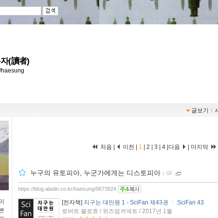
자(讀者)
kr/haesung
글보기
ｌ
처음 |
이전 |
1
|
2
|
3
|
4
|
다음
|
마지막
누구의 유토피아, 누군가에게는 디스토피아
ｌ
SF
https://blog.aladin.co.kr/haesung/9673824
이
[전자책]
지구는 대만원 1 - SciFan 제43권
ㅣ
SciFan 43
본
로버트 블로흐 / 위즈덤커넥트 / 2017년 1월