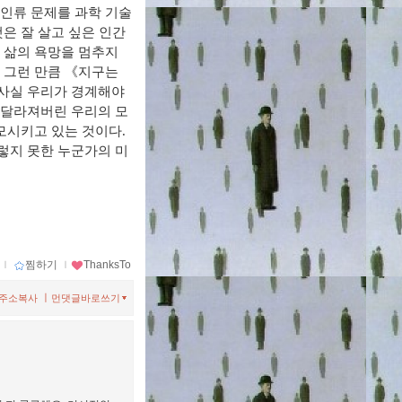
 인류 문제를 과학 기술
은 잘 살고 싶은 인간
 삶의 욕망을 멈추지
 그런 만큼 《지구는
 사실 우리가 경계해야
 달라져버린 우리의 모
모시키고 있는 것이다.
렇지 못한 누군가의 미
ｌ
찜하기
ｌ
ThanksTo
ㅣ
주소복사
먼댓글바로쓰기