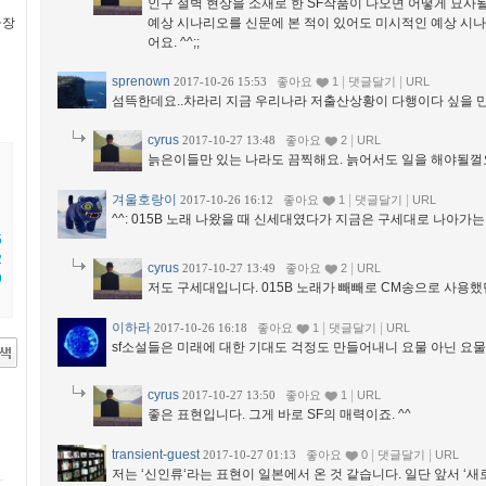
인구 절벽 현상을 소재로 한 SF작품이 나오면 어떻게 묘사
극장
예상 시나리오를 신문에 본 적이 있어도 미시적인 예상 시나
어요. ^^;;
sprenown
|
|
2017-10-26 15:53
좋아요
1
댓글달기
URL
섬뜩한데요..차라리 지금 우리나라 저출산상황이 다행이다 싶을 만
cyrus
|
2017-10-27 13:48
좋아요
2
URL
늙은이들만 있는 나라도 끔찍해요. 늙어서도 일을 해야될껄요
겨울호랑이
|
|
2017-10-26 16:12
좋아요
1
댓글달기
URL
^^: 015B 노래 나왔을 때 신세대였다가 지금은 구세대로 나아가
5
2
cyrus
|
2017-10-27 13:49
좋아요
2
URL
9
저도 구세대입니다. 015B 노래가 빼빼로 CM송으로 사용했던
이하라
|
|
2017-10-26 16:18
좋아요
1
댓글달기
URL
sf소설들은 미래에 대한 기대도 걱정도 만들어내니 요물 아닌 요물이
cyrus
|
2017-10-27 13:50
좋아요
1
URL
좋은 표현입니다. 그게 바로 SF의 매력이죠. ^^
transient-guest
|
|
2017-10-27 01:13
좋아요
0
댓글달기
URL
저는 ‘신인류‘라는 표현이 일본에서 온 것 같습니다. 일단 앞서 ‘새