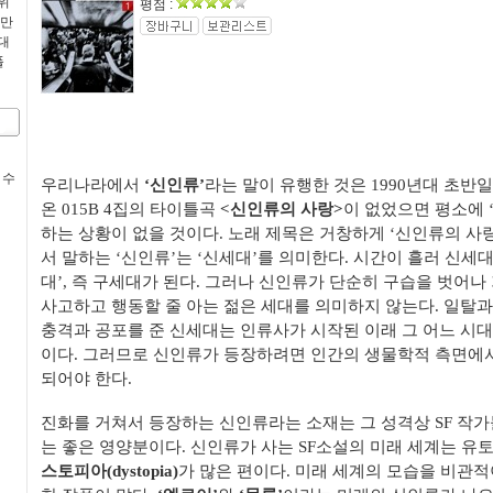
위
평점 :
 만
대
폴
 수
우리나라에서
‘신인류’
라는 말이 유행한 것은 1990년대 초반일 
온 015B 4집의 타이틀곡
<신인류의 사랑>
이 없었으면 평소에 
하는 상황이 없을 것이다. 노래 제목은 거창하게 ‘신인류의 사
서 말하는 ‘신인류’는 ‘신세대’를 의미한다. 시간이 흘러 신세대
대’, 즉 구세대가 된다. 그러나 신인류가 단순히 구습을 벗어
사고하고 행동할 줄 아는 젊은 세대를 의미하지 않는다. 일탈
충격과 공포를 준 신세대는 인류사가 시작된 이래 그 어느 시
이다. 그러므로 신인류가 등장하려면 인간의 생물학적 측면에서
되어야 한다.
진화를 거쳐서 등장하는 신인류라는 소재는 그 성격상 SF 작
는 좋은 영양분이다. 신인류가 사는 SF소설의 미래 세계는 유토피
스토피아(dystopia)
가 많은 편이다. 미래 세계의 모습을 비관