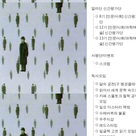
알라딘 신간평가단
8기 [인문/사회] 신간
단
12기 [인문/사회/과학/
술] 신간평가단
13기 [인문/사회/과학/
술] 신간평가단
서평단/이벤트
스크랩
독서모임
달의 궁전(구 펭귄클래
읽어서 세계 문학 속으
카페 스몰토크 철학 공
모임
일요 미스터리 책방
수레바퀴와 불꽃
우주지감
레드스타킹
일글책 고전 읽기 모임