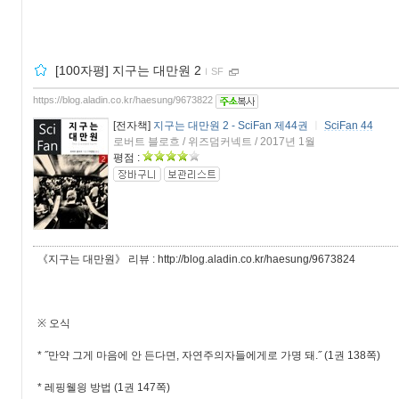
[100자평] 지구는 대만원 2
ｌ
SF
https://blog.aladin.co.kr/haesung/9673822
[전자책]
지구는 대만원 2 - SciFan 제44권
ㅣ
SciFan 44
로버트 블로흐 / 위즈덤커넥트 / 2017년 1월
평점 :
《지구는 대만원》 리뷰 : http://blog.aladin.co.kr/haesung/9673824
※ 오식
* ˝만약 그게 마음에 안 든다면, 자연주의자들에게로 가명 돼.˝ (1권 138쪽)
* 레핑웰읭 방법 (1권 147쪽)