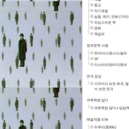
종교
자기계발
실용. 취미, 만화 (기타)
의심스러운 책
영화
책갈피
장르문학 서평
추리/서스펜스/스릴러
SF
미스터리/판타지/호러
연극 감상
가까이서 보면 희곡, 
서 보면 연극
과학책방 담다
과학책방 담다 x 담담
예술작품 리뷰
두루미(美/Me)