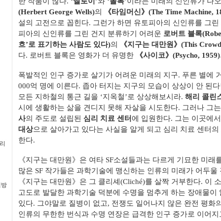
한 작품이 많다.
‘엘로이’
와
‘몰록’
이라는 미래의 신인류가 나
(Herbert George Wells)
의
《타임머신》(The Time Machine, 18
설의 고전으로 꼽힌다. 그런가 하면 유토피아의 신인류를 그린
피아의 신인류를 그린 건지 분류하기 어려운
로버트 블록(Rober
흐’로 표기하는 사람도 있다)
의
《지구는 대만원》(This Crowded 
다. 로버트 블록은 영화가 더 유명한
《사이코》(Psycho, 1959)
폭발적인 인구 증가로 살기가 어려운 미래의 지구. 푸른 별에 거
000억 명에 이른다. 좁아 터지는 지구의 모습이 상상이 안 된
모든 지하철의 통근 길을 ‘지옥철’로 상상해보시라.
해리 콜린
시에 생활하는 삶을 견디지 못해 자살을 시도한다. 그러나 그는
사
의 주도로 설립된
심리 치료 센터
에 입원한다. 그는 이곳에
대상
으로 살아가고 있다는 사실을 알게 되고 심리 치료 센터의
한다.
멀리
《지구는 대만원》은 여타 SF소설들과는 다르게 기묘한 미래를
많은 SF 작가들은 과학기술에 맹신하는 인류의 미래가 어두울
《지구는 대만원》은 그 클리셰(Cliché)를 살짝 거부한다. 이
책방
고도로 발달한 과학기술 덕분에 수명을 멈추게 하는 장애물이 
있다. 그야말로 질병이 없고, 전쟁도 일어나지 않은 완전 평화의
인류의 무한한 번식과 수명 연장은 급격한 인구 증가로 이어지