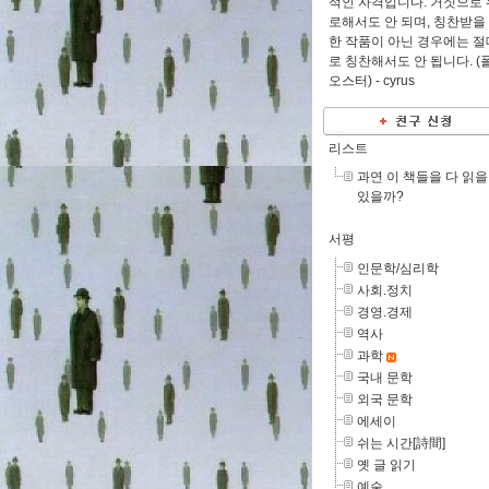
적인 자격입니다. 거짓으로 
로해서도 안 되며, 칭찬받을
한 작품이 아닌 경우에는 절
로 칭찬해서도 안 됩니다. (
오스터) -
cyrus
리스트
과연 이 책들을 다 읽을
있을까?
서평
인문학/심리학
사회.정치
경영.경제
역사
과학
국내 문학
외국 문학
에세이
쉬는 시간[詩間]
옛 글 읽기
예술