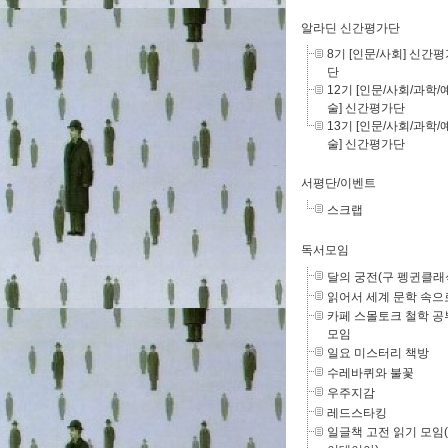
알라딘 신간평가단
8기 [인문/사회] 신간
단
12기 [인문/사회/과학/
술] 신간평가단
13기 [인문/사회/과학/
술] 신간평가단
서평단/이벤트
스크랩
독서모임
달의 궁전(구 펭귄클래
읽어서 세계 문학 속으
카페 스몰토크 철학 공
모임
일요 미스터리 책방
수레바퀴와 불꽃
우주지감
레드스타킹
일글책 고전 읽기 모임