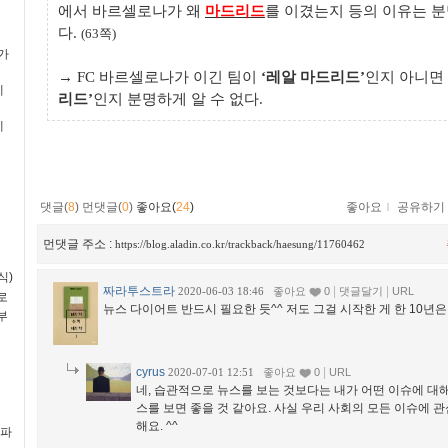
에서 바르셀로나가 왜
마드리드
를 이겼는지 등의 이유는 분
다
.
(63
쪽
)
평가
→
FC
바르셀로나가 이긴 팀이
‘
레알 마드리드
’
인지 아니면
예
리드
’
인지 분명하게 알 수 없다
.
예
댓글(
8
)
먼댓글(
0
)
좋아요(
24
)
좋아요
ｌ
공유하기
먼댓글 주소 :
https://blog.aladin.co.kr/trackback/haesung/11760462
식)
짜라투스트라
|
|
2020-06-03 18:46
좋아요
0
댓글달기
URL
로
뉴스 다이어트 반드시 필요한 듯^^ 저도 그걸 시작한 게 한 10년은 
부
cyrus
|
2020-07-01 12:51
좋아요
0
URL
네, 습관적으로 뉴스를 보는 것보다는 내가 어떤 이슈에 대해
스를 보면 좋을 것 같아요. 사실 우리 사회의 모든 이슈에 
해요. ^^
(파