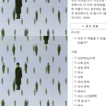
적인 자격입니다. 거짓으로 
로해서도 안 되며, 칭찬받을
한 작품이 아닌 경우에는 절
로 칭찬해서도 안 됩니다. (
오스터) -
cyrus
리스트
과연 이 책들을 다 읽을
있을까?
서평
인문학/심리학
사회.정치
경영.경제
역사
과학
국내 문학
외국 문학
에세이
쉬는 시간[詩間]
옛 글 읽기
예술