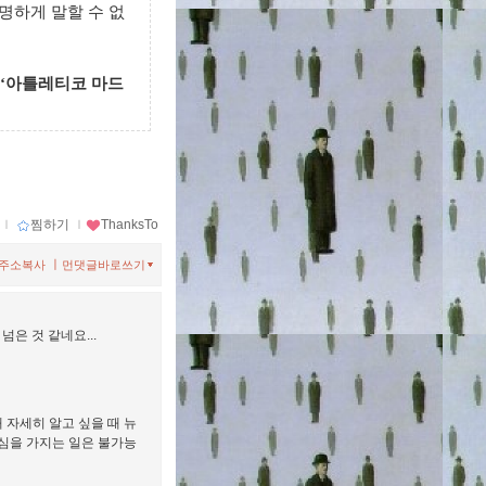
명하게 말할 수 없
‘
아틀레티코 마드
ｌ
찜하기
ｌ
ThanksTo
ㅣ
주소복사
먼댓글바로쓰기
넘은 것 같네요...
 자세히 알고 싶을 때 뉴
관심을 가지는 일은 불가능