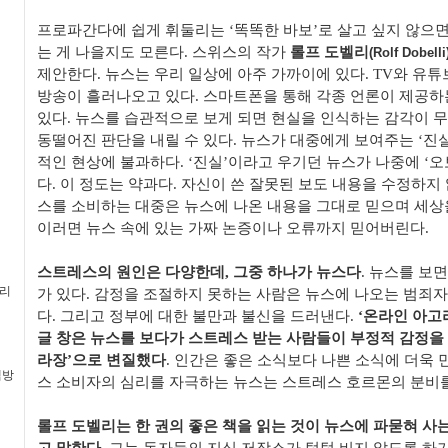
프로파간다에 쉽게 휘둘리는
‘
똑똑한 바보
’
로 살고 싶지 않으
는 게 나을지도 모른다
.
스위스의 작가
롤프 도벨리
(Rolf Dobelli
제안한다
.
뉴스는 우리 일상에 아주 가까이에 있다
. TV
와 유튜
방송이 흘러나오고 있다
.
스마트폰을 통해 각종 언론이 제공하는
있다
.
뉴스를 습관적으로 보게 되면 현실을 인식하는 감각이 
동떨어진 판단을 내릴 수 있다
.
뉴스가 대중에게 보여주는
‘
진
적인 현상에 불과하다
. ‘
진실
’
이라고 우기던 뉴스가 나중에
‘
오
다
.
이 정도는 약과다
.
자신이 쓴 잘못된 보도 내용을 수정하지
스를 소비하는 대중은 뉴스에 나온 내용을 그대로 믿으며 세
이러면 뉴스 속에 있는 가짜 논증이나 오류까지 믿어버린다
.
스트레스의 원인은 다양한데
,
그중 하나가 뉴스다
.
뉴스를 보면
멀리
가 있다
.
감정을 조절하지 못하는 사람은 뉴스에 나오는 범죄자
다
.
그리고 정부에 대한 불만과 불신을 드러낸다
.
‘
온라인 아고
글 창은 뉴스를 보다가 스트레스 받는 사람들이 부정적 감정
라장
’
으로 변질했다
.
인간은 좋은 소식보다 나쁜 소식에 더욱
책방
스 소비자의 심리를 자극하는 뉴스는 스트레스 호르몬의 분비
롤프 도벨리는 한 권의 좋은 책을 읽는 것이 뉴스에 파묻혀 사