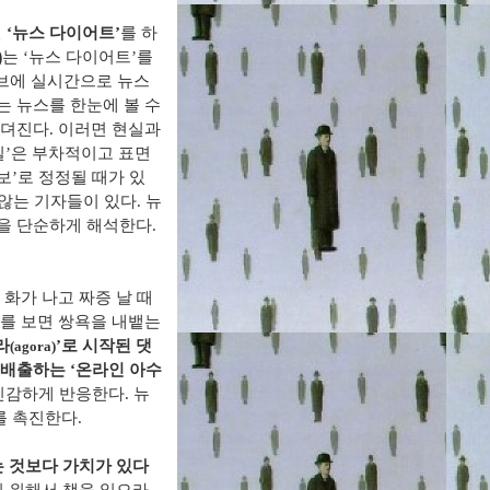
면
‘
뉴스 다이어트
’
를 하
는
‘
뉴스 다이어트
’
를
)
브에 실시간으로 뉴스
 뉴스를 한눈에 볼 수
무뎌진다
.
이러면 현실과
실
’
은 부차적이고 표면
보
’
로 정정될 때가 있
 않는 기자들이 있다
.
뉴
상을 단순하게 해석한다
.
 화가 나고 짜증 날 때
를 보면 쌍욕을 내뱉는
라
’
로 시작된 댓
(agora)
을 배출하는
‘
온라인 아수
 민감하게 반응한다
.
뉴
를 촉진한다
.
는 것보다 가치가 있다