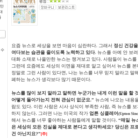
위
평점 :
 만
대
폴
요즘 뉴스로 세상을 보면 마음이 심란하다
.
그래서
정신 건강을
 수
여다보는 습관을 줄이도록 노력하고 있다
.
뉴스를 아예 안 보려
대화 소재로 나올만한 뉴스는 챙겨보고 있다
.
사람들이 뉴스를
그런데 요즘에도 세상의 이면을 제대로 알고 싶어서 뉴스를 본
정말로 그런 사람이 있다면
,
나는 뉴스를 너무 믿지 말라고 말
폐하는 뉴스가 생각보다 많기 때문이다
.
뉴스를 많이 보지 말라고 말하면 누군가는 내게 이런 말을 할 
어떻게 돌아가는지 전혀 관심이 없군요
.”
뉴스에 나오는 내용을
람도 있다
.
이런 사람은 시사 상식이 부족한 사람
,
즉 뉴스를 보
하지 않는다
.
그러면 나는 미국의 작가
업튼 싱클레어
(Upton Sinc
해서 뉴스를 너무 좋아하는 사람들에게 말할 것이다
.
“
매일 뉴
은 세상의 모든 진실을 제대로 본다고 생각하세요
?
당신은 프
건 아닌지요
?”
[
주
]