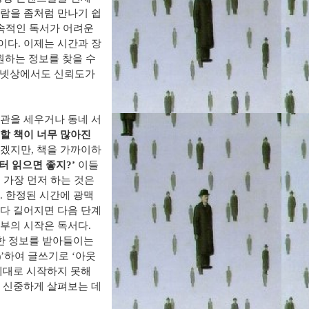
사람을 좀처럼 만나기 쉽
속적인 독서가 어려운
일이다
.
이제는 시간과 장
원하는 정보를 찾을 수
터넷상에서도 신뢰도가
서관을 세우거나 동네 서
할 책이 너무 많아진
하겠지만
,
책을 가까이하
부터 읽으면 좋지
?’
이들
 가장 먼저 하는 것은
.
한정된 시간에 광맥
다 길어지면 다음 단계
부의 시작은 독서다
.
요한 정보를 받아들이는
’
하여 글쓰기로
‘
아웃
)
제대로 시작하지 못해
무 신중하게 살펴보는 데