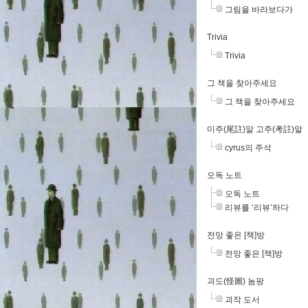
그림을 바라보다가
Trivia
Trivia
그 책을 찾아주세요
그 책을 찾아주세요
미주(尾註)알 고주(考註)알
cyrus의 주석
오독 노트
오독 노트
리뷰를 ‘리뷰’하다
전망 좋은 [책]방
전망 좋은 [책]방
괴도(怪圖) 놈팡
괴작 도서