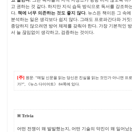
고 말한다
.
그는 독자들의 지식 저장소가 텅텅 비지 않도록 하
고 권하는 것 같다
.
하지만 지식 습득 방식으로 독서를 강조하는
다
.
책에 너무 의존하는 것도 좋지 않다
.
뉴스든 책이든 그 속에
분석하는 일은 생각보다 쉽지 않다
.
그래도 프로파간다와 거짓
종당하지 않으려면 방어 체제를 갖춰야 한다
.
가장 기본적인 방
서 늘 끊임없이 생각하고
,
검증하는 것이다
.
[
주
]
원문
:
“
매일 신문을 읽는 당신은 진실을 읽는 것인가 아니면 프
가
?”,
《
뉴스 다이어트
》
84
쪽에 있다
.
※
Trivia
어떤 전쟁이 왜 발발했는지
,
어떤 기술의 약진이 왜 일어났