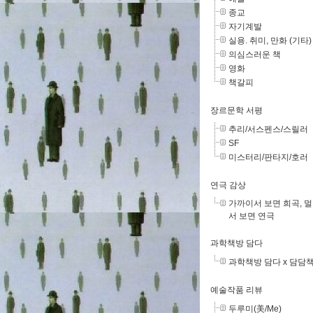
종교
자기계발
실용. 취미, 만화 (기타)
의심스러운 책
영화
책갈피
장르문학 서평
추리/서스펜스/스릴러
SF
미스터리/판타지/호러
연극 감상
가까이서 보면 희곡, 
서 보면 연극
과학책방 담다
과학책방 담다 x 담담
예술작품 리뷰
두루미(美/Me)