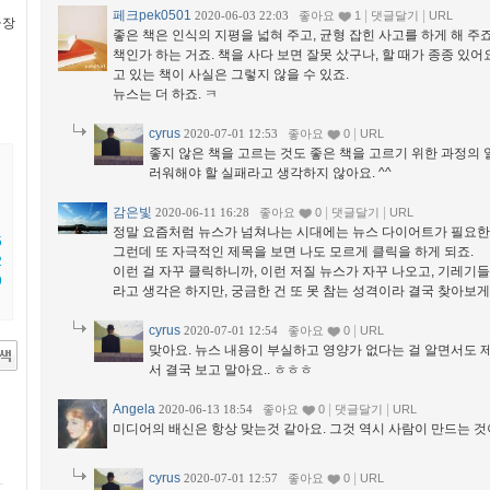
페크pek0501
|
|
2020-06-03 22:03
좋아요
1
댓글달기
URL
극장
좋은 책은 인식의 지평을 넓혀 주고, 균형 잡힌 사고를 하게 해 주죠
책인가 하는 거죠. 책을 사다 보면 잘못 샀구나, 할 때가 종종 있어요
고 있는 책이 사실은 그렇지 않을 수 있죠.
뉴스는 더 하죠. ㅋ
cyrus
|
2020-07-01 12:53
좋아요
0
URL
좋지 않은 책을 고르는 것도 좋은 책을 고르기 위한 과정의 
러워해야 할 실패라고 생각하지 않아요. ^^
감은빛
|
|
2020-06-11 16:28
좋아요
0
댓글달기
URL
정말 요즘처럼 뉴스가 넘쳐나는 시대에는 뉴스 다이어트가 필요한 
5
그런데 또 자극적인 제목을 보면 나도 모르게 클릭을 하게 되죠.
2
이런 걸 자꾸 클릭하니까, 이런 저질 뉴스가 자꾸 나오고, 기레기
9
라고 생각은 하지만, 궁금한 건 또 못 참는 성격이라 결국 찾아보
cyrus
|
2020-07-01 12:54
좋아요
0
URL
맞아요. 뉴스 내용이 부실하고 영양가 없다는 걸 알면서도 
서 결국 보고 말아요.. ㅎㅎㅎ
Angela
|
|
2020-06-13 18:54
좋아요
0
댓글달기
URL
미디어의 배신은 항상 맞는것 같아요. 그것 역시 사람이 만드는 것
cyrus
|
2020-07-01 12:57
좋아요
0
URL