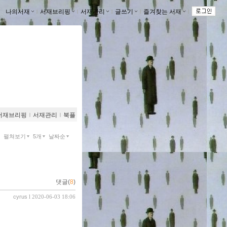
나의서재
ｌ
서재브리핑
ｌ
서재관리
ｌ
글쓰기
ｌ
즐겨찾는 서재
ｌ
서재브리핑
ｌ
서재관리
ｌ
북플
펼쳐보기
5개
날짜순
댓글(
8
)
cyrus
l 2020-06-03 18:06