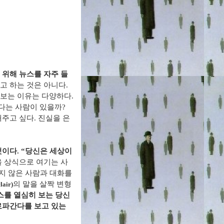
 위해 뉴스를 자주 들
고 하는 것은 아니다
.
 보는 이유는 다양하다
.
다는 사람이 있을까
?
해주고 싶다
.
진실을 은
것이다
. “
당신은 세상이
 상식으로 여기는 사
지 않은 사람과 대화를
의 말을 살짝 변형
lair)
스를 열심히 보는 당신
로파간다를 보고 있는