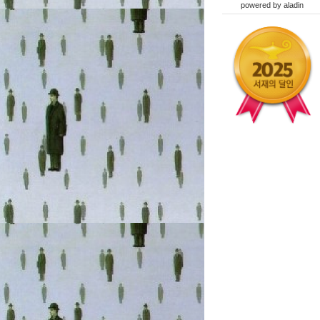
powered by
aladin