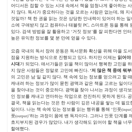
어디서든 접할 수 있는 시대 속에서 책을 엄청나게 좋아하는 
지 않다
.
독서가 중요하다는 것을 모르는 사람은 없는데
,
왜 지
것일까
?
책 한 권을 읽는 것은 상당한 인내력이 있어야 하는 
소에 구애받지 않고 컴퓨터나 태블릿
PC,
스마트폰 등을 통해 
있다
.
검색 방법을 잘 활용하고
‘
거짓 정보
’
를 잘 피한다면 인
높은 유익한 정보를 몇 분 만에 얻을 수 있다
.
요즘 국내의 독서 장려 운동은 독서문화 확산을 위해 마을 도
점을 지원하는 방식으로 진행되고 있다
.
하지만 이제는
읽어야 
시대
가 되었다
.
애서가들은 읽을 책이 많아서 행복한 고민을 
지 않은 사람들은 정말로 고민에 빠진다
.
‘
저 많은 책 중에 뭐
의 고민은 남 일 같지 않다
.
책 속에 있는 정보를 얻으려고 할 때
캐내려 하는 정보가 많이 묻힌 광맥과 같은 책을 고르는 일이다
을 찾아내는 것이 중요하다
.
광맥을 찾아 나서는 과정이 생각보
인 정보를 캐내고 연마하는 작업으로 전진하지 못하게 된다
.
공
결국
,
책을 읽는다는 것은 한 사람이 깊은 내공을 쌓는 데 필
일이다
.
나는 책 속에 있는 정보를 읽는 행위를 통해
‘
인풋
(input
풋
’
하는 과정이 몸에 밴 독자이다
.
그러나 인풋 단계를 
(output)
흐지부지된 경우가 많았다
.
내가 생각해도 읽어야 할 책을 너
할애했다
.