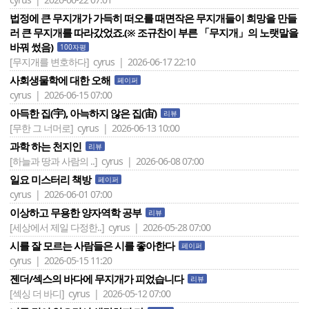
법정에 큰 무지개가 가득히 떠오를 때면작은 무지개들이 희망을 만들
러 큰 무지개를 따라갔었죠.(※ 조규찬이 부른 「무지개」의 노랫말을
바꿔 썼음)
100자평
[무지개를 변호하다]
cyrus | 2026-06-17 22:10
사회생물학에 대한 오해
페이퍼
cyrus | 2026-06-15 07:00
아득한 집(宇), 아늑하지 않은 집(宙)
리뷰
[무한 그 너머로]
cyrus | 2026-06-13 10:00
과학 하는 천지인
리뷰
[하늘과 땅과 사람의 ..]
cyrus | 2026-06-08 07:00
일요 미스터리 책방
페이퍼
cyrus | 2026-06-01 07:00
이상하고 무용한 양자역학 공부
리뷰
[세상에서 제일 다정한..]
cyrus | 2026-05-28 07:00
시를 잘 모르는 사람들은 시를 좋아한다
페이퍼
cyrus | 2026-05-15 11:20
젠더/섹스의 바다에 무지개가 피었습니다
리뷰
[섹싱 더 바디]
cyrus | 2026-05-12 07:00