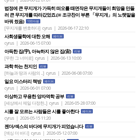
법정에 큰 무지개가 가득히 떠오를 때면작은 무지개들이 희망을 만들
러 큰 무지개를 따라갔었죠.(※ 조규찬이 부른 「무지개」의 노랫말을
바꿔 썼음)
100자평
[무지개를 변호하다]
cyrus | 2026-06-17 22:10
사회생물학에 대한 오해
페이퍼
cyrus | 2026-06-15 07:00
아득한 집(宇), 아늑하지 않은 집(宙)
리뷰
[무한 그 너머로]
cyrus | 2026-06-13 10:00
과학 하는 천지인
리뷰
[하늘과 땅과 사람의 ..]
cyrus | 2026-06-08 07:00
일요 미스터리 책방
페이퍼
cyrus | 2026-06-01 07:00
이상하고 무용한 양자역학 공부
리뷰
[세상에서 제일 다정한..]
cyrus | 2026-05-28 07:00
시를 잘 모르는 사람들은 시를 좋아한다
페이퍼
cyrus | 2026-05-15 11:20
젠더/섹스의 바다에 무지개가 피었습니다
리뷰
[섹싱 더 바디]
cyrus | 2026-05-12 07:00