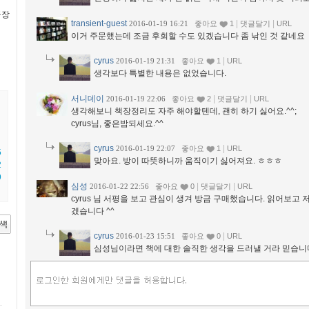
극장
transient-guest
|
|
2016-01-19 16:21
좋아요
1
댓글달기
URL
이거 주문했는데 조금 후회할 수도 있겠습니다 좀 낚인 것 같네요
cyrus
|
2016-01-19 21:31
좋아요
1
URL
생각보다 특별한 내용은 없었습니다.
서니데이
|
|
2016-01-19 22:06
좋아요
2
댓글달기
URL
생각해보니 책장정리도 자주 해야할텐데, 괜히 하기 싫어요.^^;
cyrus님, 좋은밤되세요.^^
cyrus
|
2016-01-19 22:07
좋아요
1
URL
5
맞아요. 방이 따뜻하니까 움직이기 싫어져요. ㅎㅎㅎ
2
9
심성
|
|
2016-01-22 22:56
좋아요
0
댓글달기
URL
cyrus 님 서평을 보고 관심이 생겨 방금 구매했습니다. 읽어보고 
겠습니다 ^^
cyrus
|
2016-01-23 15:51
좋아요
0
URL
심성님이라면 책에 대한 솔직한 생각을 드러낼 거라 믿습니다.