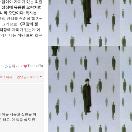
 입어야 가치가 있는 외출
 성장에 유용한 오락처럼
아니라 오만이다.
독자는
책장 관리를 꾸준히 할 자신
. 그러므로
《책장의 정
 책장에 자리가 없는데 이
 역시 나는 책만 보면 호구
ｌ
찜하기
ｌ
ThanksTo
ㅣ
주소복사
먼댓글바로쓰기
이 책을 사놓고 실천을 하
인하고, 이 책을 살지 안