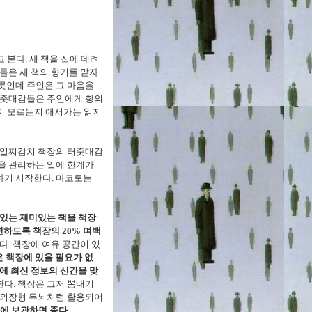
 본다. 새 책을 집에 데려
들은 새 책의 향기를 맡자
릇인데 주인은 그 마음을
 터줏대감들은 주인에게 항의
는지 모르는지 애서가는 읽지
라 일찌감치 책장의 터줏대감
을 관리하는 일에 한계가
하기 시작한다. 마코토는
 있는 재미있는 책을 책장
편하도록 책장의 20% 여백
. 책장에 여유 공간이 있
은 책장에 있을 필요가 없
에 최신 정보의 신간을 맞
다. 책장은 그저 뽐내기
는 외장형 두뇌처럼 활용되어
’에 보관하면 좋다.