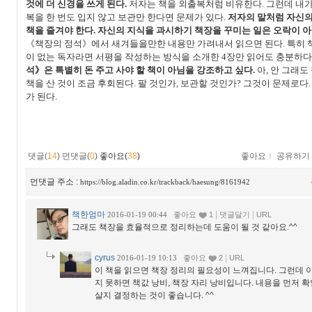
것에 더 신경을 쓰게 된다.
저자는 책을 외출복처럼 비유한다. 그런데 내가
복을 한 번도 입지 않고 보관만 한다면 문제가 있다.
저자의 말처럼 자신의
책을 즐겨야 한다. 자신의 지식을 과시하기 책장을 꾸미는 일은 오락이 
《책장의 정석》에서 새겨들을만한 내용만 가려내서 읽으면 된다. 특히 
이 없는 독자라면 서평을 작성하는 방식을 소개한 4장만 읽어도 충분하다
석》은 특별히 돈 주고 사야 할 책이 아님을 강조하고 싶다.
아, 안 그래도
책을 산 것이 조금 후회된다. 팔 것인가, 보관할 것인가? 그것이 문제로다.
가 된다.
댓글(
14
)
먼댓글(
0
)
좋아요(
38
)
좋아요
ｌ
공유하기
먼댓글 주소 :
https://blog.aladin.co.kr/trackback/haesung/8161942
책한엄마
|
|
2016-01-19 00:44
좋아요
1
댓글달기
URL
그래도 책장을 효율적으로 정리하는데 도움이 될 것 같아요.^^
cyrus
|
2016-01-19 10:13
좋아요
2
URL
이 책을 읽으면 책장 정리의 필요성이 느껴집니다. 그런데 
지 못하면 책값 낭비, 책장 자리 낭비입니다. 내용을 먼저 확
살지 결정하는 것이 좋습니다. ^^