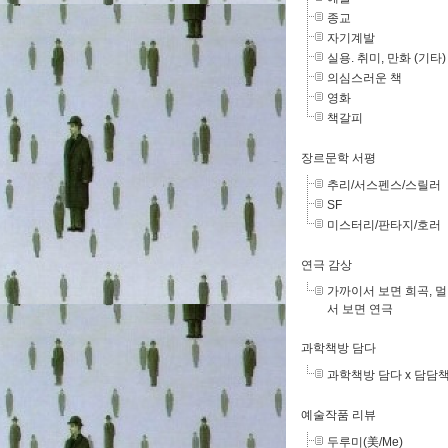
종교
자기계발
실용. 취미, 만화 (기타)
의심스러운 책
영화
책갈피
장르문학 서평
추리/서스펜스/스릴러
SF
미스터리/판타지/호러
연극 감상
가까이서 보면 희곡, 
서 보면 연극
과학책방 담다
과학책방 담다 x 담담
예술작품 리뷰
두루미(美/Me)