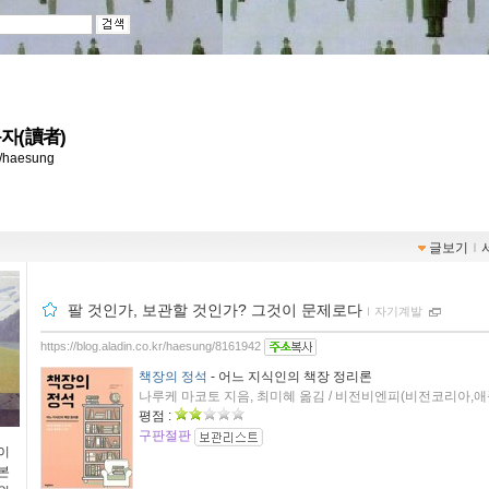
자(讀者)
kr/haesung
글보기
ｌ
팔 것인가, 보관할 것인가? 그것이 문제로다
ｌ
자기계발
https://blog.aladin.co.kr/haesung/8161942
책장의 정석
- 어느 지식인의 책장 정리론
나루케 마코토 지음, 최미혜 옮김 / 비전비엔피(비전코리아,애플북
평점 :
구판절판
이
본