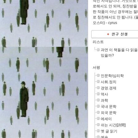
적인 자격입니다. 거짓으로 
로해서도 안 되며, 칭찬받을
한 작품이 아닌 경우에는 절
로 칭찬해서도 안 됩니다. (
오스터) -
cyrus
리스트
과연 이 책들을 다 읽을
있을까?
서평
인문학/심리학
사회.정치
경영.경제
역사
과학
국내 문학
외국 문학
에세이
쉬는 시간[詩間]
옛 글 읽기
예술