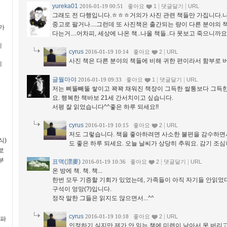
yureka01
|
|
2016-01-19 00:51
좋아요
1
댓글달기
URL
그래도 전 다행입니다.ㅎㅎㅎ거의가 사진 관련 책들만 가집니다.
중고로 팔거나....그런데 또 사진책은 출간되는 량이 다른 분야의
평가
다는거....어차피, 세상에 나온 책..나올 책들..다 못보고 죽으니까
예
cyrus
|
2016-01-19 10:14
좋아요
2
URL
사진 책은 다른 분야의 책들에 비해 귀한 편이라서 함부로 버릴
예
글월마야
|
|
2016-01-19 09:33
좋아요
1
댓글달기
URL
저는 삐뚤빼뚤 쌓이고 꽉꽉 채워진 책장이 그득한 쌀통보다 그득
요. 행복한 책바보 21세 간서치이고 싶습니다.
서평 잘 읽었습니다^^좋은 하루 되세요!!
cyrus
|
2016-01-19 10:15
좋아요
2
URL
저도 그렇습니다. 책을 좋아하려면 사소한 불편을 감수하면
식)
도 좋은 하루 되세요. 오늘 날씨가 상당히 추워요. 감기 조심하
로
부
표맥(漂麥)
|
|
2016-01-19 10:36
좋아요
2
댓글달기
URL
온 방에 책. 책. 책...
한번 모두 기증할 기회가 있었는데, 가족들이 아직 자기들 안읽었
구석이 엉망(?)입니다.
정작 말한 그들은 읽지도 않으면서...^^
cyrus
|
2016-01-19 10:18
좋아요
2
URL
(파
인정하기 싫지만 제가 안 읽는 책에 미련이 남아서 못 버리