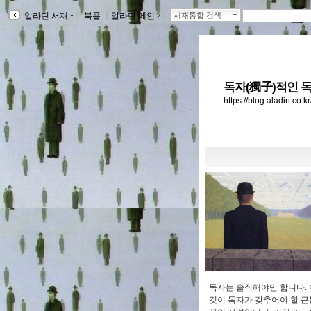
알라딘 서재
ｌ
북플
ｌ
알라딘 메인
ｌ
서재통합 검색
독자(獨子)적인 독
https://blog.aladin.co.
독자는 솔직해야만 합니다. 
것이 독자가 갖추어야 할 근