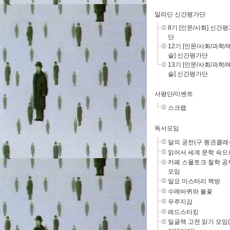
알라딘 신간평가단
8기 [인문/사회] 신간
단
12기 [인문/사회/과학/
술] 신간평가단
13기 [인문/사회/과학/
술] 신간평가단
서평단/이벤트
스크랩
독서모임
달의 궁전(구 펭귄클래
읽어서 세계 문학 속으
카페 스몰토크 철학 공
모임
일요 미스터리 책방
수레바퀴와 불꽃
우주지감
레드스타킹
일글책 고전 읽기 모임