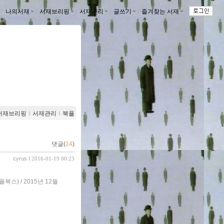
나의서재
ｌ
서재브리핑
ｌ
서재관리
ｌ
글쓰기
ｌ
즐겨찾는 서재
ｌ
서재브리핑
ｌ
서재관리
ｌ
북플
댓글(
14
)
cyrus
l 2016-01-19 00:23
스) / 2015년 12월