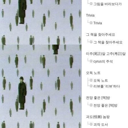
그림을 바라보다가
Trivia
Trivia
그 책을 찾아주세요
그 책을 찾아주세요
미주(尾註)알 고주(考註)알
cyrus의 주석
오독 노트
오독 노트
리뷰를 ‘리뷰’하다
전망 좋은 [책]방
전망 좋은 [책]방
괴도(怪圖) 놈팡
괴작 도서