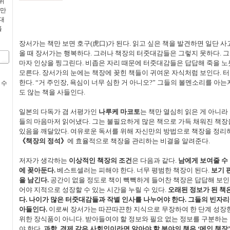
위
 만
대
폴
장서가는 책만 보면 호구(虎口)가 된다. 읽고 싶은 책을 발견하면 일단 사고
올 때 장서가는 행복하다. 그러나 책장의 터줏대감들은 그렇지 못하다. 그
마자 인상을 찡그린다. 비좁은 자리 때문에 터줏대감들은 답답해 죽을 노
모른다. 장서가의 눈에는 책장에 꽂힌 책들이 귀여운 자식처럼 보인다.
한다. “거 주인장, 욕심이 너무 심한 거 아니오?” 그들의 볼멘소리를 아
 수
도 않는 책을 사들인다.
일본의 다독가 겸 서평가인
나루케 마코토
는 책만 열심히 읽은 게 아니
들의 마음마저 읽어냈다. 그는 불필요하게 많은 책으로 가득 채워진 책장
있음을 깨달았다. 여유로운 독서를 위해 자신만의 방법으로 책장을 정리
《책장의 정석》
에 효율적으로 책장을 관리하는 비결을 알려준다.
저자가 생각하는
이상적인 책장의 조건
은 다음과 같다.
남에게 보여줄 수
에 꽂아둔다.
베스트셀러는 피해야 한다. 너무 평범한 책장이 된다.
보기 
을 남긴다.
공간이 없을 정도로 책이 빽빽하게 들어찬 책장은 답답해 보인다
어야 지적으로 성장할 수 있는 시간을 누릴 수 있다.
오래된 정보가 된 책
다. 나이가 많은 터줏대감들과 작별 인사를 나누어야 한다. 그들의 빈자리
아들인다.
이로써 장서가는 따끈따끈한 지식으로 무장하여 한 단계 성장한
위한 장식품이 아니다. 받아들여야 할 정보와 필요 없는 정보를 구분하
야 한다.
과학, 경제 같은 사회인이라면 알아야 할 분야의 책은 ‘메인 책장