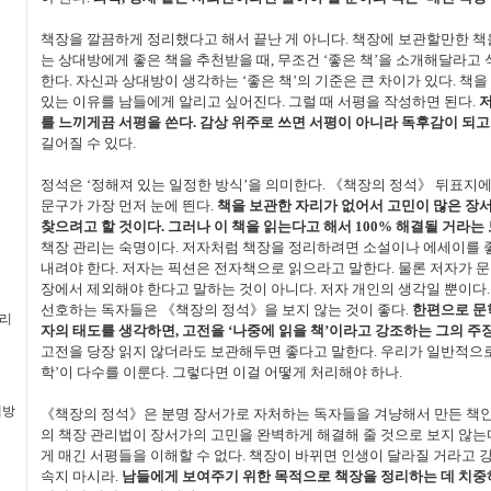
책장을 깔끔하게 정리했다고 해서 끝난 게 아니다. 책장에 보관할만한 책을
는 상대방에게 좋은 책을 추천받을 때, 무조건 ‘좋은 책’을 소개해달라고
한다. 자신과 상대방이 생각하는 ‘좋은 책’의 기준은 큰 차이가 있다. 책을 
있는 이유를 남들에게 알리고 싶어진다. 그럴 때 서평을 작성하면 된다.
저
를 느끼게끔 서평을 쓴다. 감상 위주로 쓰면 서평이 아니라 독후감이 되고
길어질 수 있다.
정석은 ‘정해져 있는 일정한 방식’을 의미한다. 《책장의 정석》 뒤표지에
문구가 가장 먼저 눈에 띈다.
책을 보관한 자리가 없어서 고민이 많은 장
찾으려고 할 것이다. 그러나 이 책을 읽는다고 해서 100% 해결될 거라는 
책장 관리는 숙명이다. 저자처럼 책장을 정리하려면 소설이나 에세이를
내려야 한다. 저자는 픽션은 전자책으로 읽으라고 말한다. 물론 저자가 
장에서 제외해야 한다고 말하는 것이 아니다. 저자 개인의 생각일 뿐이다
선호하는 독자들은 《책장의 정석》을 보지 않는 것이 좋다.
한편으로 문
멀리
자의 태도를 생각하면, 고전을 ‘나중에 읽을 책’이라고 강조하는 그의 주
고전을 당장 읽지 않더라도 보관해두면 좋다고 말한다. 우리가 일반적으로
학’이 다수를 이룬다. 그렇다면 이걸 어떻게 처리해야 하나.
책방
《책장의 정석》은 분명 장서가로 자처하는 독자들을 겨냥해서 만든 책인
의 책장 관리법이 장서가의 고민을 완벽하게 해결해 줄 것으로 보지 않는다
게 매긴 서평들을 이해할 수 없다. 책장이 바뀌면 인생이 달라질 거라고 
속지 마시라.
남들에게 보여주기 위한 목적으로 책장을 정리하는 데 치중