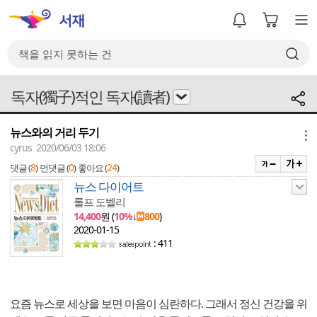
독자(獨子)적인 독자(讀者)
뉴스와의 거리 두기
메뉴
cyrus 2020/06/03 18:06
8
0
24
댓글 (
)
먼댓글 (
)
좋아요 (
)
뉴스 다이어트
롤프 도벨리
14,400
원 (
10%
↓
800
)
2020-01-15
: 411
요즘 뉴스로 세상을 보면 마음이 심란하다. 그래서 정신 건강을 위