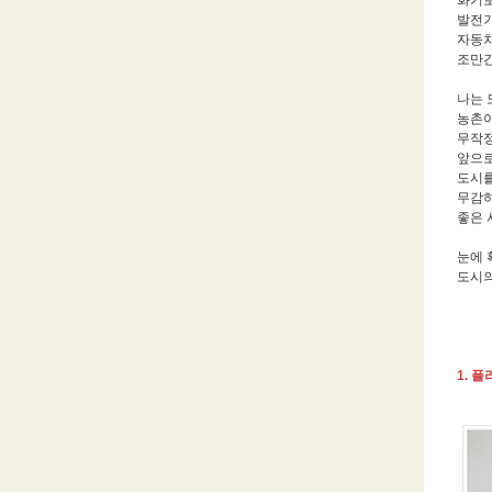
발전기
자동차
조만간
나는 
농촌이
무작정
앞으로
도시를
무감하
좋은 
눈에 
도시의
1. 