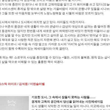
가 다 돼 충전이 안 된다니 새 것으로 교체작업을 맡기고 이 페이퍼를 쓰고 있다.(오늘
 서비스센터 휴게실 창 밖으로 살랑 부는 가을바람이 거리의 은행나무 잎들을 시나브로
 그들 또한 내 마음처럼 눈부시게 노랑노랑해질 걸 시월의 바람은 모르지 않는다.
도시에서 태어나 도시에서 여지껏 살고 있다. 아이들도 마찬가지다.
나 어촌의 풍경은 내게 생활이 아니라 관념이나 감상의 대상으로 삶과는 좀 떨어진 환
 동경하지는 않지만 한번쯤 내게 새로운 삶이 허락된다면 바닷가 한적한 마을이나 섬
의 삶을 알 수는 없지만 도시에 빚지고 살아온 삶, 도시라는 공간에서 벗어날 수 없는
 제대로 알고 사랑한 적은 있는지 자문해 본다. 내가 살고 있는 이 도시만 해도 구석
고 게으르니. 내 마음 속 가장 멀고도 가까운 도시의 '거리'와 삶과 이미지들을 그려보
사진이 함께 수록되어 있는 에세이들이라 더욱 끌린다.
확 띄는 책! 소로우의 사상을 총정리할 수 있다는 <월든, 시민의 불복종, 원칙 없는 삶
 삶을 역으로 이해할 수 있는 훌륭한 책이 되겠다.
플라스틱 라이프 / 김석원 / 이덴슬리벨
기묘한 도시, 그 속에서 잠들지 못하는 사람들……
경계와 고독의 공간에서 당신을 읽어내는 사진에세이집
도시 생활이 삭막한 건 어제오늘 일이 아니다. 이곳에서는 