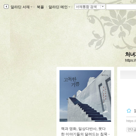
알라딘 서재
ｌ
북플
ｌ
알라딘 메인
ｌ
서재통합 검색
처녀
https:
https:
책과 영화, 일상다반사, 못다
한 이야기들의 달려드는 침묵 -