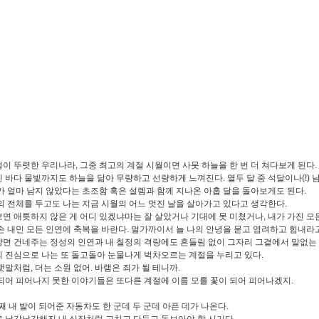
이 뚜렷한 우리나라, 그중 최고의 계절 시월이면 사뭇 하늘을 한 번 더 쳐다보게 된다.
 바다 물빛까지도 하늘을 닮아 무량하고 선량하게 느껴진다. 열두 달 중 석달이나(!) 
가 얼마 남지 않았다는 초조함 혹은 설렘과 함께 지나온 아홉 달을 돌아보게도 된다.
의 전체를 두고도 나는 지금 시월의 어느 멋진 날을 살아가고 있다고 생각한다.
면 애틋하지 않은 게 어디 있겠냐마는 잘 살았거나 기대에 못 미쳤거나, 내가 가진 모
손 내민 모든 인연에 축복을 바란다. 멀가까이서 늘 나의 안녕을 묻고 염려하고 힘내라
면 건네주는 정성의 인연과 내 칠정의 격랑에도 흔들림 없이 그자리 그곁에서 말없는
 진심으로 나는 또 돌고돌아 눈물나게 벅차오르는 계절을 누리고 있다.
랫말처럼, 더는 소원 없어. 바램은 죄가 될 테니까.
되어 피어나지 못한 이야기들은 또다른 계절에 이름 모를 꽃이 되어 피어나겠지.
 째 내 발이 되어준 자동차도 한 군데 두 군데 아픈 데가 나온다.
 날강날강해진 내 심장처럼 고치고 다듬고 돌보아야 할 시기다.