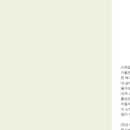
사계절
가을엔
한 해
내 삶
돌아보
내게 
물심양
이들의
이 노
말이 
10년
화기로