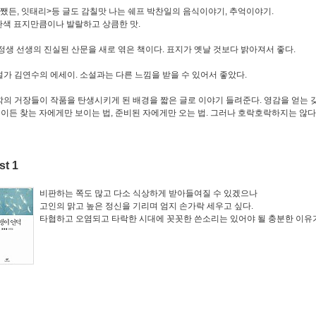
<어쨌든, 잇태리>등 글도 감칠맛 나는 쉐프 박찬일의 음식이야기, 추억이야기.
 표지만큼이나 발랄하고 상큼한 맛.
권정생 선생의 진실된 산문을 새로 엮은 책이다. 표지가 옛날 것보다 밝아져서 좋다.
소설가 김연수의 에세이. 소설과는 다른 느낌을 받을 수 있어서 좋았다.
문학의 거장들이 작품을 탄생시키게 된 배경을 짧은 글로 이야기 들려준다. 영감을 얻는 
든 찾는 자에게만 보이는 법, 준비된 자에게만 오는 법. 그러나 호락호락하지는 않다
st 1
비판하는 쪽도 많고 다소 식상하게 받아들여질 수 있겠으나
고인의 맑고 높은 정신을 기리며 엄지 손가락 세우고 싶다.
타협하고 오염되고 타락한 시대에 꼿꼿한 쓴소리는 있어야 될 충분한 이유가