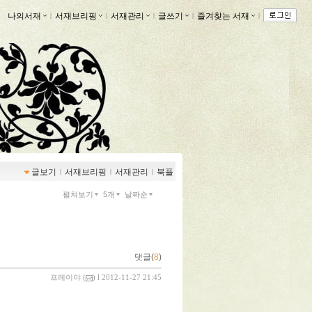
나의서재
ｌ
서재브리핑
ｌ
서재관리
ｌ
글쓰기
ｌ
즐겨찾는 서재
ｌ
글보기
ｌ
서재브리핑
ｌ
서재관리
ｌ
북플
펼쳐보기
5개
날짜순
댓글(
8
)
프레이야
(
) l 2012-11-27 21:45