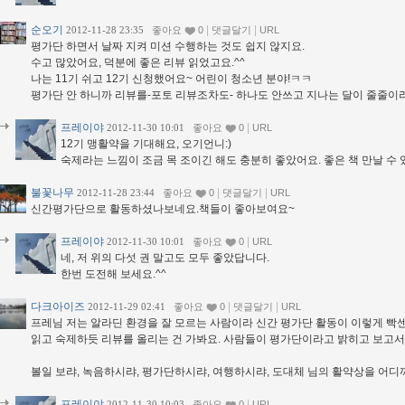
순오기
|
|
2012-11-28 23:35
좋아요
0
댓글달기
URL
평가단 하면서 날짜 지켜 미션 수행하는 것도 쉽지 않지요.
수고 많았어요, 덕분에 좋은 리뷰 읽었고요.^^
나는 11기 쉬고 12기 신청했어요~ 어린이 청소년 분야!ㅋㅋ
평가단 안 하니까 리뷰를-포토 리뷰조차도- 하나도 안쓰고 지나는 달이 줄줄이
프레이야
|
2012-11-30 10:01
좋아요
0
URL
12기 맹활약을 기대해요, 오기언니:)
숙제라는 느낌이 조금 목 조이긴 해도 충분히 좋았어요. 좋은 책 만날 수 
불꽃나무
|
|
2012-11-28 23:44
좋아요
0
댓글달기
URL
신간평가단으로 활동하셨나보네요.책들이 좋아보여요~
프레이야
|
2012-11-30 10:01
좋아요
0
URL
네, 저 위의 다섯 권 말고도 모두 좋았답니다.
한번 도전해 보세요.^^
다크아이즈
|
|
2012-11-29 02:41
좋아요
0
댓글달기
URL
프레님 저는 알라딘 환경을 잘 모르는 사람이라 신간 평가단 활동이 이렇게 빡센
읽고 숙제하듯 리뷰를 올리는 건 가봐요. 사람들이 평가단이라고 밝히고 보고서
볼일 보랴, 녹음하시랴, 평가단하시랴, 여행하시랴, 도대체 님의 활약상을 어디
프레이야
|
2012-11-30 10:03
좋아요
0
URL