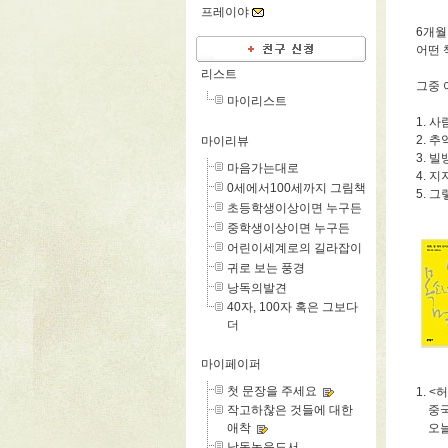
프레이야
6개월
어떤 
리스트
그중 
마이리스트
1. 
2. 
마이리뷰
3. 
마음가는대로
4. 
0세에서100세까지 그림책
5. 
초등학생이상이면 누구든
중학생이상이면 누구든
어린이세계로의 길라잡이
귀로 보는 풍경
낭독의발견
40자, 100자 혹은 그보다
더
마이페이퍼
첫 문장을 주세요
1. 
작고하찮은 것들에 대한
중국의
애착
오늘의
낭독녹음도서