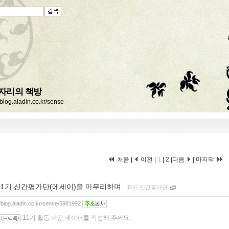
자리의 책방
//blog.aladin.co.kr/sense
처음 |
이전 |
1
|
2
|
다음
|
마지막
11기 신간평가단(에세이)을 마무리하며
ｌ
11기 신간평가단
//blog.aladin.co.kr/sense/5981992
11기 활동 마감 페이퍼를 작성해 주세요.