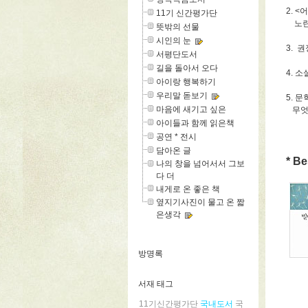
2. 
11기 신간평가단
노란색
뜻밖의 선물
시인의 눈
3. 
서평단도서
길을 돌아서 오다
4. 
아이랑 행복하기
우리말 돋보기
5. 
마음에 새기고 싶은
무엇이
아이들과 함께 읽은책
공연 * 전시
담아온 글
* Be
나의 창을 넘어서서 그보
다 더
내게로 온 좋은 책
옆지기사진이 물고 온 짧
은생각
방명록
서재 태그
11기신간평가단
국내도서
국