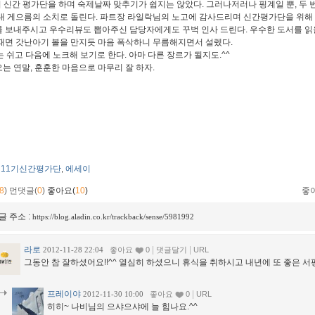
1기 신간 평가단을 하며 숙제날짜 맞추기가 쉽지는 않았다. 그러나저러나 핑계일 뿐, 두 
내 게으름의 소치로 돌린다. 파트장 라일락님의 노고에 감사드리며 신간평가단을 위해 
 보내주시고 우수리뷰도 뽑아주신 담당자에게도 꾸벅 인사 드린다. 우수한 도서를 읽을
때면 갓난아기 볼을 만지듯 마음 폭삭하니 무름해지면서 설렜다.
는 쉬고 다음에 노크해 보기로 한다. 아마 다른 장르가 될지도.^^
는 연말, 훈훈한 마음으로 마무리 잘 하자.
11기신간평가단
에세이
,
8
)
먼댓글(
0
)
좋아요(
10
)
좋
글 주소 :
https://blog.aladin.co.kr/trackback/sense/5981992
라로
|
|
2012-11-28 22:04
좋아요
0
댓글달기
URL
그동안 참 잘하셨어요!!^^ 열심히 하셨으니 휴식을 취하시고 내년에 또 좋은 서
프레이야
|
2012-11-30 10:00
좋아요
0
URL
히히~ 나비님의 으샤으샤에 늘 힘나요.^^