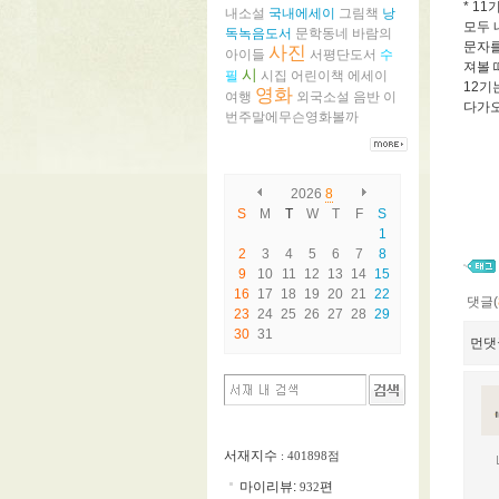
* 1
내소설
국내에세이
그림책
낭
모두 
독녹음도서
문학동네
바람의
문자를
사진
아이들
서평단도서
수
져볼 
시
필
시집
어린이책
에세이
12기
영화
여행
외국소설
음반
이
다가오
번주말에무슨영화볼까
2026
8
S
M
T
W
T
F
S
1
2
3
4
5
6
7
8
9
10
11
12
13
14
15
16
17
18
19
20
21
22
댓글(
23
24
25
26
27
28
29
30
31
먼댓
서재지수
: 401898점
마이리뷰:
편
932