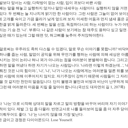
 발보다 앞서는 사람
,
다락방이 없는 사람
,
입이 귀보다 바쁜 사람
.
째는 말을 해놓고 실행하지 않거나 말만 내세우는 사람이다
.
실행하지 않을 거면
 있다
.
두 번째는 늘 지나치게 밝기만 한 사람이다
.
그런 사람은 그늘이 없어 보이
 고개를 숙이고 가끔 올라가 낮게 엎드려 보자
.
미세한 어둠과 먼지 냄새 품은
 한결 밝게 들려준다
.
세 번째는 말을 선점
,
독점하다시피 하는 사람이다
.
누가 어
리는 기
.
승
.
전
.‘
나
’.
부류다
.
나 같은 사람이 보기에는 참 재주도 용하다 싶고 일면
싶은 때가 있는데 그럴 때면 앗
,
혀고삐를 늦추어 주저앉혀야한다
.
말로써는 우주라도 족히 다스릴 수 있겠다
,
말로 무슨 이야기를 못합니까
?
바닥에
하나를 줍는 사람
,
말없이 공익을 위해 무언가를 행하는 사람에 의해 세상은 아
시키는 것이 논리나 혀나 꾀가 아니라는 점을 여러분이 분별해야 합니다
.
그리고
하면 말을 꺼냈다 하면 자기가 나오는 사람입니다
. '
나라면 이렇게 하겠는데
...', '
뤄진 것은 나의 힘이야
.', '
나
', '
나
', '
나
'
가 나오는 사람에게는 여러분들 얼른 뒤를 
런 사람에 의해 이루어지지 않지요
.
자기주장이 강하기 때문에 사람들이 그 자리
을 것 같지만 천만의 말씀입니다
.
단지 불평과 불만과 비방과 비난이 난무하게 
그런 때 여러분의 마음을 지킬 줄 알아야 합니다
.(
국선도 대자연의 길
1, 207
쪽
)
다
‘
나는
’
으로 시작해 상대의 말을 자르고 말의 방향을 바꾸어 버리며 자기 이야
적이 있다
.
제발 그 입 좀 다물라
.
반면교사로 나를 돌아보며 입을 좀 더 자주 닫
 미뤄두어도 좋다
. ‘
나
’
는 나서지 않을 때 가장 빛난다
.
은 금이고 경청은 다이아몬드다
. Lose Yourself.