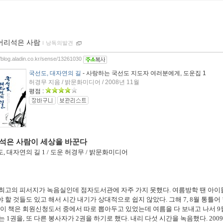
어리석은 사람
ｌ
낭독의발견
//blog.aladin.co.kr/sense/13261030
국선도, 대자연의 길
- 사랑하는 국선도 지도자 여러분에게, 도운집 1
허경무 지음 / 밝문화미디어 / 2008년 11월
평점 :
석은 사람이 세상을 바꾼다
도
,
대자연의 길
1 /
도운 허경무
/
밝문화미디어
 최고의 피서지가 녹음실인데 점자도서관에 자주 가지 못했다
.
여름방학 땐 아이
 할 것들도 있고 해서 시간 내기가 상대적으로 쉽지 않았다
.
그해
7, 8
월 통틀어
이 책은 회원신청도서 중에서 따로 뽑아두고 있었는데 여름을 다 보내고 나서
9
나는
1
권을
,
또 다른 봉사자가
2
권을 하기로 했다
.
내리 다섯 시간을 녹음했다
. 2009