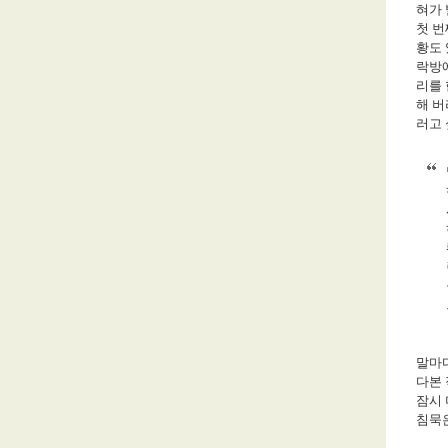
혀가
첫 번
황도
락방에
리를
해 버
러고 
말마
다본 
잠시
침묵