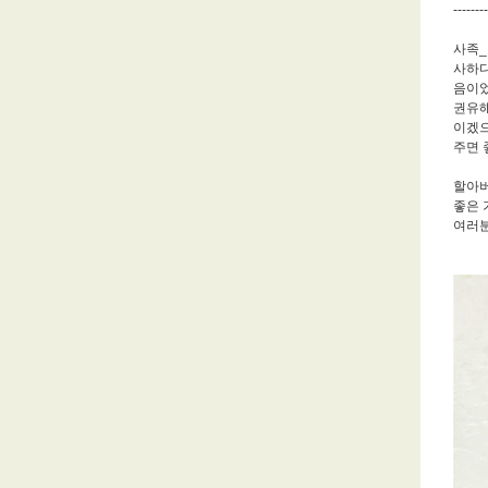
-------
사족_
사하다
음이었
권유해
이겠으
주면 좋
할아버
좋은 
여러분