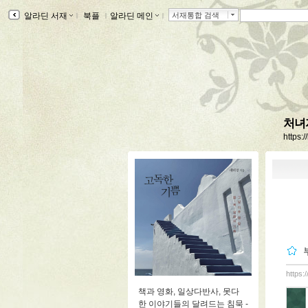
알라딘 서재
ｌ
북플
ｌ
알라딘 메인
ｌ
서재통합 검색
처녀
https:
https:
책과 영화, 일상다반사, 못다
한 이야기들의 달려드는 침묵 -