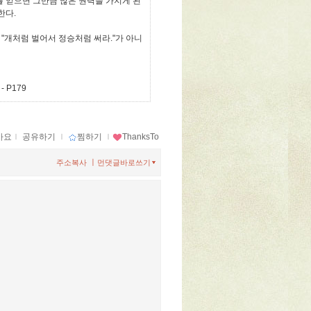
를 얻으면 그만큼 많은 권력을 가지게 된
한다.
 "개처럼 벌어서 정승처럼 써라."가 아니
- P179
아요
ｌ
공유하기
ｌ
찜하기
ｌ
ThanksTo
ㅣ
주소복사
먼댓글바로쓰기