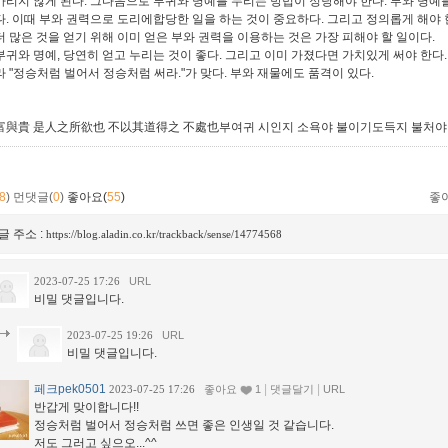
가리지 않게 된다. 그다음으로 부귀와 명예를 누리는 방법이 정당해야 한다. 부와 명예
다. 이때 부와 권력으로 도리에합당한 일을 하는 것이 중요하다. 그리고 정의롭게 해야 
더 많은 것을 얻기 위해 이미 얻은 부와 권력을 이용하는 것은 가장 피해야 할 일이다.
부귀와 명예, 당연히 얻고 누리는 것이 좋다. 그리고 이미 가졌다면 가치있게 써야 한다.
라 "정승처럼 벌어서 정승처럼 써라."가 맞다. 부와 재물에도 품격이 있다.
富與貴 是人之所欲也 不以其道得之 不處也부여귀 시인지 소욕야 불이기도득지 불처야
8
)
먼댓글(
0
)
좋아요(
55
)
좋
글 주소 :
https://blog.aladin.co.kr/trackback/sense/14774568
2023-07-25 17:26
URL
비밀 댓글입니다.
2023-07-25 19:26
URL
비밀 댓글입니다.
페크pek0501
|
|
2023-07-25 17:26
좋아요
1
댓글달기
URL
반갑게 맞이합니다!!
정승처럼 벌어서 정승처럼 쓰면 좋은 인생일 것 같습니다.
저도 그러고 싶으오...^^