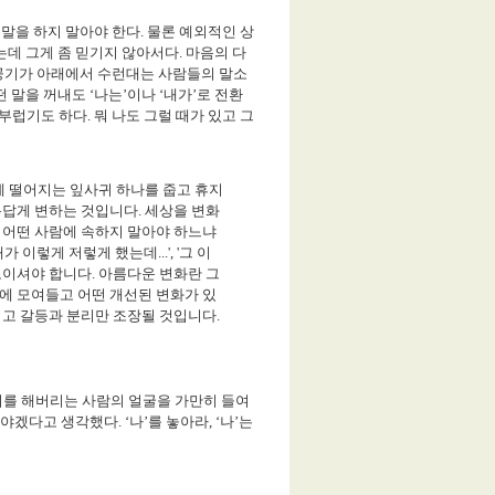
 말을 하지 말아야 한다
.
물론 예외적인 상
는데 그게 좀 믿기지 않아서다
.
마음의 다
 공기가 아래에서 수런대는 사람들의 말소
떤 말을 꺼내도
‘
나는
’
이나
‘
내가
’
로 전환
 부럽기도 하다
.
뭐 나도 그럴 때가 있고 그
 떨어지는 잎사귀 하나를 줍고 휴지
름답게 변하는 것입니다
.
세상을 변화
 어떤 사람에 속하지 말아야 하느냐
내가 이렇게 저렇게 했는데
...', '
그 이
보이셔야 합니다
.
아름다운 변화란 그
에 모여들고 어떤 개선된 변화가 있
되고 갈등과 분리만 조장될 것입니다
.
기를 해버리는 사람의 얼굴을 가만히 들여
아야겠다고 생각했다
. ‘
나
’
를 놓아라
, ‘
나
’
는