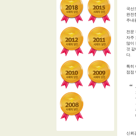
국선
완전
주내
전문 
자주 
많이
것 같
다
.
특히
점점
신뢰감