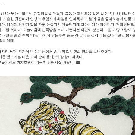
----
 3년간 부산수필문예 편집장일을 마쳤다. 그동안 조용조용 맡은 일 완벽히 해내느라 
. 조촐한 찻집에서 연상의 후임자에게 일을 인계했다. 그분의 글을 좋아하는데 단둘이
다. 염려와 겸양의 말을 자꾸 하셨지만 야물딱지게 잘하시리라 확신한다. 편집위원으
 드릴 것이다. 오늘아침에 단톡방을 보니 이런저런 의견이 분분하고 말도 많고 탈도 많다
나 말은 줄일 수록 '나'는 나서지 않을수록 좋을 것 같다는 생각이 들었다. 3년간 봉
을 텐데...
지의 서재, 지기이신 수암 님께서 손수 찍으신 민화 판화를 보내주셨다.
기운 받으라는 마음 고이 받아 올 한 해 잘 살아야겠다.
들에게도 까치호랑이 기운이 전해지질 바랍니다!!!