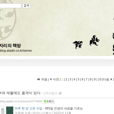
자리의 책방
//blog.aladin.co.kr/sense
처음 |
이전 |
1
|
2
|
3
|
4
|
5
|
6
|
7
|
8
|
9
|
10
|
다음
부와 재물에도 품격이 있다
ｌ
낭독의발견
//blog.aladin.co.kr/sense/14774568
하루 한 장 고전 수업
- 365일 인생의 내공을 기르는
조윤제 지음 / 비즈니스북스 / 2022년 11월