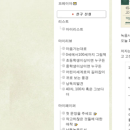
프레이야
리스트
마이리스트
녹음시
오늘 
마이리뷰
마음가는대로
저자는
0세에서100세까지 그림책
고 고
초등학생이상이면 누구든
중학생이상이면 누구든
어린이세계로의 길라잡이
귀로 보는 풍경
낭독의발견
40자, 100자 혹은 그보다
더
마이페이퍼
첫 문장을 주세요
작고하찮은 것들에 대한
애착
낭독녹음도서