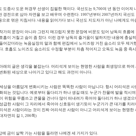
도 도종사 도운 허경무 선생이 집필한 책이다
.
국선도는
9,700
여 년 동안 이어져
한 경전으로 삼아 자연을 보고 배우며 수련한다
. 1997
년부터
2007
년까지 국선도
용으로 엮은 지침서다
.
내용을 읽어가다 보니 국선도 지도자가 아닌 나에게도 마
작가의 문장이 아니라 그런지 매끄럽지 못한 문장에 비문도 있어 낭독의 흐름에
호흡이 거칠고 숨이 좀 찼다
.
이런 경우 낭독의 즐거움이 덜하지만 내용에 충실
 들어갔더라는 녹음실장의 말과 함께 편집에서 노이즈랑 거친 숨소리 모두 제거
다
.
호흡도 노이즈도 숨소리도 수정할 부분이 차츰 적어지고 오독도 녹음 중 즉시
 아래의 글은 생각을 붙잡는다
.
어리석게 보이는 현명한 사람을 희생양으로 하여
 변화된 세상으로 나아가고 있다고 해도 과언이 아니다
.
세상을 아름답게 변화시키는 사람은 똑똑한 사람이 아닙니다
.
항시 어리석은 사
화되는 것입니다
.
예로부터 돌다리가 하나 생길 때도 누군가 찬물에 발을 적시
이 위험을 무릅쓰고 큰물을 건너다 많이 떠내려가 죽어야 돌다리가 하나 생겼으
성급한 사람이 그 자리에서 죽어야 신호등이 생기듯이 누군가가 큰 대가를 치
리석은 사람이라는 것이 진짜 어리석은 사람이 아니고 어리석게 보이는 현명한
대자연의 길
1, 206
쪽
)
에 금이 살짝 가는 사람을 들라면 나에겐 세 가지가 있다
.