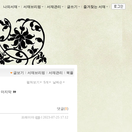
나의서재
ｌ
서재브리핑
ｌ
서재관리
ｌ
글쓰기
ｌ
즐겨찾는 서재
ｌ
글보기
ｌ
서재브리핑
ｌ
서재관리
ｌ
북플
펼쳐보기
5개
날짜순
|
마지막
댓글(
8
)
프레이야
(
) l 2023-07-25 17:12