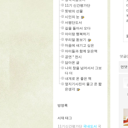
11기 신간평가단
뜻밖의 선물
시인의 눈
서평단도서
길을 돌아서 오다
아이랑 행복하기
우리말 돋보기
마음에 새기고 싶은
아이들과 함께 읽은책
댓글(
공연 * 전시
담아온 글
먼댓
나의 창을 넘어서서 그보
다 더
내게로 온 좋은 책
옆지기사진이 물고 온 짧
은생각
방명록
서재 태그
11기신간평가단
국내도서
국