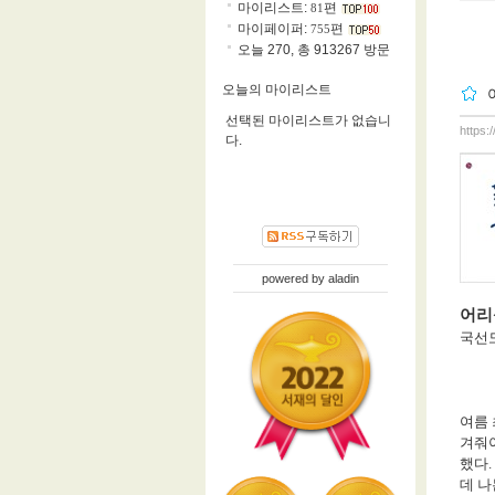
마이리스트:
편
81
마이페이퍼:
편
755
오늘 270, 총 913267 방문
오늘의 마이리스트
선택된 마이리스트가 없습니
https:
다.
powered by
aladin
어리
국선
여름
겨줘야
했다
.
데 