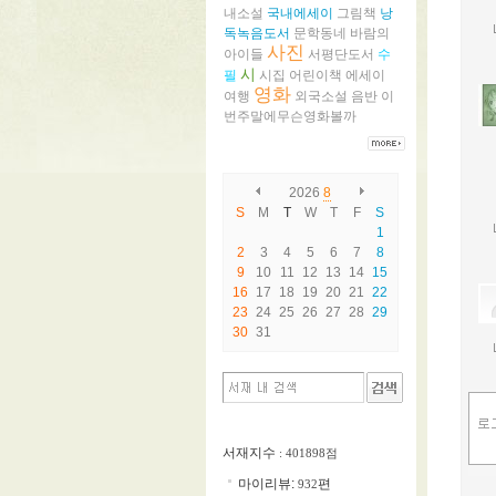
내소설
국내에세이
그림책
낭
독녹음도서
문학동네
바람의
사진
아이들
서평단도서
수
시
필
시집
어린이책
에세이
영화
여행
외국소설
음반
이
번주말에무슨영화볼까
2026
8
S
M
T
W
T
F
S
1
2
3
4
5
6
7
8
9
10
11
12
13
14
15
16
17
18
19
20
21
22
23
24
25
26
27
28
29
30
31
서재지수
: 401898점
마이리뷰:
편
932