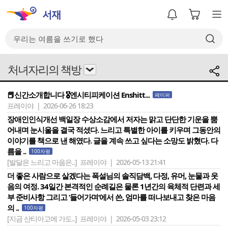
처녀자리의 책방
📕신간소개합니다 🎖️엔시티피케이션 Enshitt...
페이퍼
프레이야 | 2026-06-26 18:23
장애인인식개선 백일장 수상소감에서 저자는 맑고 단단한 기운을 뿜
어내며 눈시울을 결국 적셨다. 느리고 특별한 아이를 키우며 그동안의
이야기를 책으로 낸 해였다. 글을 계속 쓰고 싶다는 소망도 밝혔다. 다
름을 ..
100자평
[발달은 느리고 마음은..]
프레이야 | 2026-05-13 21:41
더 좋은 사람으로 살겠다는 폭설님의 솔직담백, 다정, 유머, 눈물과 웃
음의 여정. 34일간 본격적인 순례길은 물론 1년간의 육체적 단련과 세
부 준비사항 그리고 ‘들어가며‘에서 쓴, 엄마를 떠나보내고 찾은 마음
의 ..
100자평
[지금 산티아고에 가도..]
프레이야 | 2026-05-03 23:12