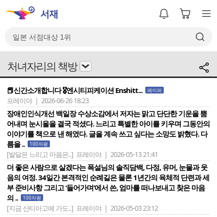
처녀자리의 책방
📕신간소개합니다 🎖️엔시티피케이션 Enshitt...
페이퍼
프레이야 | 2026-06-26 18:23
장애인인식개선 백일장 수상소감에서 저자는 맑고 단단한 기운을 뿜
어내며 눈시울을 결국 적셨다. 느리고 특별한 아이를 키우며 그동안의
이야기를 책으로 낸 해였다. 글을 계속 쓰고 싶다는 소망도 밝혔다. 다
름을 ..
100자평
[발달은 느리고 마음은..]
프레이야 | 2026-05-13 21:41
더 좋은 사람으로 살겠다는 폭설님의 솔직담백, 다정, 유머, 눈물과 웃
음의 여정. 34일간 본격적인 순례길은 물론 1년간의 육체적 단련과 세
부 준비사항 그리고 ‘들어가며‘에서 쓴, 엄마를 떠나보내고 찾은 마음
의 ..
100자평
[지금 산티아고에 가도..]
프레이야 | 2026-05-03 23:12