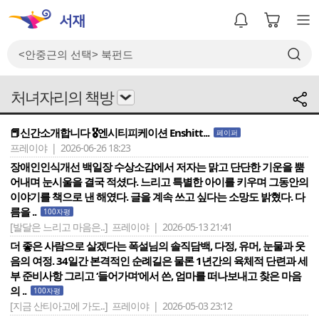
처녀자리의 책방
📕신간소개합니다 🎖️엔시티피케이션 Enshitt...
페이퍼
프레이야 | 2026-06-26 18:23
장애인인식개선 백일장 수상소감에서 저자는 맑고 단단한 기운을 뿜
어내며 눈시울을 결국 적셨다. 느리고 특별한 아이를 키우며 그동안의
이야기를 책으로 낸 해였다. 글을 계속 쓰고 싶다는 소망도 밝혔다. 다
름을 ..
100자평
[발달은 느리고 마음은..]
프레이야 | 2026-05-13 21:41
더 좋은 사람으로 살겠다는 폭설님의 솔직담백, 다정, 유머, 눈물과 웃
음의 여정. 34일간 본격적인 순례길은 물론 1년간의 육체적 단련과 세
부 준비사항 그리고 ‘들어가며‘에서 쓴, 엄마를 떠나보내고 찾은 마음
의 ..
100자평
[지금 산티아고에 가도..]
프레이야 | 2026-05-03 23:12