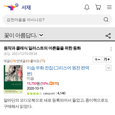
꽃이 아름답다.
원작과 클래식 일러스트의 어른들을 위한 동화
메뉴
초딩 2021/12/10 09:34
29
0
75
댓글 (
)
먼댓글 (
)
좋아요 (
)
이솝 우화 전집 (그리스어 원전 완역
본)
이솝
15,750
원 (
10%
↓
870
)
2020-10-19
: 4,140
알라딘의 오디오북으로 새로 등록되어서 들었고, 종이책으로도
구매해서 읽었다.