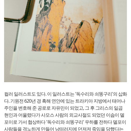
컬러 일러스트도 있다. 이 일러스트는 '독수리와 쇠똥구리'의 삽화
다. 기원전 620년 경 흑해 연안에 있는 트라키아 지방에서 태어나
주인을 변호해 준 공로로 자유민이 되었고, 그 후 그리스의 일곱
현인과 어울렸다가 사모스 사람의 외교사절도 되었던 이솝이 델
포이로 가서 협상하다 '독수리와 쇠똥구리' 우하를 전하다 델포이
사람들을 격노하게 만들어 낭떠러지에 던져져 죽임을 당했다는