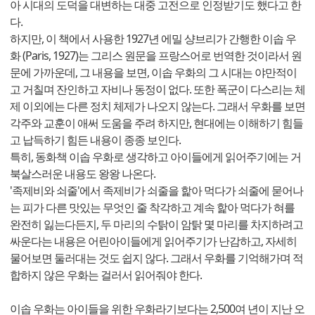
아 시대의 도덕을 대변하는 대중 고전으로 인정받기도 했다고 한
다.
하지만, 이 책에서 사용한 1927년 에밀 샹브리가 간행한 이솝 우
화 (Paris, 1927)는 그리스 원문을 프랑스어로 번역한 것이라서 원
문에 가까운데, 그 내용을 보면, 이솝 우화의 그 시대는 야만적이
고 거칠며 잔인하고 자비나 동정이 없다. 또한 폭군이 다스리는 체
제 이외에는 다른 정치 체제가 나오지 않는다. 그래서 우화를 보면
각주와 교훈이 애써 도움을 주려 하지만, 현대에는 이해하기 힘들
고 납득하기 힘든 내용이 종종 보인다.
특히, 동화책 이솝 우화로 생각하고 아이들에게 읽어주기에는 거
북살스러운 내용도 왕왕 나온다.
'족제비와 쇠줄'에서 족제비가 쇠줄을 핥아 먹다가 쇠줄에 묻어나
는 피가 다른 맛있는 무엇인 줄 착각하고 계속 핥아 먹다가 혀를
완전히 잃는다든지, 두 마리의 수탉이 암탉 몇 마리를 차지하려고
싸운다는 내용은 어린아이들에게 읽어주기가 난감하고, 자세히
물어보면 둘러대는 것도 쉽지 않다. 그래서 우화를 기억해가며 적
합하지 않은 우화는 걸러서 읽어줘야 한다.
이솝 우화는 아이들을 위한 우화라기보다는 2,500여 년이 지난 오