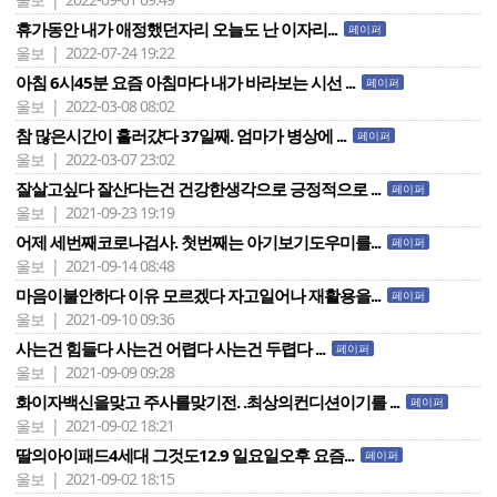
휴가동안 내가 애정했던자리 오늘도 난 이자리...
페이퍼
울보 | 2022-07-24 19:22
아침 6시45분 요즘 아침마다 내가 바라보는 시선 ...
페이퍼
울보 | 2022-03-08 08:02
참 많은시간이 흘러걌다 37일째. 엄마가 병상에 ...
페이퍼
울보 | 2022-03-07 23:02
잘살고싶다 잘산다는건 건강한생각으로 긍정적으로 ...
페이퍼
울보 | 2021-09-23 19:19
어제 세번째코로나검사. 첫번째는 아기보기도우미를...
페이퍼
울보 | 2021-09-14 08:48
마음이불안하다 이유 모르겠다 자고일어나 재활용을...
페이퍼
울보 | 2021-09-10 09:36
사는건 힘들다 사는건 어렵다 사는건 두렵다 ...
페이퍼
울보 | 2021-09-09 09:28
화이자백신을맞고 주사를맞기전. .최상의컨디션이기를 ...
페이퍼
울보 | 2021-09-02 18:21
딸의아이패드4세대 그것도12.9 일요일오후 요즘...
페이퍼
울보 | 2021-09-02 18:15