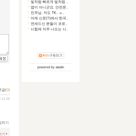
빛처럼 빠르게 빛처럼 ..
앱이 아니군요. 안전문..
진주님. 저도 TK.. ㅠ..
어제 신문(?)에서 한국..
연세드신 분들이 코로..
시험에 자주 나오는 시..
powered by
aladin
댓글(
0
)
8 12:29
찜하기
쓰기