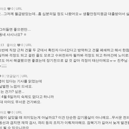
|
아요
0
URL
요...그저께 월급받았는데...흠 십분의일 정도 나왔어요ㅠ 생활안정지원금 대출받아서 
그러들면 좋으련만....
동네 사시나요? ㅎ
|
1:13
좋아요
0
URL
ㅠ;; 초반에 직장 근처 건물 두 군데서 확진자 다녀갔다고 방역하고 건물 폐쇄하고 해서 한참
 걸릴까봐 걱정도 되고 걸린 줄도 모르고 수퍼전파자 될까봐 걱정도 되고 하여간에 노이
적으로도 어서 해결됐으면 좋겠는데 장기전으로 갈 것 같아 걱정이 태산이에요ㅠㅠ 진주님
;;;
|
|
0
댓글달기
URL
 앱이 있다는 기사를 읽었는데
 살벌한 느낌이 드네요.
 건가? 싶은...
 4월 6일까지 숙제도 없다고 하니까
대 아마도 무서운 건가봐요.
|
아요
0
URL
람이 살았을 때 의미있는게 아닐까요? 이건 단순한 감기몸살이 아니예요...무서운 전
동선과 겹치면 재깍 검사, 격리 등의 조치가 이뤄져야해요. 잠복기가 길어서 늦게 발견
이 될 수 있으니까요