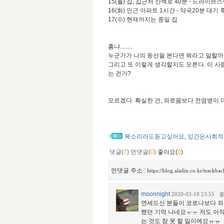
15(월) 집, 집근처 산책로 40분 - 드라이브
16(화) 인근 아파트 1시간 - 약국20분 대
17(수) 현재까지는 종일 집
흠냐........
누군가가 나의 동선을 본다면 뭐라고 말할까.
그리고 또 이렇게 생각할지도 모른다. 이 사람
는 건가?
모르겠다. 확실한 건, 외로움보다 전염병이 더
목소리라도듣고싶어요
잉간은사회적
,
댓글(
7
)
먼댓글(
0
)
좋아요(
9
)
먼댓글 주소 :
https://blog.aladin.co.kr/track
moonnight
2020-03-18 23:55
연세드신 분들이 코로나보다 외
했던 기억 나네요ㅜㅜ 저도 아직
는 것도 참 못 할 일이에요ㅠㅠ