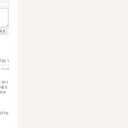
댓글(
7
)
8 18:48
다 보니
자동으
각하여
 있다는