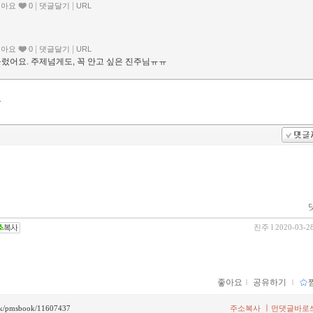
|
|
좋아요
0
댓글달기
URL
|
|
좋아요
0
댓글달기
URL
렀어요. 주제넘게도, 꼭 안고 싶은 진주님ㅠㅠ
진주
l 2020-03-2
좋아요
ｌ
공유하기
ｌ
ㅣ
back/pmsbook/11607437
주소복사
먼댓글바로