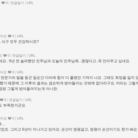
|
|
요
0
댓글달기
URL
|
아요
0
URL
..식구 모두 건강하시죠?
|
|
요
0
댓글달기
URL
네요.. 9년 전 슬퍼했던 진주님과 오늘의 진주님께...괜찮다고..꼭 안아주고 싶네요.
|
아요
0
URL
 전문가의 말을 듣곤 일순간 다리에 힘이 다 풀렸던 기억이 나요. 그래도 희망을 잃지 
다했기 때문에 그 이후의 결과는 겸손하게 받아들이는 것밖에 없더라구요. 머리는 그렇
금방 그렇게 받아들여지는게 아니란.
|
|
0
댓글달기
URL
월도 부족한거군요.
|
아요
0
URL
..
었죠. 그리고 6년이 지나가고 있어요. 순간이 영원같고, 영원이 순간이기도 한가 봐요