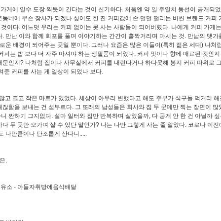
피 가게에 일수 도장 찍듯이 간다는 것이 신기하다. 처음엔 약 일 주일치 동선이 공개되
촌동네에 무슨 장사가 되겠나 싶어도 한 잔 커피값에 손 덜덜 떨리는 비싼 브랜드 커피
것이다. 어느덧 우리는 커피 없이는 못 사는 사람들이 되어버렸다. 나에게 커피 가게는
다. 만난 이와 함께 회포를 풀며 이야기하는 간간이 홀짝거리며 마시는 것. 만남의 댓가
운 배경이 되어주는 곳일 뿐이다. 그러나 요즘은 많은 이들이(특히 젊은 세대) 나처
커피는 밥 보다 더 자주 마셔야 하는 생필품이 되었다.
커피 맛이나 향에 매료된 것인지
때문인지?
나처럼 집이나 사무실에서 커피를 내린다거나 하다못해 봉지 커피 따위로 그
준 커피를 사는 게 일상이 되었나 보다.
 않고 크고 작은 마트가 있었다. 세상이 아무리 변했다고 해도 주부가 식구들 먹거리 
애잖함을 보내는 건 섣부르다. 그 또래의 남성들은 회사와 집 두 군데만 찍는 장면이 
 짠하기 그지없다. 설마 일터와 집만 반복하며 살았을까, 다 공개 안 한 건 아닐까 싶
다 두 곳만 오가며 살 수 있단 말인가? 나는 나만 그렇게 사는 줄 알았다. 코로나 이전
 나만큼이나 단조롭게 산다니.....
은,
셀프주유소 - 아들자취방에음식배달