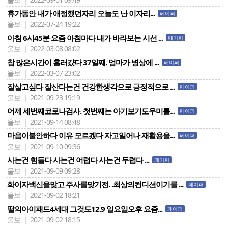
휴가동안 내가 애정했던자리 오늘도 난 이자리...
페이퍼
울보 | 2022-07-24 19:22
아침 6시45분 요즘 아침마다 내가 바라보는 시선 ...
페이퍼
울보 | 2022-03-08 08:02
참 많은시간이 흘러걌다 37일째. 엄마가 병상에 ...
페이퍼
울보 | 2022-03-07 23:02
잘살고싶다 잘산다는건 건강한생각으로 긍정적으로 ...
페이퍼
울보 | 2021-09-23 19:19
어제 세번째코로나검사. 첫번째는 아기보기도우미를...
페이퍼
울보 | 2021-09-14 08:48
마음이불안하다 이유 모르겠다 자고일어나 재활용을...
페이퍼
울보 | 2021-09-10 09:36
사는건 힘들다 사는건 어렵다 사는건 두렵다 ...
페이퍼
울보 | 2021-09-09 09:28
화이자백신을맞고 주사를맞기전. .최상의컨디션이기를 ...
페이퍼
울보 | 2021-09-02 18:21
딸의아이패드4세대 그것도12.9 일요일오후 요즘...
페이퍼
울보 | 2021-09-02 18:15