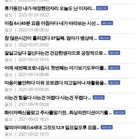
휴가동안 내가 애정했던자리 오늘도 난 이자리...
페이퍼
울보 | 2022-07-24 19:22
아침 6시45분 요즘 아침마다 내가 바라보는 시선 ...
페이퍼
울보 | 2022-03-08 08:02
참 많은시간이 흘러걌다 37일째. 엄마가 병상에 ...
페이퍼
울보 | 2022-03-07 23:02
잘살고싶다 잘산다는건 건강한생각으로 긍정적으로 ...
페이퍼
울보 | 2021-09-23 19:19
어제 세번째코로나검사. 첫번째는 아기보기도우미를...
페이퍼
울보 | 2021-09-14 08:48
마음이불안하다 이유 모르겠다 자고일어나 재활용을...
페이퍼
울보 | 2021-09-10 09:36
사는건 힘들다 사는건 어렵다 사는건 두렵다 ...
페이퍼
울보 | 2021-09-09 09:28
화이자백신을맞고 주사를맞기전. .최상의컨디션이기를 ...
페이퍼
울보 | 2021-09-02 18:21
딸의아이패드4세대 그것도12.9 일요일오후 요즘...
페이퍼
울보 | 2021-09-02 18:15