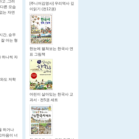
고 ,그러
[주니어김영사] 우리역사 깊
 다른 모습
이읽기 (전12권)
없는 자연
시간, 승우
잘 아는 형
한눈에 펼쳐보는 한국사 연
표 그림책
 하나씩 자
나와도 저학
어린이 살아있는 한국사 교
과서 - 전5권 세트
을 하거나
그마음이 너