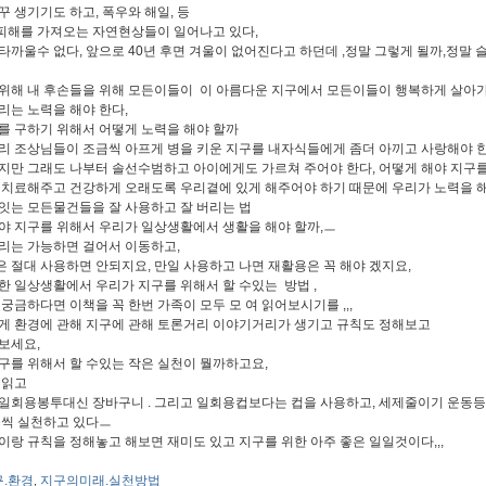
꾸 생기기도 하고, 폭우와 해일, 등
해를 가져오는 자연현상들이 일어나고 있다,
타까울수 없다, 앞으로 40년 후면 겨울이 없어진다고 하던데 ,정말 그렇게 될까,정말 
위해 내 후손들을 위해 모든이들이 이 아름다운 지구에서 모든이들이 행복하게 살아
리는 노력을 해야 한다,
를 구하기 위해서 어떻게 노력을 해야 할까
리 조상님들이 조금씩 아프게 병을 키운 지구를 내자식들에게 좀더 아끼고 사랑해야 
지만 그래도 나부터 솔선수범하고 아이에게도 가르쳐 주어야 한다, 어떻게 해야 지구를
 치료해주고 건강하게 오래도록 우리곁에 있게 해주어야 하기 때문에 우리가 노력을 해
잇는 모든물건들을 잘 사용하고 잘 버리는 법
야 지구를 위해서 우리가 일상생활에서 생활을 해야 할까,ㅡ
리는 가능하면 걸어서 이동하고,
 절대 사용하면 안되지요, 만일 사용하고 나면 재활용은 꼭 해야 겠지요,
한 일상생활에서 우리가 지구를 위해서 할 수있는 방법 ,
 궁금하다면 이책을 꼭 한번 가족이 모두 모 여 읽어보시기를 ,,,
게 환경에 관해 지구에 관해 토론거리 이야기거리가 생기고 규칙도 정해보고
보세요,
구를 위해서 할 수있는 작은 실천이 뭘까하고요,
 읽고
일회용봉투대신 장바구니 . 그리고 일회용컵보다는 컵을 사용하고, 세제줄이기 운동
둘씩 실천하고 있다ㅡ
이랑 규칙을 정해놓고 해보면 재미도 있고 지구를 위한 아주 좋은 일일것이다,,,
구.환경
지구의미래.실천방법
,