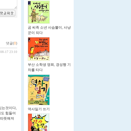
곰 씨족 소년 사슴뿔이, 사냥
꾼이 되다
댓글(
0
)
-08-17 23:10
부산 소학생 영희, 경성행 기
차를 타다
있는것이다,
역사일기 쓰기
기도 힘들어
 따뜻해져