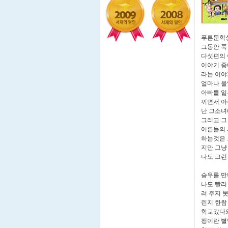
푸른문학상
그동안 쭉
다섯편의 
이야기 중
라는 이야
얼마나 울
아빠를 잃
끼면서 아
난 그소녀
그리고 그
어른들의 
하는것은 
지만 그냥
나도 그런
승우를 만
나도 빨리
려 주지 
린지 한참
학교갔다와
팽이란 별