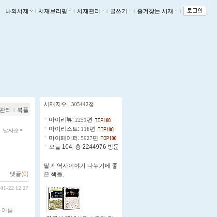
나의서재
ｌ
서재브리핑
ｌ
서재관리
ｌ
글쓰기
ｌ
즐겨찾는 서재
ｌ
서재지수
: 305442점
관리
ｌ
북플
마이리뷰:
편
2251
마이리스트:
편
116
날짜순
마이페이퍼:
편
5927
오늘 104, 총 2244976 방문
딸과 역사이야기 나누기에 좋
댓글(
0
)
은 책들,
-01-22 12:27
 아름