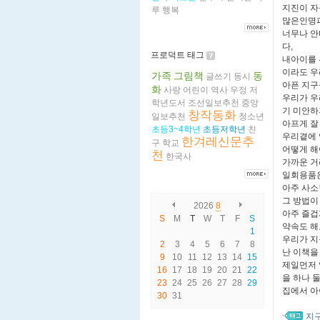
지진이 자
루
행복
많은인명피
너무나 안
다,
프로덕트 태그
내아이를 
이라도 우
가족
그림책
동
글쓰기
동시
아픈 지구
화
사랑
어린이
역사
우정
저
우리가 우
학년도서
조선일보추천
중앙
기 미안하
창작동화
일보추천
청소년
아프게 잘
초등3~4학년
초등저학년
친
우리곁에 
한겨레신문추
구
학교
어떻게 해
천
한국사
가까운 거
일회용품은
아주 사소
그 방법이
2026
8
아주 즐겁
S
M
T
W
T
F
S
약속도 해
1
우리가 지
2
3
4
5
6
7
8
난 이책을
9
10
11
12
13
14
15
제일먼저 
16
17
18
19
20
21
22
을 하나 
23
24
25
26
27
28
29
집에서 아
30
31
지