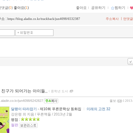
먼댓글(
0
)
좋아요(
1
)
좋아요
ｌ
공유하기
ｌ
찜하기
ｌ
소 :
ㅣ
https://blog.aladin.co.kr/trackback/jun4098/6532387
주소복사
먼댓글
 친구가 되어가는 아이들,,
ｌ
중학년 도서
og.aladin.co.kr/jun4098/6242827
울보
(
) l 2013
달팽이 따라잡기
- 제10회 푸른문학상 동화집
ㅣ
미래의 고전 32
강은령 외 지음 / 푸른책들 / 2013년 2월
평점 :
절판