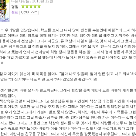
다운사람들 / 2013년 12월
평점 :
절판
ㅋㅋ 우리딸을 만났습니다, 학교를 보내고 나서 많이 반성한 부분인데 어릴적에 그저 하
엽고 이뻐서 정리 정도를 함께 하기는 했지만 거의 엄마가 정리를 해주고 치워주어 버
교에 들어갔는데 선생님이 그러시더군요, 류 책상이 제일 어질러진것 아니니,,라고 했다고
 보면 공부하고도 잘 정리를 해놓지 않더라, 그래서 걱정을 많이 했는데 그래서 정리정
하라고 했는데 언제나 선머슴아 처럼 정리 정돈을 하는 딸 , 그래서 정리 정돈이 무엇
를 매일 가르치고 노력을 했는데 나이가 들어서 인지 요즘은 한결 나아진것 같기도 
ㅎㅎ
참 재미있게 읽는데 책 제목을 읽더니 "엄마 나도 읽을래. 엄마 얼른 읽고 나도 줘봐"
한말은 "와 신기하다 나도 이런 모자 하나 있었으면 좋겠다"이런,
 생각한것이 마술 모자가 필요하단다, 그래서 한참을 웃어버렸다 요즘 마술의 세계를 
 대답답다,
책상속은 정말 어지럽다,그리고 선생님은 쉬는 시간전에 책상 정리 정돈 시간을 가지는
로 되어있지 않으면 놀 시간을 주지 않는다 그래서 미란다는 그날도 정리정돈을 제시간
 놀 수가 없었다 그래서 기분이 별로 좋지 않았다, 하지만 미란다 주위에 가족들은 그
해주었다 그리고 그날 마술사 삼촌을 만나러 갔다 삼촌을 만나러 가서 미란다는 살짝 
가지고 왔다 그리고 그 물건으로 책상속 정리를 아주 멋지게 했다 사람들이 모두 다 놀
 물건속으로 빠져들어가 버렸다 이를 어쩌나 미란다는 겁도 나고 무섭기도 했다 그러나
 한다, 미란다는 친구를 구한다 그리고 자신이 무엇을 잘못했는지 뉘우친다 ,그리고 정