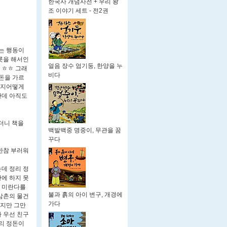
한국사 개념사전 + 우리 왕
조 이야기 세트 - 전2권
는 행동이
릇을 해서인
얼음 장수 엄기둥, 한양을 누
 ㅎㅎ 그래
비다
돈을 가르
인지어떻게
한데 아직도
하더니 책을
백발백중 명중이, 무관을 꿈
꾸다
한참 부러워
데 정리 정
에 하지 못
런 미란다를
불과 흙의 아이 변구, 개경에
삼촌의 물건
가다
랐지만 그만
 우선 친구
리 정돈이