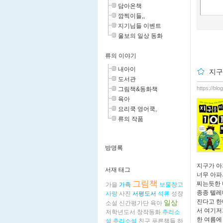
담아온책
깜찍이들,,
지기님들 이벤트
울보의 일상 동화
류의 이야기
내아이
지구
도서관
https://bl
그림책&동화책
육아
요리쿡 영어쿡,
류의 작품
방명록
지구가 아
서재 태그
너무 아파
그림책
찌는듯한 
가을
가족
보물창고
종종 텔레
사랑
사진
서평도서
석류
성장
진다고 한
일상
소설
신간평가단
육아
서 여기저
저학년도서
창작동화
추리소
한 여름에
설
추리소설
친구
푸른책들
하