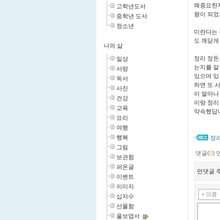
왜중요한지
고학년도서
왕이 되었
중학년 도서
청소년
미란다는 
도 깨닫게
나의 삶
정리 정돈
일상
는지를 알
사랑
있으며 있
독서
하면 또 
사진
이 얼마나
건강
이랑 정리
교육
약속했답니
요리
여행
행복
정
그림
댓글(
0
)
보관함
퍼온글
먼댓글 주
이벤트
이미지
십자수
선물함
울보엽서