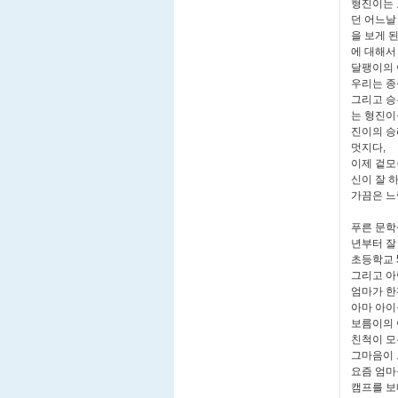
형진이는 
던 어느날
을 보게 
에 대해서
달팽이의 
우리는 종
그리고 승
는 형진이
진이의 승
멋지다,
이제 겉모
신이 잘 
가끔은 느
푸른 문학
년부터 잘
초등학교 
그리고 아
엄마가 한
아마 아이
보름이의 
친척이 모
그마음이 
요즘 엄마
캠프를 보