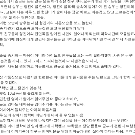
교실에서 조금은 느린 같은 모둠 하기 싫은 친구이다, 모두가 형진이의 느림을 이해못하
 우연히 승우는 형진이를 만났다, 형진이를 따라 숲속에 들어가게 된 승우는 형진이의
된다, 교실에서는 너무 느린 형진이가 숲에서는 정말 빠르고 아는것도 많고 모르는것이 
 너무 잘 아는 형진이의 모습,
이런 모습이 승우는 새삼 형진이의 다른모습을 보고 놀란다,
종 타인의 겉모습과 보이는것만 보고 판단할때가 많다
우 친구들이 형진이의 진면목을 알게된 사건이 일어나게 되는데 과학시간에 모둠발표
를 알기에 형진이에게 맡긴다,친구들은 싫어하고 못 미더워하지만 하지만 역시 자연을 
리,
습을 중시하는 마음이 아니라 아이들도 친구들을 보는 눈이 달라지겠지, 사람은 누구나
하는것을 가지고 있다 그리고 느리다는것이 다 나쁜것은 아니다,
림이 사람을 편안하고 여유롭게도 만들고 즐거움도 주고 행복도 줄때가 있다,,
상 작품집으로 나왔지만 한편한편 아이들에게 즐거움을 주는 단편으로 그림과 함께 
 볼 것같다,
5학년 딸도 즐겁게 읽는 책,
랫집 10살동생도 즐겁게 읽는책,
편한편 엄마가 옆에서 읽어주면 더 좋다고 하네요,
들도 엄마도 내마음을 읽어주기를 바라는것은 아닐까,
이사에서 들려주는 아이의 마음처럼,
두 모여 살아서 방학에 어딘가에 다녀 올 수 없는 마음
느껴져서 내용에 웃음이 나왔지만 그런 상상을 하는 아이다운 마음에 나는 웃었다
들은 아이 방학이면 영어 캠프에 과학캠프, 수학캠프 정말 돈들여 공부에 관련되 여행
내는데 이야기속에 친구는 친척방문을 위해 친척들과 먼리 살아야 한다는 마음, ㅋㅋ 