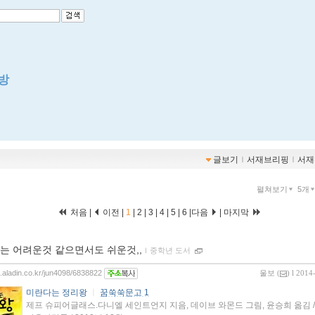
방
글보기
ｌ
서재브리핑
ｌ
서재
펼쳐보기
5개
처음 |
이전 |
1
|
2
|
3
|
4
|
5
|
6
|
다음
|
마지막
는 어려운것 같으면서도 쉬운것,,
ｌ
중학년 도서
og.aladin.co.kr/jun4098/6838822
울보
(
) l 2014
미란다는 정리왕
ㅣ
꿈쑥쑥문고 1
제프 슈피어글래스.다니엘 세인트언지 지음, 데이브 와몬드 그림, 윤승희 옮김 /