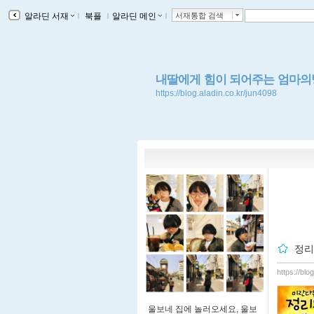
알라딘 서재
ｌ
북플
ｌ
알라딘 메인
ｌ
서재통합 검색
내딸에게 힘이 되어주는 엄마의
https://blog.aladin.co.kr/jun4098
정리
https://bl
울보네 집에 놀러오세요, 울보