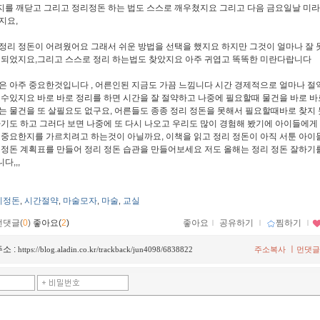
를 깨닫고 그리고 정리정돈 하는 법도 스스로 깨우쳤지요 그리고 다음 금요일날 미
지요,
정리 정돈이 어려웠어요 그래서 쉬운 방법을 선택을 했지요 하지만 그것이 얼마나 잘
 되었지요,그리고 스스로 정리 하는법도 찾았지요 아주 귀엽고 똑똑한 미란다랍니다
은 아주 중요한것입니다 , 어른인된 지금도 가끔 느낌니다 시간 경제적으로 얼마나 절약
 수있지요 바로 바로 정리를 하면 시간을 잘 절약하고 나중에 필요할때 물건을 바로 바
는 물건을 또 살필요도 없구요, 어른들도 종종 정리 정돈을 못해서 필요할때바로 찾지 
사기도 하고 그러다 보면 나중에 또 다시 나오고 우리도 많이 경험해 봤기에 아이들에게
 중요한지를 가르치려고 하는것이 아닐까요, 이책을 읽고 정리 정돈이 아직 서툰 아이
 정돈 계획표를 만들어 정리 정돈 습관을 만들어보세요 저도 올해는 정리 정돈 잘하기
다,,,
리정돈
시간절약
마술모자
마술
교실
,
,
,
,
먼댓글(
0
)
좋아요(
2
)
좋아요
ｌ
공유하기
ｌ
찜하기
ｌ
소 :
ㅣ
https://blog.aladin.co.kr/trackback/jun4098/6838822
주소복사
먼댓글