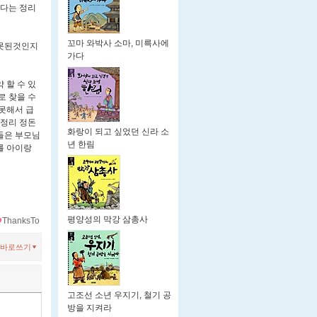
라다는 정리
꼬마 와박사 소마, 미륵사에
 못된것인지
가다
 할 수 있
로 찾을 수
못해서 급
 정리 정돈
화랑이 되고 싶었던 신라 소
들은 부모님
년 한림
를 아이랑
평양성의 막강 삼총사
ThanksTo
바로쓰기
고조선 소년 우지기, 철기 공
방을 지켜라