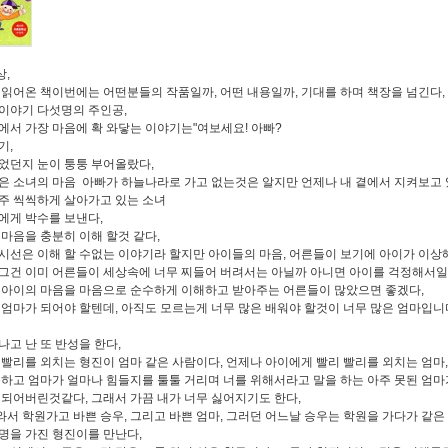
,
 읽어온 책이번에는 어떤분들의 작품일까, 어떤 내용일까, 기대를 하며 책장을 넘긴다,
이야기 다섯명의 주인공,
에서 가장 마음에 확 와닿는 이야기는"여보세요! 아빠?
기,
었던지 눈이 퉁퉁 부어올랐다,
은 소녀의 마음 아빠가 하늘나라로 가고 없는것은 알지만 언제나 내 곁에서 지켜보고 
주 씩씩하게 살아가고 있는 소녀
에게 박수를 보낸다,
 마음을 충분히 이해 할것 같다,
시선은 이해 할 수없는 이야기라 할지만 아이들의 마음, 어른들이 보기에 아이가 이상
그건 이미 어른들이 세상속에 너무 찌들어 버려서는 아닐까 아니면 아이를 걱정해서
 아이의 마음을 마음으로 순수하게 이해하고 받아주는 어른들이 많았으면 좋겠다,
 엄마가 되어야 할텐데, 아직도 모르는게 너무 많은 배워야 할것이 너무 많은 엄마입니
나고 난 또 반성을 한다,
 빨리를 외치는 형진이 엄마 같은 사람이다, 언제나 아이에게 빨리 빨리를 외치는 엄마,
못하고 엄마가 얼마나 힘들지를 툴툴 거리며 너를 위해서라고 말을 하는 아주 못된 엄마
 되어버린것같다, 그래서 가끔 내가 너무 싫어지기도 한다,
서 학원가고 바쁜 승우, 그리고 바쁜 엄마, 그러던 어느날 승우는 학원을 가다가 같은 
명을 가진 형진이를 만난다,