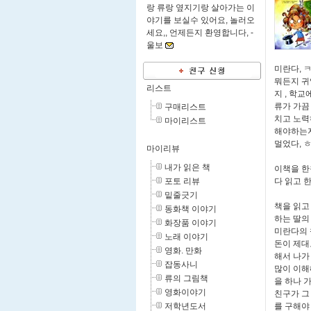
랑 류랑 옆지기랑 살아가는 이
야기를 보실수 있어요, 놀러오
세요,, 언제든지 환영합니다, -
울보
미란다, 
뭐든지 귀
리스트
지 , 학
류가 가끔
구매리스트
치고 노력
마이리스트
해야하는지
멀었다, 
마이리뷰
내가 읽은 책
이책을 한
포토 리뷰
다 읽고 
밑줄긋기
책을 읽고
동화책 이야기
하는 딸의
화장품 이야기
미란다의 
노래 이야기
돈이 제대
영화. 만화
해서 나가
잡동사니
많이 이해
류의 그림책
을 하나 
영화이야기
친구가 그
저학년도서
를 구해야