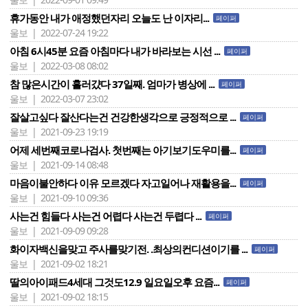
휴가동안 내가 애정했던자리 오늘도 난 이자리...
페이퍼
울보 | 2022-07-24 19:22
아침 6시45분 요즘 아침마다 내가 바라보는 시선 ...
페이퍼
울보 | 2022-03-08 08:02
참 많은시간이 흘러걌다 37일째. 엄마가 병상에 ...
페이퍼
울보 | 2022-03-07 23:02
잘살고싶다 잘산다는건 건강한생각으로 긍정적으로 ...
페이퍼
울보 | 2021-09-23 19:19
어제 세번째코로나검사. 첫번째는 아기보기도우미를...
페이퍼
울보 | 2021-09-14 08:48
마음이불안하다 이유 모르겠다 자고일어나 재활용을...
페이퍼
울보 | 2021-09-10 09:36
사는건 힘들다 사는건 어렵다 사는건 두렵다 ...
페이퍼
울보 | 2021-09-09 09:28
화이자백신을맞고 주사를맞기전. .최상의컨디션이기를 ...
페이퍼
울보 | 2021-09-02 18:21
딸의아이패드4세대 그것도12.9 일요일오후 요즘...
페이퍼
울보 | 2021-09-02 18:15