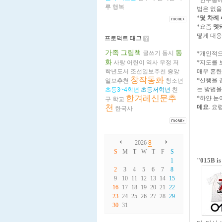
루
행복
법은 없을
*
몇 차례
*요즘
멧
떻게 대응
프로덕트 태그
가족
그림책
동
글쓰기
동시
*개인적
화
*지도를
사랑
어린이
역사
우정
저
매우 혼
학년도서
조선일보추천
중앙
창작동화
*산행을 
일보추천
청소년
는 방법을
초등3~4학년
초등저학년
친
한겨레신문추
*하얀 눈
구
학교
천
데요
. 요
한국사
2026
8
S
M
T
W
T
F
S
"015B 
1
2
3
4
5
6
7
8
9
10
11
12
13
14
15
16
17
18
19
20
21
22
23
24
25
26
27
28
29
30
31