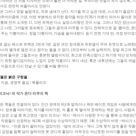
 시작하는 건 처음 시작하는 것보다 훨씬 더 어려운 일. 무의미한 덧칠이 되지 않도록, 
서도 완전히 뒤돌아서도 안된다.
은 그러나 정말 놀랍게도, 프로 냄새가 난다. 자기들 하고 싶은 대로, 스스로가 즐겁지
마추어리즘에 기댄, 어떤 부분에선 유치한 음악을 하던 015B가 어른이 되어서 돌아온 것이다
y를 통해 먼저 소개된 11, 12번 트랙은 다소 실망스러웠던 것이 사실. 그러나 약간 장난스
고 나면, 그야말로 원숙해진 그들의 음악과 마주할 수 있다. 전체적으로 잘 뽑아진, 완
 주는 기쁨이라니. 정말 다행이야, 가슴을 쓸어내렸다. 듣기 전엔 기대 반, 걱정 반이었
 꼽는 베스트 트랙은 2번과 5번. 같은 과인 정석원과 유희열이 무려 듀엣으로 노래한(!
가사와 별개로 옅은 미소 없이는 들을 수 없다. (외모부터 노래 실력까지, 정말 최고의 짝!
만에 돌아온 그들로서는 충분한 앨범이지만, 최고로 만족스럽다고 하기엔 약간 모자란
기 위한 발디딤이라는 느낌이 강한 작품이다. 부디 내년, 혹은 내후년에는 그들의 여덟
 마음으로 다시 만날 수 있기를 바랄 뿐이다.
월은 붉은 구렁을
 지음, 권영주 옮김 / 북폴리오
의 피크닉>의 작가 온다 리쿠의 책
든 책들은 연결되어 있다. 인간 관계의 6단계 법칙이나 케빈 베이컨 게임은 사람에게
다. 장르를 따라가든, 작가를 따라가든, 저 홀로 뚝 떨어져 존재하는 책은 없다, 사람
에 읽은 소설 중 최고였던 <밤의 피크닉> 역시 <박사가 사랑한 수식>을 통해 소개받은(?
 직원들이 선정하는 제2회 서점대상 수상작이었기 때문. 1회 수상작이 바로 <박사가 
 <박사...>만큼 많이 팔리지는 않았지만, <밤의 피크닉 > 역시 그에 못지 않게 좋은 작품
적 감정을 듬뿍 담아 말하자면 못 견디게 좋았다. 아무것도 아닌듯한 이야기를 정말 멋