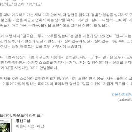
사랑해요! 안녕히! 사랑해요!
 떠나 아그라로 가는 새벽 기차 안에서, 저 장면을 읽었다. 평범한 일상을 살다가도 
불안한 마음을 머금고 멈춰서 하는 생각들 '혹시... 어쩌면... 설마... 다행히...고마워'. 
람들의 아픈 마음, 두려움, 불안을 보편적으로 그려낸 장면이 또 있을까.
분에 여행 내내 "결국은 모두가, 모두를 잃는다"는 말을 마음에 담고 있었다. "안부"라는 
신의 안부, 나의 안전과 당신의 안전, 나의 살아있음과 당신의 살아있음. 머릿 속에 그
주치는 풍경, 떠오르는 얼굴 모두 사무치게 소중했다.
내 이름과 당신의 이름이 구급차 지붕에서 번쩍일테지만... 그러니, 결국은 모두가, 모
 안타까워하면서, 성의껏 스스로를 지켜내는 거다. "저는 잘 있어요" 라는 신호를 부
가 '나'를 지킨다면, '너'도 안녕할테니.
임새를 갖춘 소설이라 말하긴 어렵지만, '엄청나게' 보편적인 감정들 - 사랑 , 불안, 상
을 수 없이' 가깝게 말하는 책이다. 이 책이라면 당신을 '믿을 수 없이' 가깝게 위로할 수 
인문사회담당
(realsea@a
트라이, 아웃도어 라이프!"
등산교실
이용대 지음 / 해냄