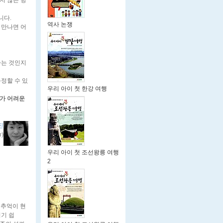
니다.
역사 논쟁
 만나면 어
하는 것인지
정할 수 있
우리 아이 첫 한강 여행
가 어려운
진
r)
우리 아이 첫 조선왕릉 여행
2
. 추억이 현
리기 쉽