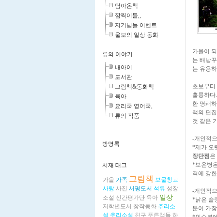
담아온책
깜찍이들,,
지기님들 이벤트
울보의 일상 동화
가을이 되
류의 이야기
는 배낭꾸
내아이
는 유용하
도서관
초보부터 
그림책&동화책
훌륭하다.
육아
한 명쾌하
요리쿡 영어쿡,
책의 편집
류의 작품
것 같은 
-개인적으
방명록
*제가 오
장단점
은
*보온병은
서재 태그
격에 강한
그림책
가을
가족
보물창고
사랑
사진
서평도서
석류
성장
-개인적
일상
소설
신간평가단
육아
*낡은 슬
저학년도서
창작동화
추리소
분이 가장
설
추리소설
친구
푸른책들
하
*인수봉에