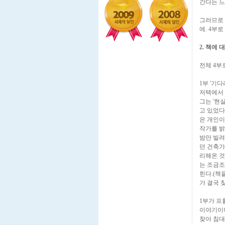
간다는 느
그러므로 
에. 4부
2. 책에
전체 4부
1부 '기
저택에서 
그는 '현
고 있었다
은 개인이
작가를 밝
밤만 빌려
던 건축가
리해온 것
는 조금조
힌다.(책
가 결국 
1부가 프
이야기이다
찾아 침대