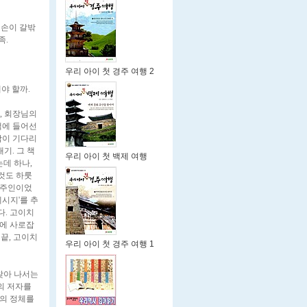
 손이 갈밖
족.
우리 아이 첫 경주 여행 2
야 할까.
, 회장님의
택에 들어선
람이 기다리
기. 그 책
우리 아이 첫 백제 여행
는데 하나,
그것도 하룻
래 주인이었
메시지'를 추
다. 고이치
각에 사로잡
 끝, 고이치
우리 아이 첫 경주 여행 1
찾아 나서는
의 저자를
자의 정체를