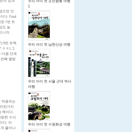
기존의 성과
우리 아이 첫 조선왕릉 여행
1
 않으먼 안
. Final
러운 1번 트
성도 높
으니까.
) 8번 트랙
우리 아이 첫 남한산성 여행
 ㅎㅎ) 그
-다음 단계
 번째 앨범
우리 아이 첫 서울 근대 역사
여행
만 적용되는
과 마찬가지
) 책이다.
사랑한 수식
이다. 아
우리 아이 첫 수원화성 여행
지게 풀어나