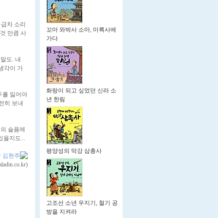
구급차 소리
꼬마 와박사 소마, 미륵사에
이것 만큼 사
가다
말도. 내
 생각이 가
화랑이 되고 싶었던 신라 소
두를 잃어야
년 한림
지런히 보내
실의 슬픔에
있을지도...
평양성의 막강 삼총사
 김현주
ladin.co.kr)
고조선 소년 우지기, 철기 공
방을 지켜라