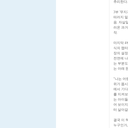
추리한다.
3부 '무
떠러지 밑
음. 자살
러온 과거
작.
마지막 4
식의 챕터
장의 설정
전면에 나
는 부분도
는 아래 
"나는 어
위가 몹시
에서 기다
를 지켜보
는 아이들
어 보이지
터 살아갈
결국 이 
누구인가,