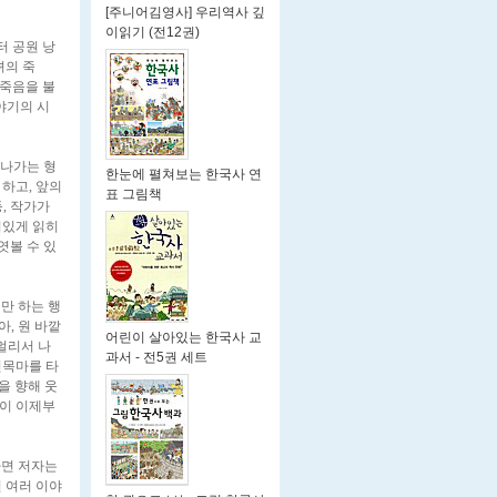
[주니어김영사] 우리역사 깊
이읽기 (전12권)
터 공원 낭
녀의 죽
 죽음을 불
야기의 시
어나가는 형
한눈에 펼쳐보는 한국사 연
하고, 앞의
표 그림책
, 작가가
미있게 읽히
엿볼 수 있
만 하는 행
, 원 바깥
어린이 살아있는 한국사 교
멀리서 나
과서 - 전5권 세트
전목마를 타
을 향해 웃
것이 이제부
다면 저자는
 여러 이야