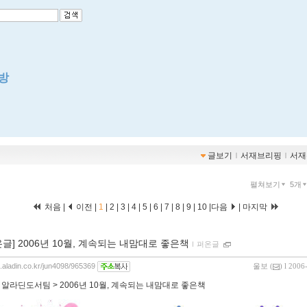
방
글보기
ｌ
서재브리핑
ｌ
서재
펼쳐보기
5개
처음 |
이전 |
1
|
2
|
3
|
4
|
5
|
6
|
7
|
8
|
9
|
10
|
다음
|
마지막
온글] 2006년 10월, 계속되는 내맘대로 좋은책
ｌ
퍼온글
g.aladin.co.kr/jun4098/965369
울보
(
) l 2006
:
알라딘도서팀 > 2006년 10월, 계속되는 내맘대로 좋은책