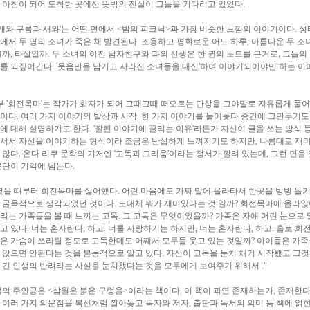
 아침이 되어 도착한 곳에선 뜻밖의 진실이 그들을 기다리고 있었다.
지개와 구름과 새와'는 어떤 면에서 <밤의 피크닉>과 가장 비슷한 느낌의 이야기이다. 성
에서 두 명의 소녀가 죽은 채 발견된다. 조용하고 평화로운 어느 하루, 아름다운 두 소
일까, 타살일까. 두 소녀의 이전 남자친구와 과외 선생은 한 권의 노트를 근거로, 그들의
를 되짚어간다. '웃음만을 남기고 사라진 소녀들을 대신'하여 이야기되어야만 하는 이
부 '회전목마'는 작가가 화자가 되어 그때그때 떠오르는 단상을 그야말로 자유롭게 풀
이다. 여러 가지 이야기의 발상과 시작. 한 가지 이야기를 늘어놓다 중간에 그만두기도 
에 대해 설명하기도 한다. '잘된 이야기에 끌리는 이유'라든가 자신이 글을 쓰는 방식 등
서서 자신을 이야기하는 형식이라 조금은 난삽하게 느껴지기도 하지만, 나름대로 재
 많다. 온다 리쿠 문학의 기저엔 '고독과 그리움'이라는 정서가 깔려 있는데, 그런 면을 
문단이 기억에 남는다.
렸을 때부터 회전목마를 싫어했다. 어린 마음에도 가짜 말에 올라타서 한곳을 빙빙 돌기
 굴욕적으로 생각되었던 것이다. 도대체 뭐가 재미있다는 것 일까? 회전목마에 올라앉아
리는 가족들을 볼 때 느끼는 고독. 그 고독은 무엇이었을까? 가족은 자애 어린 눈으로 
고 있다. 너는 혼자란다, 하고. 너를 사랑하기는 하지만, 너는 혼자란다, 하고. 홀로 회
은 가슴이 쓰라릴 정도로 고독한데도 어째서 모두들 웃고 있는 것일까? 아이들은 가족
 않으면 안된다는 것을 본능적으로 알고 있다. 자신이 고독을 눈치 채기 시작했고 그
 긴 인생의 반려라는 사실을 눈치챘다는 것을 모두에게 보여주기 위해서 ."
책의 주인공은 <삼월은 붉은 구렁을>이라는 책이다. 이 책이 과연 존재하는가, 존재한
 여러 가지 의문점을 복선처럼 깔아놓고 독자와 저자, 출판과 독서의 의미 등 책에 얽힌