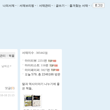
나의서재
ｌ
서재브리핑
ｌ
서재관리
ｌ
글쓰기
ｌ
즐겨찾는 서재
ｌ
서재지수
: 305442점
관리
ｌ
북플
마이리뷰:
편
2251
마이리스트:
편
116
날짜순
마이페이퍼:
편
5927
오늘 579, 총 2246186 방문
딸과 역사이야기 나누기에 좋
댓글(
0
)
은 책들,
-10-10 21:13