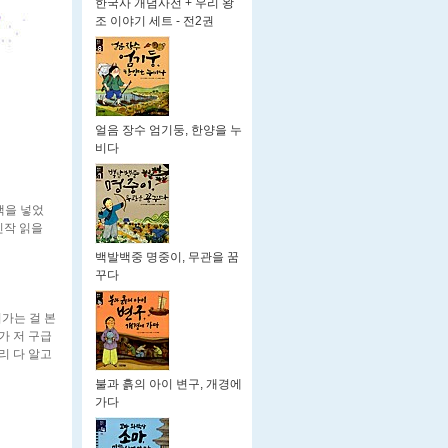
한국사 개념사전 + 우리 왕
조 이야기 세트 - 전2권
얼음 장수 엄기둥, 한양을 누
비다
책을 넣었
진작 읽을
백발백중 명중이, 무관을 꿈
꾸다
려가는 걸 본
가 저 구급
리 다 알고
불과 흙의 아이 변구, 개경에
가다