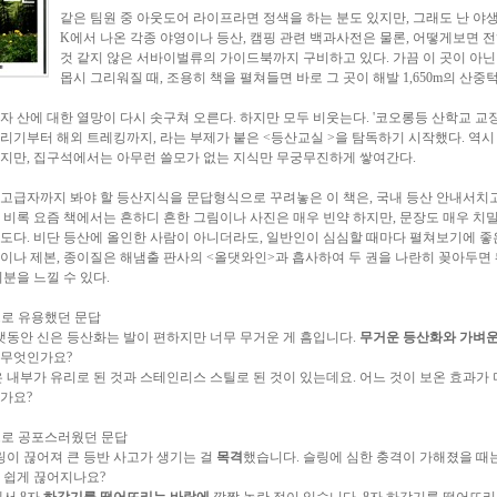
같은 팀원 중 아웃도어 라이프라면 정색을 하는 분도 있지만, 그래도 난 야생
K에서 나온 각종 야영이나 등산, 캠핑 관련 백과사전은 물론, 어떻게보면 
것 같지 않은 서바이벌류의 가이드북까지 구비하고 있다. 가끔 이 곳이 아닌
몹시 그리워질 때, 조용히 책을 펼쳐들면 바로 그 곳이 해발 1,650m의 산중
자 산에 대한 열망이 다시 솟구쳐 오른다. 하지만 모두 비웃는다. '코오롱등 산학교 교
리기부터 해외 트레킹까지, 라는 부제가 붙은 <등산교실 >을 탐독하기 시작했다. 역
지만, 집구석에서는 아무런 쓸모가 없는 지식만 무궁무진하게 쌓여간다.
고급자까지 봐야 할 등산지식을 문답형식으로 꾸려놓은 이 책은, 국내 등산 안내서치
 비록 요즘 책에서는 흔하디 흔한 그림이나 사진은 매우 빈약 하지만, 문장도 매우 치밀
도다. 비단 등산에 올인한 사람이 아니더라도, 일반인이 심심할 때마다 펼쳐보기에 좋
이나 제본, 종이질은 해냄출 판사의 <올댓와인>과 흡사하여 두 권을 나란히 꽂아두면
기분을 느낄 수 있다.
로 유용했던 문답
랫동안 신은 등산화는 발이 편하지만 너무 무거운 게 흠입니다.
무거운 등산화와 가벼
 무엇인가요?
 내부가 유리로 된 것과 스테인리스 스틸로 된 것이 있는데요. 어느 것이 보온 효과가 
가요?
으로 공포스러웠던 문답
링이 끊어져 큰 등반 사고가 생기는 걸
목격
했습니다. 슬링에 심한 충격이 가해졌을 때는
 쉽게 끊어지나요?
서 8자
하강기를 떨어뜨리는 바람에
깜짝 놀란 적이 있습니다. 8자 하강기를 떨어뜨리