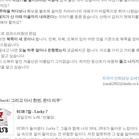
까요?
 추락을 하다보니
확보용 볼트에 걸어둔 카라비너의 개폐구가 바깥쪽으로 튀어 나왔습
돼지가 산 아래 마을까지 내려온다
는 이야기를 종종 듣습니다. 산에서 갑자기 멧돼지를
해야 할까요?
으로 경외스러웠던 문답
 보면
북쪽이 세 곳이나
됩니다. 진북, 자북, 도북이 있어 어떤 것을 기준으로 북쪽을 정
란스럽습니다.
끝내고 나면
오늘 하루 얼마나 운행했는지
궁금해지곤 합니다. 지도를 가지고 거리를 측
 알고 싶습니다.
이 소복히 쌓인 겨울산은 아름답기 그지없습니다. 하지만 등산로가 파묻혀
뚫고 나가기
령을 알고 싶습니다.
외국어.만화담당 김세
(sarah2002@aladin.co.k
is back! 그리고 다시 한번, 온다 리쿠"
015B 7집 - Lucky 7
공일오비 노래 / 만월당
015B가 돌아왔다. Lucky 7. 그들과 함께 나의 10대, 20대가 돌아온 느낌이다
실 속으로 걸어 들어오는 건 위험한 일이다. 자칫 잘못하면 그 빛을 잃어버