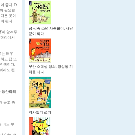
이 좋다. D
전혀 필요할
 다른 곳이
턱이 된다.
곰 씨족 소년 사슴뿔이, 사냥
장'이 알려주
꾼이 되다
시 현장에서
고는 매우
하고 답 또
은 책이다.
부산 소학생 영희, 경성행 기
 뭐라도 된
차를 타다
운 등산화의
더 높고 충
역사일기 쓰기
 어느 부
지 않는 방