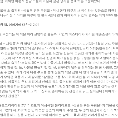
낌. 어쩌면 이런게 정말 소설이 아닐까 싶은 생각을 품게 하는 소품이었다.
올해 초 출간된 <삼월은 붉은 구렁을> 역시 온다 리쿠의 새 책이라는 것만으로 당연히
로 나누어진 이야기를 하루에 한 편씩 4일에 걸쳐 아껴가며 읽었다. 결과는 거의 100% 만
 대한 책, 이야기에 대한 이야기
로 구성되는 이 책을 뭐라 설명하면 좋을까. 약간의 미스터리가 가미된 대중소설이라 해
다리는 사람들'은 한 평범한 회사원이 겪는 며칠간의 이야기다. 고이치는 3월의 어느 주말
열리는 '봄의 다과회'에 초대받는다. 어째서 자신이 선택되었는지 어리둥절해하며 저
실과 조금은 어긋난 공간에 들어선 듯한 느낌'을 받는다. 그곳엔 내기를 좋아하는 네 사
. 곳곳이 책으로 가득찬 저택에서 '한권의 책'-<삼월은 붉은 구렁을>을 두고 벌어지는 내
 자비로 출판한 소설로 200부 밖에 만들어지지 않았다고. 배포시 몇 가지 조건이 있었
히지 않을 것, 둘, 사본을 만들지 말 것, 셋, 친구에게 빌려줄 경우에는 단 한 사람뿐, 
줄 수 있다. 과거 각자 다른 루트를 통해 전설의 책을 접한 네 명의 인물은 저택의 원
가 수많은 책들 사이에 숨겨둔 <삼월은...>을 찾기 위해 매년 봄 이 저택에 모여 '다잉 
이다. 이틀간의 추리 과정에서 신비의 책의 줄거리와 배경에 대한 여러 이야기가 오간
금씩 언급되는 전설의 책 이야기를 들으며, 당장에라도 그 책을 찾아 읽고 싶다는 생
을 읽는 독자 역시 흡사 그 책이 진짜로 존재하는 듯 진심으로 읽고 싶어진다.) 이야기의
찾아낸 진실은?
롤로그격이라면 2부 '이즈모의 야상곡'은 본격적으로 <삼월은 붉은 구렁을>의 기원을 
. <밤의 피크닉>처럼 단 하룻밤 동안의 이야기. 주말 밤, 두 명의 편집자가 신비의 책
열차를 타고 길을 나선다. 다카코와 아카네는 밤새 그 책에 대한 이야기를 나누고 저