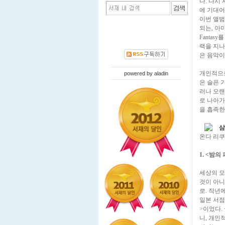
다. 다시
에 기대어
이번 앨범
되는, 아
Fantas
랙을 지나
은 음악이
개인적으로
powered by
aladin
은 슬픈 
러나 오랜
로 나아가
을 흡족한
삼
온다 리쿠
1. <밤
세상의 모
것이 아니
로. 작년
일본 서점
>이었다.
니, 개인