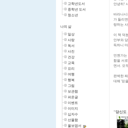
고학년도서
안녕히! 
중학년 도서
바라나시를
청소년
가 들리면 
랑하는 사
나의 삶
일상
이 책 덕
안부와 당
사랑
득하니 마
독서
사진
언젠가는 
건강
함을 서로
교육
면서. 모두
요리
여행
완벽한 짜
행복
대해 '믿
그림
보관함
퍼온글
이벤트
이미지
"당신도 
십자수
선물함
울보엽서