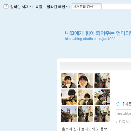
알라딘 서재
ｌ
북플
ｌ
알라딘 메인
ｌ
서재통합 검색
내딸에게 힘이 되어주는 엄마의
https://blog.aladin.co.kr/jun4098
[퍼
https://blo
전출처 
울보네 집에 놀러오세요, 울보