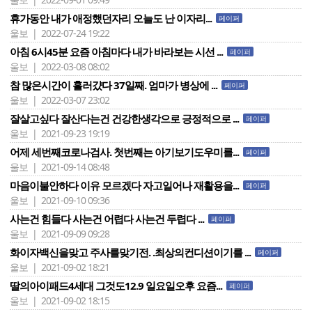
휴가동안 내가 애정했던자리 오늘도 난 이자리...
페이퍼
울보 | 2022-07-24 19:22
아침 6시45분 요즘 아침마다 내가 바라보는 시선 ...
페이퍼
울보 | 2022-03-08 08:02
참 많은시간이 흘러걌다 37일째. 엄마가 병상에 ...
페이퍼
울보 | 2022-03-07 23:02
잘살고싶다 잘산다는건 건강한생각으로 긍정적으로 ...
페이퍼
울보 | 2021-09-23 19:19
어제 세번째코로나검사. 첫번째는 아기보기도우미를...
페이퍼
울보 | 2021-09-14 08:48
마음이불안하다 이유 모르겠다 자고일어나 재활용을...
페이퍼
울보 | 2021-09-10 09:36
사는건 힘들다 사는건 어렵다 사는건 두렵다 ...
페이퍼
울보 | 2021-09-09 09:28
화이자백신을맞고 주사를맞기전. .최상의컨디션이기를 ...
페이퍼
울보 | 2021-09-02 18:21
딸의아이패드4세대 그것도12.9 일요일오후 요즘...
페이퍼
울보 | 2021-09-02 18:15