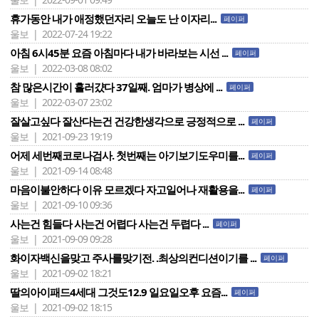
휴가동안 내가 애정했던자리 오늘도 난 이자리...
페이퍼
울보 | 2022-07-24 19:22
아침 6시45분 요즘 아침마다 내가 바라보는 시선 ...
페이퍼
울보 | 2022-03-08 08:02
참 많은시간이 흘러걌다 37일째. 엄마가 병상에 ...
페이퍼
울보 | 2022-03-07 23:02
잘살고싶다 잘산다는건 건강한생각으로 긍정적으로 ...
페이퍼
울보 | 2021-09-23 19:19
어제 세번째코로나검사. 첫번째는 아기보기도우미를...
페이퍼
울보 | 2021-09-14 08:48
마음이불안하다 이유 모르겠다 자고일어나 재활용을...
페이퍼
울보 | 2021-09-10 09:36
사는건 힘들다 사는건 어렵다 사는건 두렵다 ...
페이퍼
울보 | 2021-09-09 09:28
화이자백신을맞고 주사를맞기전. .최상의컨디션이기를 ...
페이퍼
울보 | 2021-09-02 18:21
딸의아이패드4세대 그것도12.9 일요일오후 요즘...
페이퍼
울보 | 2021-09-02 18:15