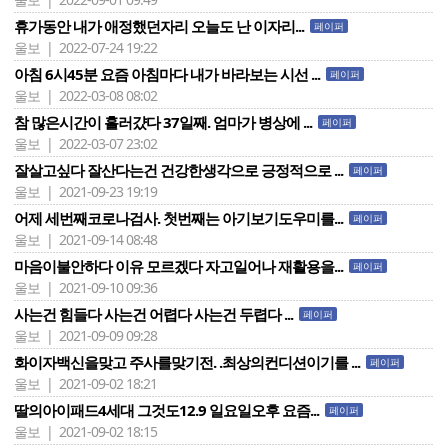
휴가동안 내가 애정했던자리 오늘도 난 이자리...
페이퍼
울보 | 2022-07-24 19:22
아침 6시45분 요즘 아침마다 내가 바라보는 시선 ...
페이퍼
울보 | 2022-03-08 08:02
참 많은시간이 흘러걌다 37일째. 엄마가 병상에 ...
페이퍼
울보 | 2022-03-07 23:02
잘살고싶다 잘산다는건 건강한생각으로 긍정적으로 ...
페이퍼
울보 | 2021-09-23 19:19
어제 세번째코로나검사. 첫번째는 아기보기도우미를...
페이퍼
울보 | 2021-09-14 08:48
마음이불안하다 이유 모르겠다 자고일어나 재활용을...
페이퍼
울보 | 2021-09-10 09:36
사는건 힘들다 사는건 어렵다 사는건 두렵다 ...
페이퍼
울보 | 2021-09-09 09:28
화이자백신을맞고 주사를맞기전. .최상의컨디션이기를 ...
페이퍼
울보 | 2021-09-02 18:21
딸의아이패드4세대 그것도12.9 일요일오후 요즘...
페이퍼
울보 | 2021-09-02 18:15