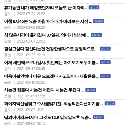
휴가동안 내가 애정했던자리 오늘도 난 이자리...
페이퍼
울보 | 2022-07-24 19:22
아침 6시45분 요즘 아침마다 내가 바라보는 시선 ...
페이퍼
울보 | 2022-03-08 08:02
참 많은시간이 흘러걌다 37일째. 엄마가 병상에 ...
페이퍼
울보 | 2022-03-07 23:02
잘살고싶다 잘산다는건 건강한생각으로 긍정적으로 ...
페이퍼
울보 | 2021-09-23 19:19
어제 세번째코로나검사. 첫번째는 아기보기도우미를...
페이퍼
울보 | 2021-09-14 08:48
마음이불안하다 이유 모르겠다 자고일어나 재활용을...
페이퍼
울보 | 2021-09-10 09:36
사는건 힘들다 사는건 어렵다 사는건 두렵다 ...
페이퍼
울보 | 2021-09-09 09:28
화이자백신을맞고 주사를맞기전. .최상의컨디션이기를 ...
페이퍼
울보 | 2021-09-02 18:21
딸의아이패드4세대 그것도12.9 일요일오후 요즘...
페이퍼
울보 | 2021-09-02 18:15