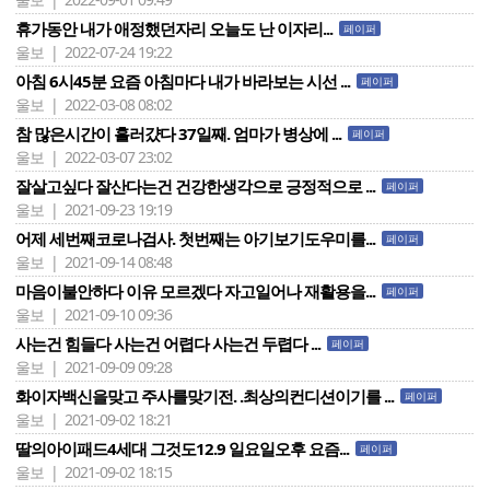
휴가동안 내가 애정했던자리 오늘도 난 이자리...
페이퍼
울보 | 2022-07-24 19:22
아침 6시45분 요즘 아침마다 내가 바라보는 시선 ...
페이퍼
울보 | 2022-03-08 08:02
참 많은시간이 흘러걌다 37일째. 엄마가 병상에 ...
페이퍼
울보 | 2022-03-07 23:02
잘살고싶다 잘산다는건 건강한생각으로 긍정적으로 ...
페이퍼
울보 | 2021-09-23 19:19
어제 세번째코로나검사. 첫번째는 아기보기도우미를...
페이퍼
울보 | 2021-09-14 08:48
마음이불안하다 이유 모르겠다 자고일어나 재활용을...
페이퍼
울보 | 2021-09-10 09:36
사는건 힘들다 사는건 어렵다 사는건 두렵다 ...
페이퍼
울보 | 2021-09-09 09:28
화이자백신을맞고 주사를맞기전. .최상의컨디션이기를 ...
페이퍼
울보 | 2021-09-02 18:21
딸의아이패드4세대 그것도12.9 일요일오후 요즘...
페이퍼
울보 | 2021-09-02 18:15