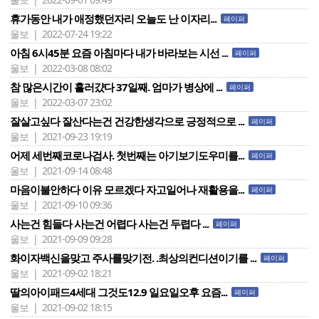
휴가동안 내가 애정했던자리 오늘도 난 이자리...
페이퍼
울보 | 2022-07-24 19:22
아침 6시45분 요즘 아침마다 내가 바라보는 시선 ...
페이퍼
울보 | 2022-03-08 08:02
참 많은시간이 흘러걌다 37일째. 엄마가 병상에 ...
페이퍼
울보 | 2022-03-07 23:02
잘살고싶다 잘산다는건 건강한생각으로 긍정적으로 ...
페이퍼
울보 | 2021-09-23 19:19
어제 세번째코로나검사. 첫번째는 아기보기도우미를...
페이퍼
울보 | 2021-09-14 08:48
마음이불안하다 이유 모르겠다 자고일어나 재활용을...
페이퍼
울보 | 2021-09-10 09:36
사는건 힘들다 사는건 어렵다 사는건 두렵다 ...
페이퍼
울보 | 2021-09-09 09:28
화이자백신을맞고 주사를맞기전. .최상의컨디션이기를 ...
페이퍼
울보 | 2021-09-02 18:21
딸의아이패드4세대 그것도12.9 일요일오후 요즘...
페이퍼
울보 | 2021-09-02 18:15