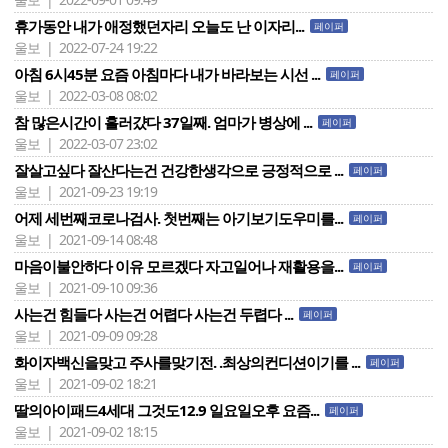
휴가동안 내가 애정했던자리 오늘도 난 이자리...
페이퍼
울보 | 2022-07-24 19:22
아침 6시45분 요즘 아침마다 내가 바라보는 시선 ...
페이퍼
울보 | 2022-03-08 08:02
참 많은시간이 흘러걌다 37일째. 엄마가 병상에 ...
페이퍼
울보 | 2022-03-07 23:02
잘살고싶다 잘산다는건 건강한생각으로 긍정적으로 ...
페이퍼
울보 | 2021-09-23 19:19
어제 세번째코로나검사. 첫번째는 아기보기도우미를...
페이퍼
울보 | 2021-09-14 08:48
마음이불안하다 이유 모르겠다 자고일어나 재활용을...
페이퍼
울보 | 2021-09-10 09:36
사는건 힘들다 사는건 어렵다 사는건 두렵다 ...
페이퍼
울보 | 2021-09-09 09:28
화이자백신을맞고 주사를맞기전. .최상의컨디션이기를 ...
페이퍼
울보 | 2021-09-02 18:21
딸의아이패드4세대 그것도12.9 일요일오후 요즘...
페이퍼
울보 | 2021-09-02 18:15