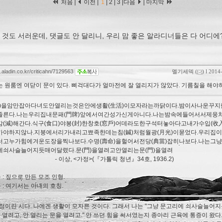
처음 |
이전 |
1
|
2
|
3
|
다음
|
마지막
 것도 서러운데, 댓글도 안 달리니, 우리 맘 좋은 알라디너들은 다 어디에
g.aladin.co.kr/criticahn/7129563
멜기세덱
(
) l 2014
사는 원룸엔 여닫이 문이 있다. 삐걱대다가 얼마전에 잘 열리지가 않았다. 기름칠을 해야
門)을암만잡아다녀도안열리는것은안에생활(生活)이모자라는까닭이다.밤이사나운꾸지
졸른다.나는우리집내문패(門牌)앞에서여간성가신게아니다.나는밤속에들어서서제웅
감(減)해간다.식구(食口)야봉(封)한창호(窓戶)어데라도한구석터놓아다고내가수입(收
가야하지않나.지붕에서리가내리고뾰족한데는침(鍼)처럼월광(月光)이묻었다.우리집
러고누가힘에겨운도장을찍나보다.수명(壽命)을헐어서전당(典當)잡히나보다.나는그냥
에쇠사슬늘어지듯매어달렸다.문(門)을열려고안열리는문(門)을열려
 - 이상, <가정>(『가톨릭 청년』34호, 1936.2)
웅 : 짚으로 만든 모조 인형.
구 : 여기서는 아내의 호칭.
정이란 시다. 나에겐 생활이 모자른 것이다. 그래서 나는 "그냥 문고리에 쇠사슬늘어
을 열려고, 안 열리는 문을 열려고." 안 쓰던 힘을 써서였는지 종아리 근육에 통증이 왔다