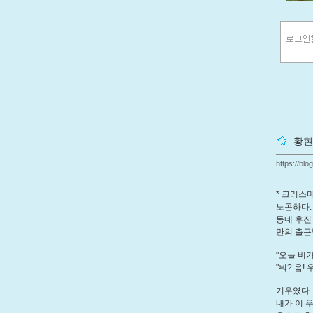
황현
https://blo
* 크리스
노곤하다.
동네 후진
만의 출근
"오늘 비가
"뭐? 음!
기우였다.
내가 이 