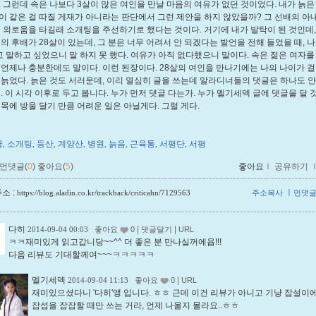
. 그런데 속은 나보다 3살이 많은 여인을 만날 마음의 여유가 없던 것이었다. 내가 늙은
이 같은 걸 따질 게재가 아니라는 판단에서 그런 제안을 하지 않았을까? 그 선배의 아
쩍 외로움을 타길래 소개팅을 주선하기로 했다는 것이다. 거기에 내가 발탁이 된 것인데,
내의 후배가 28살이 있는데, 그 분은 너무 어려서 안 되겠다는 발언을 전해 들었을 때, 나
고 말하고 싶었으니 말 하지 못 했다. 여유가 아직 없다했으니 말이다. 속은 젊은 여자를
 언제나 충분한데도 말이다. 이런 된장이다. 28살의 여인을 만나기에는 나의 나이가 
 늙었다. 늙은 것도 서러운데, 이리 열심히 글을 쓰는데 알라디너들의 댓글은 하나도 안
해. 이 시각 이후로 두고 봅니다. 누가 먼저 댓글 다는가. 누가 멜기세덱 글에 댓글을 달 
 목에 방울 달기 만큼 어려운 일은 아닐게다. 그럴 게다.
글
소개팅
등산
계양산
병원
늙음
근육통
서평단
서평
,
,
,
,
,
,
,
,
먼댓글(
0
)
좋아요(
5
)
좋아요
ｌ
공유하기
소 :
ㅣ
https://blog.aladin.co.kr/trackback/criticahn/7129563
주소복사
먼댓
다히
|
|
2014-09-04 00:03
좋아요
0
댓글달기
URL
ㅋㅋ재미있게 읽고갑니당~~^^ 더 좋은 분 만나실꺼에욥!!!
다음 리뷰도 기대할께여~~~ㅋㅋㅋㅋㅋ
멜기세덱
|
2014-09-04 11:13
좋아요
0
URL
재미있으셨다니 '다히'앵 입니다. ㅎㅎ 근데 이건 리뷰가 아니고 기냥 잡설이
잡섭을 잡잡할 때만 쓰는 거라, 언제 나올지 몰라요..ㅎㅎ