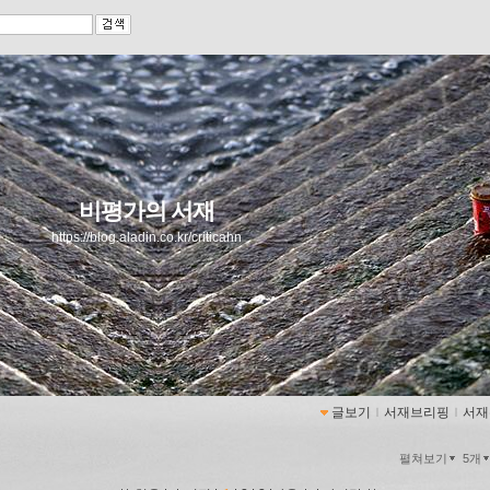
비평가의 서재
https://blog.aladin.co.kr/criticahn
글보기
ｌ
서재브리핑
ｌ
서재
펼쳐보기
5개