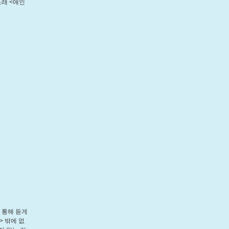
노래 <애인
 통해 듣게
> 밖에 없