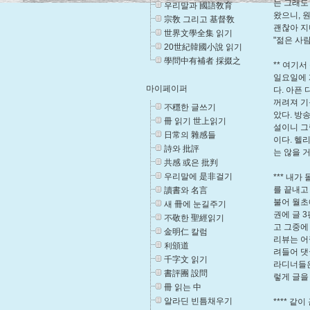
는 그래도
우리말과 國語敎育
왔으니, 
宗敎 그리고 基督敎
괜찮아 지
世界文學全集 읽기
"젊은 사람
20世紀韓國小說 읽기
學問中有補者 採掇之
** 여기
일요일에 
마이페이퍼
다. 아픈
꺼려져 기
不穩한 글쓰기
았다. 방
冊 읽기 世上읽기
설이니 그
日常의 雜感들
이다. 헬
詩와 批評
는 않을 
共感 或은 批判
우리말에 是非걸기
*** 내
를 끝내고
讀書와 名言
불어 월초
새 冊에 눈길주기
권에 글 
不敬한 聖經읽기
고 그중에
金明仁 칼럼
리뷰는 어
利頒道
려들어 댓
千字文 읽기
라디너들은
書評團 設問
렇게 글을
冊 읽는 中
알라딘 빈틈채우기
**** 