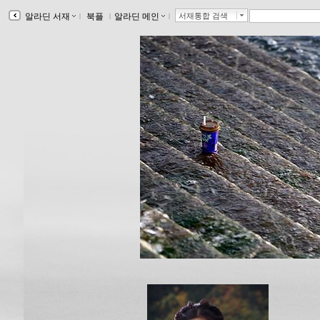
알라딘 서재
ｌ
북플
ｌ
알라딘 메인
ｌ
서재통합 검색