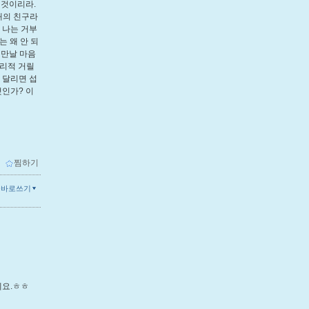
 것이리라.
내의 친구라
 나는 거부
는 왜 안 되
 만날 마음
걸리적 거릴
 달리면 섭
것인가? 이
ｌ
찜하기
글바로쓰기
에요.ㅎㅎ