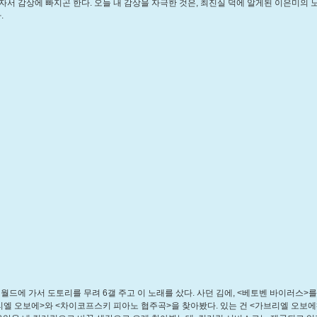
자서 감상에 빠지곤 한다. 오늘 내 감상을 자극한 것은, 최진실 덕에 알게된 이은미의 
.
이월드에 가서 도토리를 무려 6갤 주고 이 노래를 샀다. 사던 김에, <베토벤 바이러스>를
리엘 오보에>와 <차이코프스키 피아노 협주곡>을 찾아봤다. 있는 건 <가브리엘 오보에