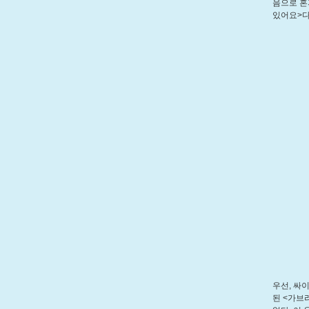
음으로 혼
있어요>다
우선, 싸
된 <가브