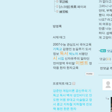
가 없다고
單語帳
그러니 나
[스크랩] 推薦 페이퍼
던데, 부
練習帳
했다. 아
나요? 라
의 여유는
방명록
만큼 나는
하다. 섭
서재 태그
게 고양이
2007수능
관심도서
국어교육
기독교
김명인
눈길주기
도서
댓
독서
정보
박노자
서평단
시
시집
신자유주의
알라딘
댓글(
11
)
이벤트
언어영역
우리말
정
약용
한자
한자교육
먼댓글 주
프로덕트 태그
강준만
게임이론
공산주의
기
독교
독서
백석
성인비디오
안
도현
어원
유대교
이슬람교
장
서
종교
지하철
지하철역
진보
책
평전
한문
한자