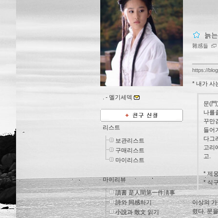
늙는
雜感들
https://blo
* 내가 
. -
멜기세덱
문(
나를
꾸만
리스트
들어
다그
보관리스트
고리
구매리스트
고.
마이리스트
* 제
마이리뷰
* 식
讀書 是人間第一件淸事
詩와 同感하기
이상의 가
렸다. 문
小說과 散文 읽기