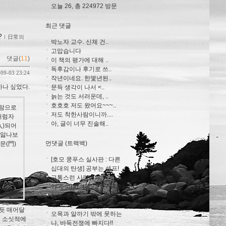
오늘 26, 총 224972 방문
최근 댓글
?
ｌ
日常의
박노자 교수. 신체 건..
고맙습니다
댓글(
11
)
이 책의 평가에 대해 ..
독후감이나 후기로 쓰..
-09-03 23:24
작년이네요. 한몇년된..
하나 싶었다.
문득 생각이 나서 <..
늙는 것도 서러운데, ..
호호호 저도 왔어요~~~..
람으로
저도 착한사람이니까....
처럼자
아, 글이 너무 진솔해..
入)되어
이앓나보
먼댓글 (트랙백)
문(門)
[호모 쿵푸스 실사판 : 다른
십대의 탄생] 공부는 셀프!
고통스런 사람에게 병 주고
약 주고(한겨레21 제744호)
리뷰, 추천할만한게 있냐
구...
지듯 매어달
오목과 알까기 밖에 못하는
. 소싯적에
나, 바둑전쟁에 빠지다!!