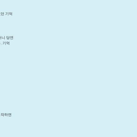
셨던 기억
거니 당연
. 기억
시작하면