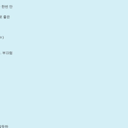
 한번 안
로 좋은
ㅎ)
. 부끄럼
할듯하