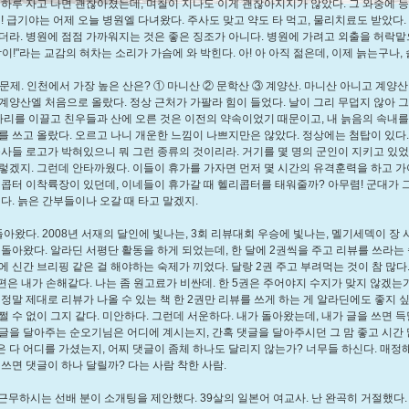
 하루 자고 나면 괜찮아졌는데, 며칠이 지나도 이게 괜찮아지지가 않았다. 그 와중에 
원! 급기야는 어제 오늘 병원엘 다녀왔다. 주사도 맞고 약도 타 먹고, 물리치료도 받았다
더라. 병원에 점점 가까워지는 것은 좋은 징조가 아니다. 병원에 가려고 외출을 허락맡
이!"라는 교감의 혀차는 소리가 가슴에 와 박힌다. 아! 아 아직 젊은데, 이제 늙는구나, 
서 문제. 인천에서 가장 높은 산은? ① 마니산 ② 문학산 ③ 계양산. 마니산 아니고 계양산
계양산엘 처음으로 올랐다. 정상 근처가 가팔라 힘이 들었다. 날이 그리 무덥지 않아 
 다리를 이끌고 친우들과 산에 오른 것은 이전의 약속이었기 때문이고, 내 늙음의 속내
를 쓰고 올랐다. 오르고 나니 개운한 느낌이 나쁘지만은 않았다. 정상에는 첨탑이 있다.
송사들 로고가 박혀있으니 뭐 그런 종류의 것이리라. 거기를 몇 명의 군인이 지키고 있었
렇겠지. 그런데 안타까웠다. 이들이 휴가를 가자면 먼저 몇 시간의 유격훈력을 하고 가
리콥터 이착륙장이 있던데, 이네들이 휴가갈 때 헬리콥터를 태워줄까? 아무렴! 군대가 
거다. 늙은 간부들이나 오갈 때 타고 말겠지.
가 돌아왔다. 2008년 서재의 달인에 빛나는, 3회 리뷰대회 우승에 빛나는, 멜기세덱이 장
 돌아왔다. 알라딘 서평단 활동을 하게 되었는데, 한 달에 2권씩을 주고 리뷰를 쓰라는
에 신간 브리핑 같은 걸 해야하는 숙제가 끼었다. 달랑 2권 주고 부려먹는 것이 참 많다. 
3편은 내가 손해같다. 나는 좀 원고료가 비싼데. 한 5권은 주어야지 수지가 맞지 않겠는가
 정말 제대로 리뷰가 나올 수 있는 책 한 2권만 리뷰를 쓰게 하는 게 알라딘에도 좋지 싶
쩔 수 없이 그지 같다. 미안하다. 그런데 서운하다. 내가 돌아왔는데, 내가 글을 쓰면 
글을 달아주는 순오기님은 어디에 계시는지, 간혹 댓글을 달아주시던 그 맘 좋고 시간 
 다 어디를 가셨는지, 어찌 댓글이 좀체 하나도 달리지 않는가? 너무들 하신다. 매정
 쓰면 댓글이 하나 달릴까? 다는 사람 착한 사람.
같이 근무하시는 선배 분이 소개팅을 제안했다. 39살의 일본어 여교사. 난 완곡히 거절했다.