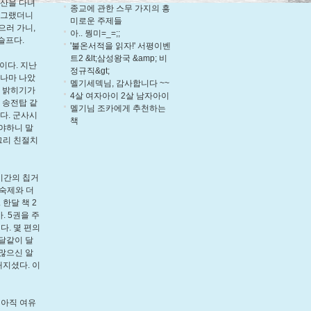
등산을 다녀
종교에 관한 스무 가지의 흥
. 그랬더니
미로운 주제들
으러 가니,
아.. 뭥미=_=;;
슬프다.
'불온서적을 읽자!' 서평이벤
트2 &lt;삼성왕국 &amp; 비
이다. 지난
정규직&gt;
그나마 나았
멜기세덱님, 감사합니다 ~~
를 밝히기가
4살 여자아이 2살 남자아이
 송전탑 같
멜기님 조카에게 추천하는
다. 군사시
책
야하니 말
그리 친절치
 시간의 칩거
 숙제와 더
한달 책 2
. 5권을 주
다. 몇 편의
득달같이 달
많으신 알
해지셨다. 이
 아직 여유