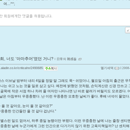
여....^^;
희, 너도 '아마추어'였던 거니?
ｌ
日常의 雜感들
g.aladin.co.kr/criticahn/2490685
멜기세덱
(
) l 2008
마스 이브날 밤부터 내리 4일을 정말 말 그래도 푹~ 쉬었더니, 월요일 아침의 출근은 무
 나는 쉬고 노는 것을 일로 삼고 싶다. 예전에 밝혔던 것처럼, 손익계산은 신경 안쓰고 
 골목에 작은 서점 하나 차려 줄 여자만 나타나면 난 바로 팔려가 버릴지도 모르겠다. 
날은 아침부터 우중충했다. 난 이런 우중충한 모호한 날씨가 좋다. 후배 녀석이 물었다
 올 것 같아요, 눈이 올 것 같아요?"
 우중충한 인간들만 올 것 같다 겁난다."
 별스런 일도 없어서, 하루 종일 농땡이만 부렸다. 이런 우중충한 날에 나는 줄창 센티
우중충한 날에 누군가에게 그런 인간으로 다가가지 않기 위한 고육지책일까? 난 센치해