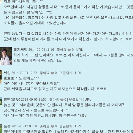
저도 착한사람이니까... ^^
오랫만에 다시 서평단 활동을 시작으로 글이 올라오기 시작한 거 봤습니다만.... 덧글
쓴 사람으로서 할 말이 없... ^^;;
나이 상관없이, 외로워하는 사람 말고 사람을 만나고 싶은 사람을 만나보시길. 앞으
소식들이 올라오길 기대하고 있겠습니다.
근데 늙었다는 걸 실감할 나이는 아직 안된거 아닌거 아닌가,가 아닌가...요? ㅎㅎㅎ
(근데 왠지 투정어린 페이퍼를 보니 나이 먹기 시작한건가 싶기도 하고말이죠. ㅎㅎ
멜기세덱
|
2014-09-04 11:16
좋아요
0
URL
치카 차카!! 오랜 만이에요. ㅎㅎ 전 아직 어립니다. 그래서 부끄럼을 많이 타죠
안탈 세월이 아직 4년 남았네요.
세실
|
|
2014-09-04 12:22
좋아요
0
댓글달기
URL
호호호 저도 왔어요~~~
아직 어리시니(?) 더 찾아보시어요^^
근데 세댁을 새댁으로 읽고는 자꾸 여자분으로 착각합니다. 쿄쿄쿄
표맥(漂麥)
|
|
2014-09-05 11:50
좋아요
0
댓글달기
URL
늙는 것도 서러운데, 댓글도 안 달리니, 우리 맘 좋은 알라디너들은 다 어디에?...
공감하면서 잠시 키보드를 두드립니다...^^
메인대문 이미지의 여인... 경세황비의 주인공인가요?
풉풉
|
|
2015-05-13 03:30
좋아요
0
댓글달기
URL
작년이네요. 한몇년된줄 알았더니 몰래 다녀가려다가 이 글을 보니 왠지 인사해야 