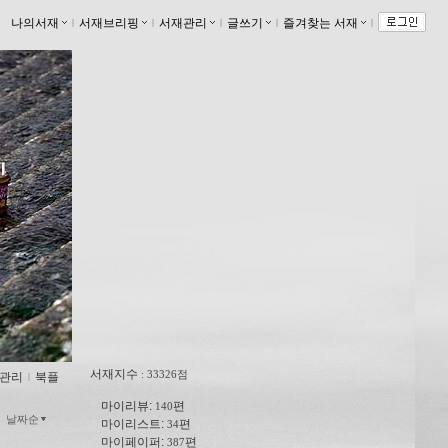
나의서재
ｌ
서재브리핑
ｌ
서재관리
ｌ
글쓰기
ｌ
즐겨찾는 서재
ｌ
서재지수
: 33326점
관리
ｌ
북플
마이리뷰:
편
140
날짜순
마이리스트:
편
34
마이페이퍼:
편
387