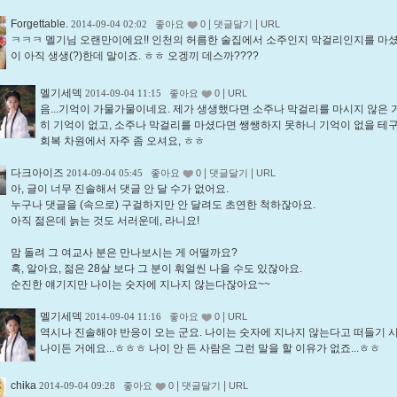
Forgettable.
|
|
2014-09-04 02:02
좋아요
0
댓글달기
URL
ㅋㅋㅋ 멜기님 오랜만이에요!! 인천의 허름한 술집에서 소주인지 막걸리인지를 마
이 아직 생생(?)한데 말이죠. ㅎㅎ 오겡끼 데스까????
멜기세덱
|
2014-09-04 11:15
좋아요
0
URL
음...기억이 가물가물이네요. 제가 생생했다면 소주나 막걸리를 마시지 않은 
히 기억이 없고, 소주나 막걸리를 마셨다면 쌩쌩하지 못하니 기억이 없을 테구
회복 차원에서 자주 좀 오셔요, ㅎㅎ
다크아이즈
|
|
2014-09-04 05:45
좋아요
0
댓글달기
URL
아, 글이 너무 진솔해서 댓글 안 달 수가 없어요.
누구나 댓글을 (속으로) 구걸하지만 안 달려도 초연한 척하잖아요.
아직 젊은데 늙는 것도 서러운데, 라니요!
맘 돌려 그 여교사 분은 만나보시는 게 어떨까요?
혹, 알아요, 젊은 28살 보다 그 분이 훠얼씬 나을 수도 있잖아요.
순진한 얘기지만 나이는 숫자에 지나지 않는다잖아요~~
멜기세덱
|
2014-09-04 11:16
좋아요
0
URL
역시나 진솔해야 반응이 오는 군요. 나이는 숫자에 지나지 않는다고 떠들기 
나이든 거에요...ㅎㅎㅎ 나이 안 든 사람은 그런 말을 할 이유가 없죠...ㅎㅎ
chika
|
|
2014-09-04 09:28
좋아요
0
댓글달기
URL