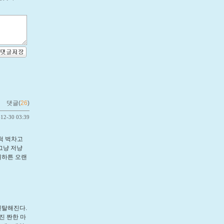
댓글(
26
)
-12-30 03:39
척 벅차고
그냥 저냥
여하튼 오랜
.
멘탈해진다.
진 짠한 마