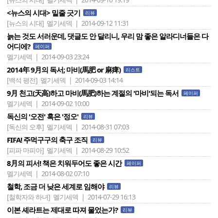
<뉴스의 시대> 밑줄 긋기
리뷰
[뉴스의 시대]
멜기세덱 | 2014-09-12 11:31
늙는 것도 서러운데, 댓글도 안 달리니, 우리 맘 좋은 알라디너들은 다
어디에?
페이퍼
멜기세덱 | 2014-09-03 23:24
2014年 9月의 독서; 마비(馬肥 or 麻痺)
리스트
[백석 평전]
멜기세덱 | 2014-09-03 14:14
9月 천고(天高)하고 마비(馬肥)하는 계절의 '마비'되는 독서
페이퍼
멜기세덱 | 2014-09-02 10:00
독신의 '오전' 혹은 '정오'
리뷰
[독신의 오후]
멜기세덱 | 2014-08-31 07:03
FIFA! 주먹구구의 축구 조직
리뷰
[피파 마피아]
멜기세덱 | 2014-08-29 10:52
8月의 피서! 책은 치워두어도 좋은 시간
페이퍼
멜기세덱 | 2014-08-02 07:10
철학, 조금 더 낮은 세계로 임해야
리뷰
[철학자와 하녀]
멜기세덱 | 2014-07-29 16:13
이본 셰라트는 제대로 따져 물었는가?
리뷰