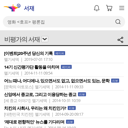
비평가의 서재
[이벤트]20주년 당신의 기록
페이퍼
멜기세덱 | 2019-07-01 17:10
14기 신간평가단 활동을 마치며
페이퍼
멜기세덱 | 2014-11-11 09:54
어느 때나, 어디에나, 있으면서도 없고, 없으면서도 있는, 문학
리뷰
[문학의 아토포스]
멜기세덱 | 2014-11-11 09:33
신앙에서 종교로, 그리고 이용당하는 종교
리뷰
[세 종교 이야기]
멜기세덱 | 2014-10-31 10:59
치킨의 사회사, 우리는 왜 치킨인가?
리뷰
[대한민국 치킨전]
멜기세덱 | 2014-09-20 09:17
'제대로 편향적인' 뉴스를 기다리며
리뷰
[뉴스의 시대]
멜기세덱 | 2014-09-16 19:19