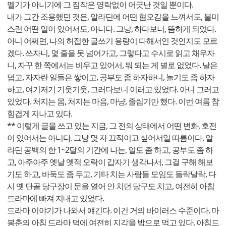
멜기가 아니기에 그 짐작은 영락없이 어긋난 것일 뿐이다.
내가 그간 조용했던 것은, 알라딘에 어떤 혐오감을 느껴서도, 불미
스런 어떤 일이 있어서도, 아니다. 그냥, 하다보니, 뜸하게 되었다.
아니 어쩌면, 나의 허접한 글쓰기 용량이 다해서인 것인지도 모르
겠다. 쓰자니, 몇 줄을 못 넘어가고, 그렇다고 수시로 읽고 채우자
니, 자꾸 한 쪽에서는 비우고 있어서, 뭐 되는 게 별로 없었다. 날은
덥고, 자자란 일들은 쌓이고, 공부도 좀 하자하니, 놀기도 좀 하자
하고, 여기저기 기웃기웃, 그러다보니 이러고 있었다. 아니 그러고
있었다. 처지는 몸, 처지는 마음, 마냥, 졸립기만 했다. 이번 여름 참
힘겹게 지나고 있다.
** 이렇게 글을 쓰고 있는 지금, 그 전의 상태에서 어떤 변화, 호전
이 있어서는 아니다. 그냥 몇 자 끄적이고 싶어서일 따름이다. 알
라딘 공백의 한 1~2달의 기간에 나는, 일도 좀 하고, 공부도 좀 하
고, 아주아주 옛날 옛적 오락이 갑자기 생각나서, 그걸 구해 해보
기도 하고, 바둑도 좀 두고, 기타 치는 사람들 모임도 들락날락, 다
시 옛 단골 당구장이 문을 열어 안 치던 당구도 치고, 여전히 아침
드라마에 빠져 지내고 있었다.
드라마 이야기가 나와서 얘긴다. 이건 거의 바이러스 수준이다. 마
봉춘의 아침 드라마 덕에 여전히 지각을 밥으로 먹고 있다. 아침드