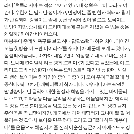
라마 '흔들리지마'는 점점 꼬이고 있고, 내 생활은 그에 따라 꼬여
간다. 수현이는 밉지만 정이가고, 민정이는 좀 뻔한 캐릭터라 흥미
가 반감되며, 강필이는 좀체 못난 구석이 있어 별로고, 보국이는
밥맛이지만, 좀체로 이 드라마때문에 흔들리지 않을 수 없는 것은
왜일까? 하여간 바이러스다.
마봉춘이 중계한 축구를 보고 참내 답답스럽다 하던 차에, 이어진
오늘 첫방송 '베토벤 바이러스'를 수지니아 때문에 보게 되었다가,
점점 빠져들더니, 아차차, 내일 2편이 와장창 기대되고 마는 것이
다. 노나메 칸다빌레 라는 영화(드리마?)가 있다고 들었는데, 이 드
라마도 그와 비슷한가? 아무튼 오케스트라 얘기인 듯 한데, 사실
뭐 뻔해 보이기는 하지만(어중이 떠중이가 모여 우여곡절 끝에 성
공한다, 뭐 그런거) 캐릭터들이 참 재미나다. 수지니아는 괄괄한
말광량이지만 음악에 대한 열정과 희망을 가지고 있는 바이올리
니스트고, 기타등등 다들 음악을 사랑하는 이들일테지만, 제각각
의 장점 혹은 흥미로움을 담고 있는 듯 하다. 얍삽하게 생긴 남자
주인공은 좀 밥맛이지만, 게중에서 이런 캐릭터가 그나마 젤 잘 어
울리는 것 같아서 보아줄 만은 하다. 그리고 그 "클래식은 개똥이
다"를 온몸으로 체감시켜 줄 전직 이순신 장군께서 마에스트로 강