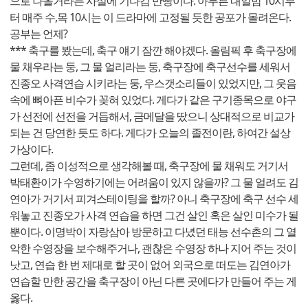
으로 나올거라는 사실에 기다감 만빵이다. 아무튼 내일밤 10시부
터 매주 수,목 10시는 이 드라마에 고정될 듯한 공포가 몰려온다.
공부는 언제?
*** 축구를 봤는데, 축구 얘기 잠깐 해야겠다. 올림픽 후 축구장에
물 채우라는 둥, 그 물 얼리라는 둥, 축구장에 축구선수를 세워서
진종오 사격연습 시키라는 둥, 우스갯소리들이 있었지만, 그 웃음
속에 뼈아픈 비수가 꽂혀 있었다. 게다가 같은 구기종목으로 야구
가 선전에 선전을 거듭해서, 금메달을 땄으니 상대적으로 비교가
되는 건 당연한 듯도 하다. 게다가 오늘의 졸전이란, 하여간 설상
가상이다.
그런데, 좀 이성적으로 생각해볼 때, 축구장에 물 채워도 거기서
박태환이가 수영하기에는 어려움이 있지 않을까? 그 물 얼려도 김
연아가 거기서 피겨스테이팅을 할까? 아니 축구장에 축구 선수 세
워놓고 진종오가 사격 연습을 하면 그건 살인 혹은 살인 미수가 될
뿐이다. 이명박이 자랑삼아 방문하고 다녔던 태능 선수촌의 그 열
악한 수영장을 보수해주거나, 괜찮은 수영장 하나 지어 주는 것이
낫고, 연습 한 번 제대로 할 곳이 없어 외국으로 떠도는 김연아가
연습할 만한 공간을 축구장이 아닌 다른 곳에다가 만들어 주는 게
옳다.