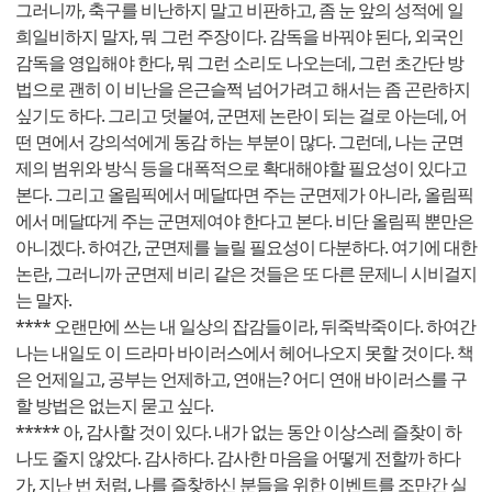
그러니까, 축구를 비난하지 말고 비판하고, 좀 눈 앞의 성적에 일
희일비하지 말자, 뭐 그런 주장이다. 감독을 바꿔야 된다, 외국인
감독을 영입해야 한다, 뭐 그런 소리도 나오는데, 그런 초간단 방
법으로 괜히 이 비난을 은근슬쩍 넘어가려고 해서는 좀 곤란하지
싶기도 하다. 그리고 덧붙여, 군면제 논란이 되는 걸로 아는데, 어
떤 면에서 강의석에게 동감 하는 부분이 많다. 그런데, 나는 군면
제의 범위와 방식 등을 대폭적으로 확대해야할 필요성이 있다고
본다. 그리고 올림픽에서 메달따면 주는 군면제가 아니라, 올림픽
에서 메달따게 주는 군면제여야 한다고 본다. 비단 올림픽 뿐만은
아니겠다. 하여간, 군면제를 늘릴 필요성이 다분하다. 여기에 대한
논란, 그러니까 군면제 비리 같은 것들은 또 다른 문제니 시비걸지
는 말자.
**** 오랜만에 쓰는 내 일상의 잡감들이라, 뒤죽박죽이다. 하여간
나는 내일도 이 드라마 바이러스에서 헤어나오지 못할 것이다. 책
은 언제일고, 공부는 언제하고, 연애는? 어디 연애 바이러스를 구
할 방법은 없는지 묻고 싶다.
***** 아, 감사할 것이 있다. 내가 없는 동안 이상스레 즐찾이 하
나도 줄지 않았다. 감사하다. 감사한 마음을 어떻게 전할까 하다
가, 지난 번 처럼, 나를 즐찾하신 분들을 위한 이벤트를 조만간 실