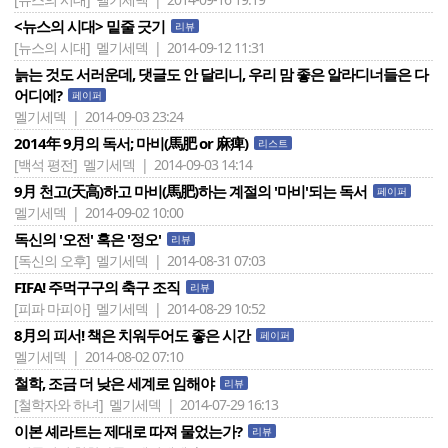
<뉴스의 시대> 밑줄 긋기
리뷰
[뉴스의 시대]
멜기세덱 | 2014-09-12 11:31
늙는 것도 서러운데, 댓글도 안 달리니, 우리 맘 좋은 알라디너들은 다
어디에?
페이퍼
멜기세덱 | 2014-09-03 23:24
2014年 9月의 독서; 마비(馬肥 or 麻痺)
리스트
[백석 평전]
멜기세덱 | 2014-09-03 14:14
9月 천고(天高)하고 마비(馬肥)하는 계절의 '마비'되는 독서
페이퍼
멜기세덱 | 2014-09-02 10:00
독신의 '오전' 혹은 '정오'
리뷰
[독신의 오후]
멜기세덱 | 2014-08-31 07:03
FIFA! 주먹구구의 축구 조직
리뷰
[피파 마피아]
멜기세덱 | 2014-08-29 10:52
8月의 피서! 책은 치워두어도 좋은 시간
페이퍼
멜기세덱 | 2014-08-02 07:10
철학, 조금 더 낮은 세계로 임해야
리뷰
[철학자와 하녀]
멜기세덱 | 2014-07-29 16:13
이본 셰라트는 제대로 따져 물었는가?
리뷰