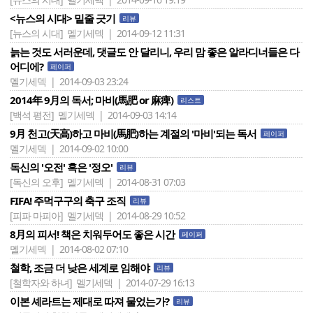
<뉴스의 시대> 밑줄 긋기
리뷰
[뉴스의 시대]
멜기세덱 | 2014-09-12 11:31
늙는 것도 서러운데, 댓글도 안 달리니, 우리 맘 좋은 알라디너들은 다
어디에?
페이퍼
멜기세덱 | 2014-09-03 23:24
2014年 9月의 독서; 마비(馬肥 or 麻痺)
리스트
[백석 평전]
멜기세덱 | 2014-09-03 14:14
9月 천고(天高)하고 마비(馬肥)하는 계절의 '마비'되는 독서
페이퍼
멜기세덱 | 2014-09-02 10:00
독신의 '오전' 혹은 '정오'
리뷰
[독신의 오후]
멜기세덱 | 2014-08-31 07:03
FIFA! 주먹구구의 축구 조직
리뷰
[피파 마피아]
멜기세덱 | 2014-08-29 10:52
8月의 피서! 책은 치워두어도 좋은 시간
페이퍼
멜기세덱 | 2014-08-02 07:10
철학, 조금 더 낮은 세계로 임해야
리뷰
[철학자와 하녀]
멜기세덱 | 2014-07-29 16:13
이본 셰라트는 제대로 따져 물었는가?
리뷰