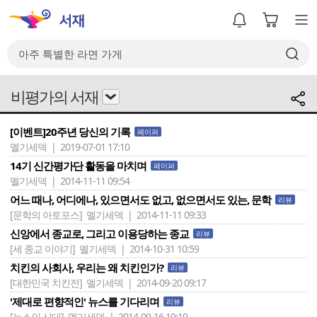
비평가의 서재
[이벤트]20주년 당신의 기록
페이퍼
멜기세덱 | 2019-07-01 17:10
14기 신간평가단 활동을 마치며
페이퍼
멜기세덱 | 2014-11-11 09:54
어느 때나, 어디에나, 있으면서도 없고, 없으면서도 있는, 문학
리뷰
[문학의 아토포스]
멜기세덱 | 2014-11-11 09:33
신앙에서 종교로, 그리고 이용당하는 종교
리뷰
[세 종교 이야기]
멜기세덱 | 2014-10-31 10:59
치킨의 사회사, 우리는 왜 치킨인가?
리뷰
[대한민국 치킨전]
멜기세덱 | 2014-09-20 09:17
'제대로 편향적인' 뉴스를 기다리며
리뷰
[뉴스의 시대]
멜기세덱 | 2014-09-16 19:19