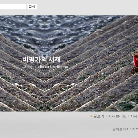
비평가의 서재
https://blog.aladin.co.kr/criticahn
글보기
ｌ
서재브리핑
ｌ
서재
펼쳐보기
5개