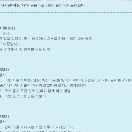
대사전>에는 '패'의 동음어로 5개의 표제어가 올라있다.
01(敗)
[패ː]
「명사」
떤 일을 실패함. 또는 싸움이나 승부를 가리는 경기 등에서 짐.
「의존명사」
동 경기에서, 진 횟수를 세는 단위.
02(牌)
명사」
1」
어떤 사물의 이름, 성분, 특징 따위를 알리기 위하여 그림을 그리거나 글씨를 쓰거나
 종이나 나무, 쇠붙이 따위의 조그마한 조각. ≒표패(標牌).
2」
주로 좋지 못한 일로 인하여 붙게 되는 별명.
3」
어떤 표적으로 만든 쇠붙이.
03(牌)
명사」
1」
같이 어울려 다니는 사람의 무리. ≒패당「1」.