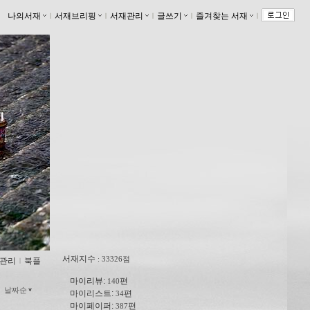
나의서재
ｌ
서재브리핑
ｌ
서재관리
ｌ
글쓰기
ｌ
즐겨찾는 서재
ｌ
서재지수
: 33326점
관리
ｌ
북플
마이리뷰:
편
140
날짜순
마이리스트:
편
34
마이페이퍼:
편
387