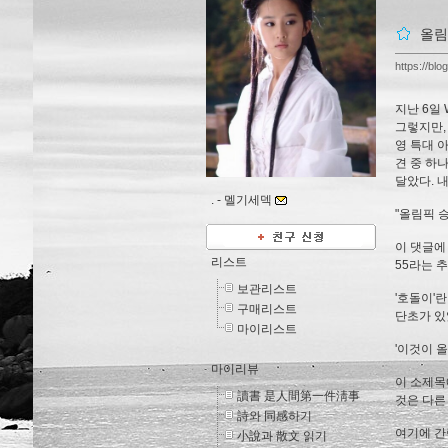
올림
https://blo
지난 6일
그렇지만,
영 특대 
견 중 하
달았다. 
. -
멜기세덱
"올림픽 승
이 댓글에
리스트
55라는 
보관리스트
'호돌이'
구매리스트
단초가 있
마이리스트
'이것이 올
마이리뷰
이 소제목에
讀書 是人間第一件淸事
것은 다른 
詩와 同感하기
여기에 간
小說과 散文 읽기