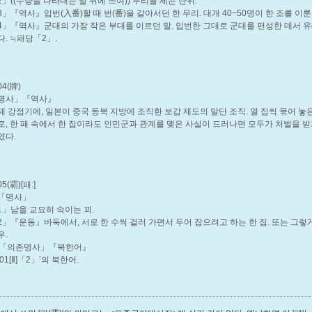
2」
((수량을 나타내는 말 뒤에 쓰여)) 무리를 세는 단위.
3」
『역사』입번(入番)할 때 번(番)을 갈아서던 한 무리. 대개 40~50명이 한 조를 이룬
4」
『역사』군대의 가장 작은 부대를 이르던 말. 입번한 그대로 군대를 편성한 데서 
다. ≒패당「2」.
04(牌)
명사」『역사』
제 강점기에, 일본이 중국 동북 지방에 조직한 보갑 제도의 말단 조직. 열 집씩 묶어 놓
로, 한 패 속에서 한 집이라도 인민군과 관계를 맺은 사실이 드러나면 모두가 처벌을 
였다.
05(霸)
[패ː]
「명사」
1」
남을 교묘히 속이는 꾀.
2」
『운동』바둑에서, 서로 한 수씩 걸러 가면서 두어 잡으려고 하는 한 집. 또는 그렇
우.
「의존명사」『북한어』
01[Ⅱ]「2」’의 북한어.