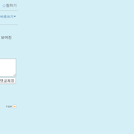
ｌ
찜하기
글바로쓰기
고 보여진