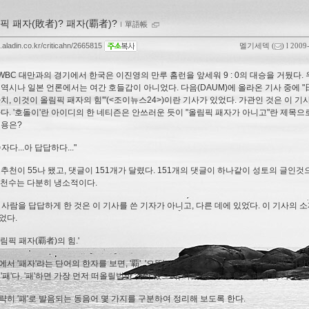
픽 패자(敗者)? 패자(覇者)?
ｌ
單語帳
g.aladin.co.kr/criticahn/2665815
멜기세덱
(
) l 2009
 WBC 대만과의 경기에서 한국은 이진영의 만루 홈런을 앞세워 9 : 0의 대승을 거뒀다.
 역시나 일본 언론에서는 여간 호들갑이 아니었다. 다음(DAUM)에 올라온 기사 중에 "
아치, 이것이 올림픽 패자의 힘'"(<조이뉴스24>)이란 기사가 있었다. 가관인 것은 이 기
나다. '호돌이'란 아이디의 한 네티즌은 안쓰러운 듯이 "올림픽 패자가 아니고"란 제목으
내용은?
자다...아 답답하다..."
 추천이 55나 됐고, 댓글이 151개가 달렸다. 151개의 댓글이 하나같이 성토의 글인것
추천수는 다분히 냉소적이다.
란 사람을 답답하게 한 것은 이 기사를 쓴 기자가 아니고, 다른 데에 있었다. 이 기사의 
었다.
림픽 패자(覇者)의 힘.'
서 '패자'라는 단어의 한자를 보면, '覇', '으뜸'이란 뜻을 가진 '패'이다. '호돌이'란 사
'패'다. '패'하면 가장 먼저 떠올릴법한 것이 있으니, 바로 '敗'다. 훈음은 '패할 패'가 된다
략히 '패'로 발음되는 동음어 몇 가지를 구분하여 정리해 보도록 한다.