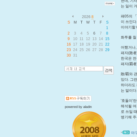
헌데, 기사
는 일이 거
패05의
「
2026
8
이 쓰인다
S
M
T
W
T
F
S
이야기할 
1
2
3
4
5
6
7
8
화투를 칠 
9
10
11
12
13
14
15
16
17
18
19
20
21
22
어쨌거나,
23
24
25
26
27
28
29
패자(敗者)
30
31
한국은 전
패자(覇者
敗/覇와 관
있다. 그
하더라도 
는 말이다.
'호돌이'
해석될 여
powered by
aladin
로 쓰일 
병기해 주
야