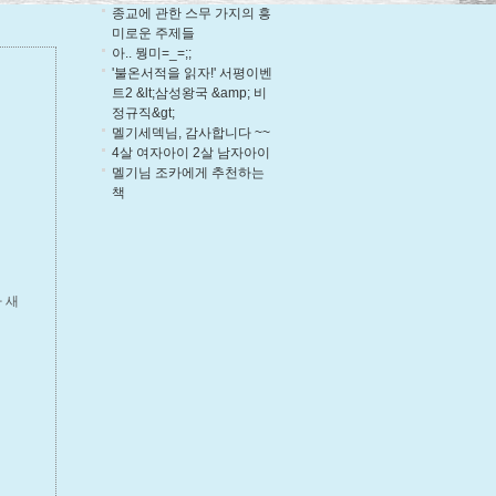
종교에 관한 스무 가지의 흥
미로운 주제들
아.. 뭥미=_=;;
'불온서적을 읽자!' 서평이벤
트2 &lt;삼성왕국 &amp; 비
정규직&gt;
멜기세덱님, 감사합니다 ~~
4살 여자아이 2살 남자아이
멜기님 조카에게 추천하는
책
 새