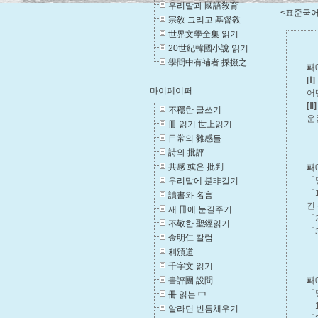
우리말과 國語敎育
<표준국어
宗敎 그리고 基督敎
世界文學全集 읽기
20世紀韓國小說 읽기
學問中有補者 採掇之
패
[Ⅰ]
마이페이퍼
어
[Ⅱ]
不穩한 글쓰기
운
冊 읽기 世上읽기
日常의 雜感들
詩와 批評
共感 或은 批判
패
「
우리말에 是非걸기
「
讀書와 名言
긴
새 冊에 눈길주기
「
不敬한 聖經읽기
「
金明仁 칼럼
利頒道
千字文 읽기
書評團 設問
패
「
冊 읽는 中
「
알라딘 빈틈채우기