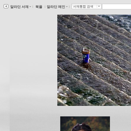
알라딘 서재
ｌ
북플
ｌ
알라딘 메인
ｌ
서재통합 검색