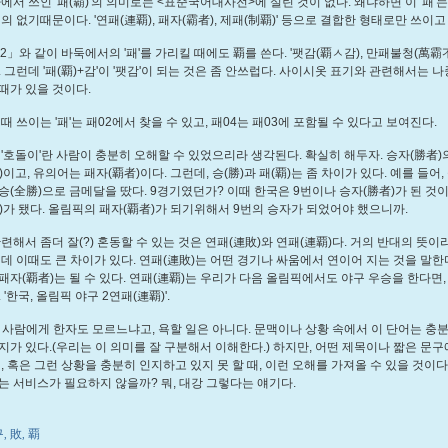
에서 쓰인 '패(霸)'의 의미로는 <표준국어대사전>에 실린 것이 없다. 왜냐하면 이 '패'
의 없기때문이다. '연패(連覇), 패자(霸者), 제패(制覇)' 등으로 결합한 형태로만 쓰이고
2」와 같이 바둑에서의 '패'를 가리킬 때에도 覇를 쓴다. '팻감(覇ㅅ감), 만패불청(萬霸不
. 그런데 '패(覇)+감'이 '팻감'이 되는 것은 좀 안쓰럽다. 사이시옷 표기와 관련해서는 
때가 있을 것이다.
때 쓰이는 '패'는 패02에서 찾을 수 있고, 패04는 패03에 포함될 수 있다고 보여진다.
 '호돌이'란 사람이 충분히 오해할 수 있었으리라 생각된다. 확실히 해두자. 승자(勝者)
이고, 유의어는 패자(覇者)이다. 그런데, 승(勝)과 패(覇)는 좀 차이가 있다. 예를 들어
승(全勝)으로 금메달을 땄다. 9경기였던가? 이때 한국은 9번이나 승자(勝者)가 된 것이
)가 됐다. 올림픽의 패자(覇者)가 되기위해서 9번의 승자가 되었어야 했으니까.
련해서 좀더 잘(?) 혼동할 수 있는 것은 연패(連敗)와 연패(連覇)다. 거의 반대의 뜻이
런데 이때도 큰 차이가 있다. 연패(連敗)는 어떤 경기나 싸움에서 연이어 지는 것을 말한
패자(覇者)는 될 수 있다. 연패(連覇)는 우리가 다음 올림픽에서도 야구 우승을 한다면,
 '한국, 올림픽 야구 2연패(連覇)'.
란 사람에게 한자도 모르느냐고, 욕할 일은 아니다. 문맥이나 상황 속에서 이 단어는 충
지가 있다.(우리는 이 의미를 잘 구분해서 이해한다.) 하지만, 어떤 제목이나 짧은 문
때, 혹은 그런 상황을 충분히 인지하고 있지 못 할 때, 이런 오해를 가져올 수 있을 것이다
는 서비스가 필요하지 않을까? 뭐, 대강 그렇다는 얘기다.
구
敗
覇
,
,