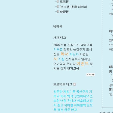
「
單語帳
「
[스크랩] 推薦 페이퍼
「
練習帳
한
방명록
패
「
서재 태그
일
2007수능
관심도서
국어교육
으
기독교
김명인
눈길주기
도서
하
독서
정보
박노자
서평단
시
시집
신자유주의
알라딘
이벤트
언어영역
우리말
정
패
약용
한자
한자교육
[Ⅰ]
「
「
프로덕트 태그
경
[Ⅱ]
강준만
게임이론
공산주의
기
‘판
독교
독서
백석
성인비디오
안
도현
어원
유대교
이슬람교
장
서
종교
지하철
지하철역
진보
책
평전
한문
한자