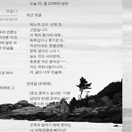
오늘 32, 총 224840 방문
댓글(
1
)
최근 댓글
-03-10 00:59
박노자 교수. 신체 건..
고맙습니다
 우리 언론도
이 책의 평가에 대해 ..
日언론 '이진
독후감이나 후기로 쓰..
사에 달린 의
작년이네요. 한몇년된..
로 댓글을
문득 생각이 나서 <..
늙는 것도 서러운데, ..
호호호 저도 왔어요~~~..
저도 착한사람이니까....
아, 글이 너무 진솔해..
으로 봐서
먼댓글 (트랙백)
소제목에 그
[호모 쿵푸스 실사판 : 다른
십대의 탄생] 공부는 셀프!
고통스런 사람에게 병 주고
약 주고(한겨레21 제744호)
람이 이해한
리뷰, 추천할만한게 있냐
.
구...
오목과 알까기 밖에 못하는
나, 바둑전쟁에 빠지다!!