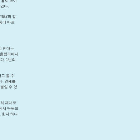
는 홀로 쓰이
 있다.
聽)'과 같
나중에 따로
의 반대는
, 올림픽에서
다. 1번의
라고 볼 수
다. 연패를
 붙일 수 있
분히 제대로
구에서 단독으
. 한자 하나