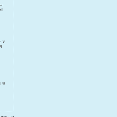
다.
유래
은 것
받게
게 된