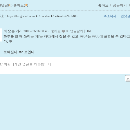
먼댓글(
0
)
좋아요(
0
)
좋아요
ｌ
공유하기
소 :
ㅣ
https://blog.aladin.co.kr/trackback/criticahn/2665815
주소복사
먼댓
비 오는 거리
|
|
2009-03-16 00:46
좋아요
0
댓글달기
URL
화투를 칠 때 쓰이는 '패'는 패02에서 찾을 수 있고, 패04는 패03에 포함될 수 있다
다. 中
보여진다. => 보인다.