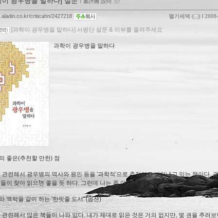
학이 광우병을 말하다] 설문
ｌ
書評團 設問
g.aladin.co.kr/criticahn/2427218
멜기세덱
(
) l 2008
[과학이 광우병을 말하다] 서평단 설문 & 리뷰를 올려주세요
과학이 광우병을 말하다
의 좋은(추천할 만한) 점
관련해서 광우병의 역사와 원인 등을 '과학적'으로 추적하고 밝혀내고 있는 책이다. 
이들이 찾아 읽으면 좋을 듯 하다. 그런데 나는 좀 아니다.
 맥락을 같이 하는 '한핏줄 도서' (옵션)
관련해서 많은 책들이 나와 있다. 내가 제대로 읽은 것은 거의 없지만, 몇 권을 추려