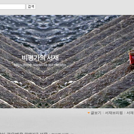
비평가의 서재
https://blog.aladin.co.kr/criticahn
글보기
ｌ
서재브리핑
ｌ
서재