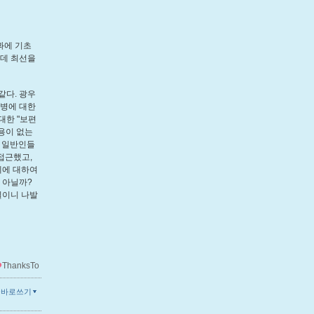
과에 기초
 데 최선을
같다. 광우
우병에 대한
대한 "보편
용이 없는
은 일반인들
접근했고,
데에 대하여
 아닐까?
실이니 나발
ThanksTo
글바로쓰기