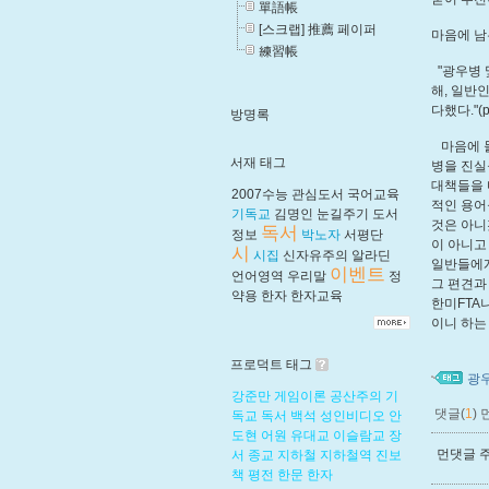
單語帳
[스크랩] 推薦 페이퍼
마음에 남
練習帳
"광우병 
해, 일반
다했다."(p.
방명록
마음에 들
서재 태그
병을 진실
대책들을 
2007수능
관심도서
국어교육
적인 용어
기독교
김명인
눈길주기
도서
것은 아니
독서
정보
박노자
서평단
이 아니고
시
시집
신자유주의
알라딘
일반들에게
이벤트
언어영역
우리말
정
그 편견과
약용
한자
한자교육
한미FTA
이니 하는
프로덕트 태그
광
강준만
게임이론
공산주의
기
댓글(
1
)
독교
독서
백석
성인비디오
안
도현
어원
유대교
이슬람교
장
먼댓글 주
서
종교
지하철
지하철역
진보
책
평전
한문
한자