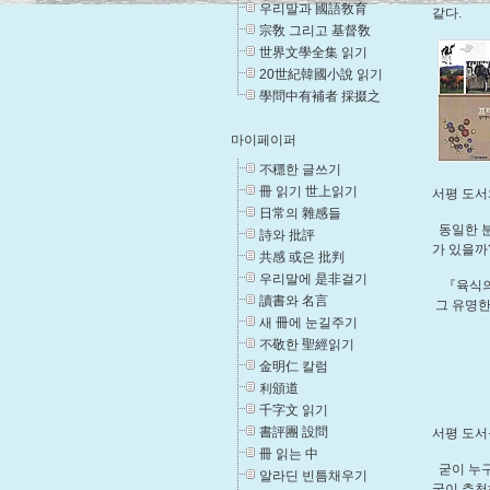
우리말과 國語敎育
같다.
宗敎 그리고 基督敎
世界文學全集 읽기
20世紀韓國小說 읽기
學問中有補者 採掇之
마이페이퍼
不穩한 글쓰기
冊 읽기 世上읽기
서평 도서
日常의 雜感들
동일한 분
詩와 批評
가 있을까
共感 或은 批判
우리말에 是非걸기
『육식
讀書와 名言
그 유명한
새 冊에 눈길주기
不敬한 聖經읽기
金明仁 칼럼
利頒道
千字文 읽기
書評團 設問
서평 도서
冊 읽는 中
굳이 누구
알라딘 빈틈채우기
굳이 추천