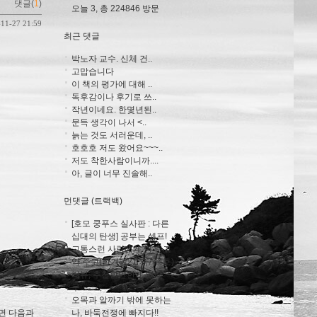
댓글(
1
)
오늘 3, 총 224846 방문
-11-27 21:59
최근 댓글
박노자 교수. 신체 건..
고맙습니다
이 책의 평가에 대해 ..
독후감이나 후기로 쓰..
작년이네요. 한몇년된..
문득 생각이 나서 <..
늙는 것도 서러운데, ..
호호호 저도 왔어요~~~..
저도 착한사람이니까....
아, 글이 너무 진솔해..
먼댓글 (트랙백)
[호모 쿵푸스 실사판 : 다른
십대의 탄생] 공부는 셀프!
고통스런 사람에게 병 주고
광우병에 관
약 주고(한겨레21 제744호)
리뷰, 추천할만한게 있냐
구...
오목과 알까기 밖에 못하는
나, 바둑전쟁에 빠지다!!
보면 다음과