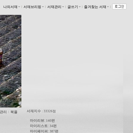
나의서재
ｌ
서재브리핑
ｌ
서재관리
ｌ
글쓰기
ｌ
즐겨찾는 서재
ｌ
서재지수
: 33326점
관리
ｌ
북플
마이리뷰:
편
140
마이리스트:
편
34
마이페이퍼:
편
387