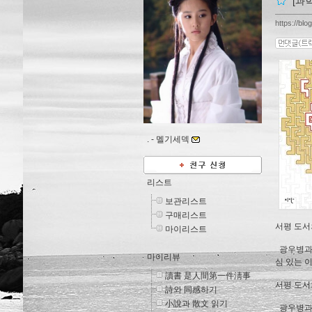
[과
https://blo
. -
멜기세덱
리스트
보관리스트
구매리스트
서평 도서
마이리스트
광우병과 
마이리뷰
심 있는 
讀書 是人間第一件淸事
서평 도서와
詩와 同感하기
小說과 散文 읽기
광우병과 