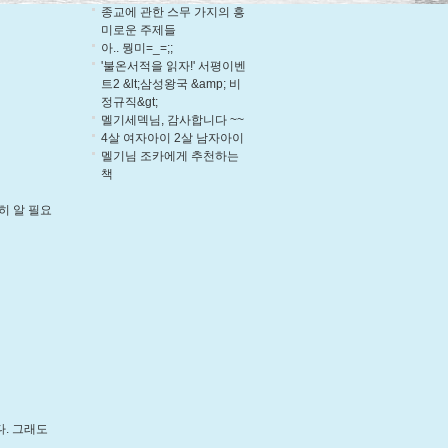
종교에 관한 스무 가지의 흥
미로운 주제들
아.. 뭥미=_=;;
'불온서적을 읽자!' 서평이벤
트2 &lt;삼성왕국 &amp; 비
정규직&gt;
멜기세덱님, 감사합니다 ~~
4살 여자아이 2살 남자아이
멜기님 조카에게 추천하는
책
히 알 필요
다. 그래도