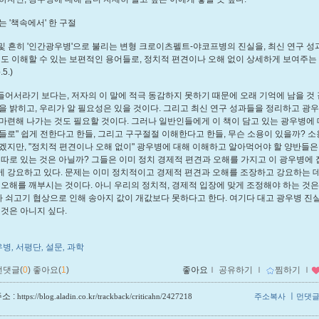
는 '책속에서' 한 구절
및 흔히 '인간광우병'으로 불리는 변형 크로이츠펠트-야코프병의 진실을, 최신 연구 성
인도 이해할 수 있는 보편적인 용어들로, 정치적 편견이나 오해 없이 상세하게 보여주는
5.)
어서라기 보다는, 저자의 이 말에 적극 동감하지 못하기 때문에 오래 기억에 남을 것 
을 밝히고, 우리가 알 필요성은 있을 것이다. 그리고 최신 연구 성과들을 정리하고 광
마련해 나가는 것도 필요할 것이다. 그러나 일반인들에게 이 책이 담고 있는 광우병에 
들로" 쉽게 전한다고 한들, 그리고 구구절절 이해한다고 한들, 무슨 소용이 있을까? 소
겠지만, "정치적 편견이나 오해 없이" 광우병에 대해 이해하고 알아먹어야 할 양반들
 따로 있는 것은 아닐까? 그들은 이미 정치 경제적 편견과 오해를 가지고 이 광우병에 
 강요하고 있다. 문제는 이미 정치적이고 경제적 편견과 오해를 조장하고 강요하는 
 오해를 깨부시는 것이다. 아니 우리의 정치적, 경제적 입장에 맞게 조정해야 하는 것은
나 쇠고기 협상으로 인해 송아지 값이 개값보다 못하다고 한다. 여기다 대고 광우병 진
 것은 아니지 싶다.
우병
서평단
설문
과학
,
,
,
먼댓글(
0
)
좋아요(
1
)
좋아요
ｌ
공유하기
ｌ
찜하기
ｌ
소 :
ㅣ
https://blog.aladin.co.kr/trackback/criticahn/2427218
주소복사
먼댓