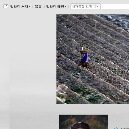
알라딘 서재
ｌ
북플
ｌ
알라딘 메인
ｌ
서재통합 검색