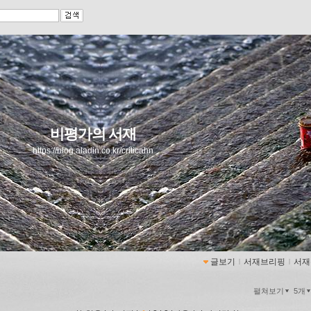
비평가의 서재
https://blog.aladin.co.kr/criticahn
글보기
ｌ
서재브리핑
ｌ
서재
펼쳐보기
5개