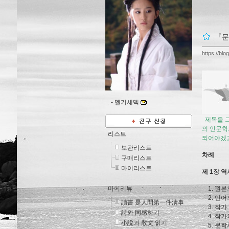
『문
https://blo
. -
멜기세덱
제목을 그
의 인문학
리스트
되어야겠고
보관리스트
차례
구매리스트
마이리스트
제 1장 
마이리뷰
1. 원본의
2. 언어의
讀書 是人間第一件淸事
3. 작가 
詩와 同感하기
4. 작가의
小說과 散文 읽기
5. 문학사