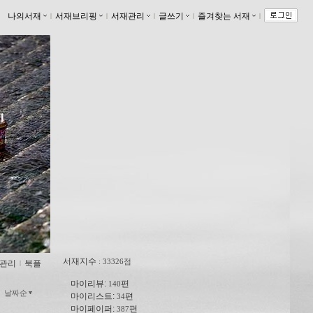
나의서재
ｌ
서재브리핑
ｌ
서재관리
ｌ
글쓰기
ｌ
즐겨찾는 서재
ｌ
서재지수
: 33326점
관리
ｌ
북플
마이리뷰:
편
140
날짜순
마이리스트:
편
34
마이페이퍼:
편
387