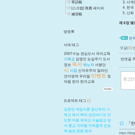
單語帳
3. 사계(
4. 한국 
[스크랩] 推薦 페이퍼
5. 신화 
練習帳
제 6장 맺
방명록
문
서재 태그
댓글(
0
)
2007수능
관심도서
국어교육
기독교
김명인
눈길주기
도서
먼댓글 주
독서
정보
박노자
서평단
시
시집
신자유주의
알라딘
이벤트
언어영역
우리말
정
약용
한자
한자교육
프로덕트 태그
강준만
게임이론
공산주의
기
독교
독서
백석
성인비디오
안
도현
어원
유대교
이슬람교
장
『한
서
종교
지하철
지하철역
진보
책
평전
한문
한자
https://blo