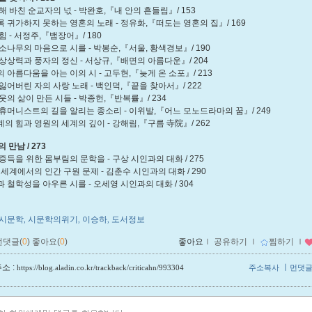
 바친 순교자의 넋 - 박완호,『내 안의 흔들림』/ 153
귀가하지 못하는 영혼의 노래 - 정유화,『떠도는 영혼의 집』/ 169
 - 서정주,『뱀장어』/ 180
나무의 마음으로 시를 - 박봉순,『서울, 황색경보』/ 190
상력과 풍자의 정신 - 서상규,『배면의 아름다운』/ 204
아름다움을 아는 이의 시 - 고두현,『늦게 온 소포』/ 213
어버린 자의 사랑 노래 - 백인덕,『끝을 찾아서』/ 222
의 삶이 만든 시들 - 박종헌,『반복률』/ 234
머니스트의 길을 알리는 종소리 - 이위발,『어느 모노드라마의 꿈』/ 249
 힘과 영원의 세계의 깊이 - 강해림,『구름 寺院』/ 262
 만남 / 273
득을 위한 몸부림의 문학을 - 구상 시인과의 대화 / 275
세계에서의 인간 구원 문제 - 김춘수 시인과의 대화 / 290
철학성을 아우른 시를 - 오세영 시인과의 대화 / 304
시문학
시문학의위기
이승하
도서정보
,
,
,
먼댓글(
0
)
좋아요(
0
)
좋아요
ｌ
공유하기
ｌ
찜하기
ｌ
소 :
ㅣ
https://blog.aladin.co.kr/trackback/criticahn/993304
주소복사
먼댓