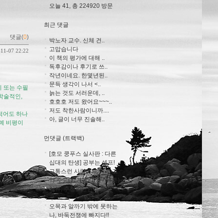
오늘 41, 총 224920 방문
최근 댓글
댓글(
0
)
박노자 교수. 신체 건..
고맙습니다
-11-07 22:22
이 책의 평가에 대해 ..
독후감이나 후기로 쓰..
작년이네요. 한몇년된..
문득 생각이 나서 <..
기 또는 수필
늙는 것도 서러운데, ..
학술적인,
호호호 저도 왔어요~~~..
저도 착한사람이니까....
적어도 하나
아, 글이 너무 진솔해..
예 비평이
먼댓글 (트랙백)
[호모 쿵푸스 실사판 : 다른
십대의 탄생] 공부는 셀프!
고통스런 사람에게 병 주고
약 주고(한겨레21 제744호)
리뷰, 추천할만한게 있냐
구...
오목과 알까기 밖에 못하는
나, 바둑전쟁에 빠지다!!