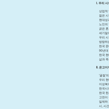
Ⅰ. 우리
상업적 연
젊은 시인
현대성과 
노인의 힘찬
굵은 혼으
세기말의 시
우리 시 어
방랑하는 
한국 문예
90년대 우
한국 현대시
삶과 죽음
Ⅱ. 온고
'굴절'의 
우리 현대시
이성복의 
한국시의 새
한국 한시의
고전이 될
일제하 기
시, 시간,