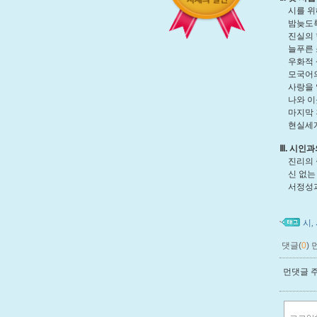
시를 위해
밤늦도록 
진실의 힘
늘푸른 소
우화적 상
모국어의 
사랑을 잃
나와 이웃
마지막 휴
현실세계의
Ⅲ. 시인과의
진리의 증
신 없는 
서정성과 
시
,
댓글(
0
)
먼댓글 주