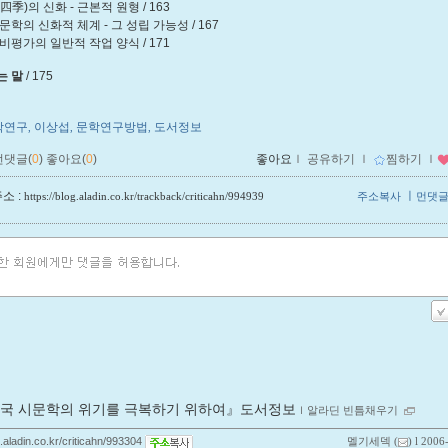
四季)의 신화 - 근본적 원형 / 163
문학의 신화적 체계 - 그 성립 가능성 / 167
비평가의 일반적 작업 양식 / 171
는 말
/ 175
학연구
이상섭
문학연구방법
도서정보
,
,
,
먼댓글(
0
)
좋아요(
0
)
좋아요
ｌ
공유하기
ｌ
찜하기
ｌ
소 :
ㅣ
https://blog.aladin.co.kr/trackback/criticahn/994939
주소복사
먼댓
국 시문학의 위기를 극복하기 위하여』도서정보
ｌ
알라딘 빈틈채우기
g.aladin.co.kr/criticahn/993304
멜기세덱
(
) l 2006