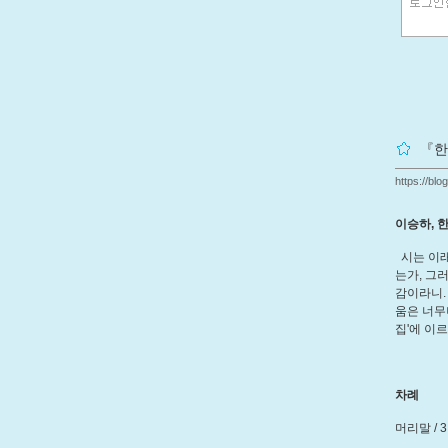
『한
https://blo
이승하, 한
시는 이래
는가, 그
감이라니.
움은 너무나
집'에 이
차례
머리말 / 3