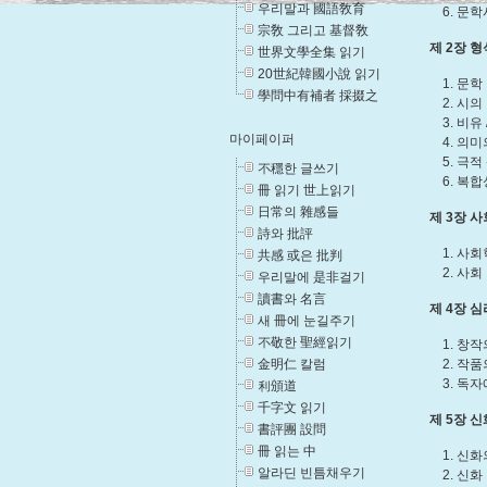
우리말과 國語敎育
6. 문학사
宗敎 그리고 基督敎
제 2장 
世界文學全集 읽기
20世紀韓國小說 읽기
1. 문학 
學問中有補者 採掇之
2. 시의 
3. 비유 /
마이페이퍼
4. 의미의
5. 극적 
不穩한 글쓰기
6. 복합성
冊 읽기 世上읽기
日常의 雜感들
제 3장 사
詩와 批評
1. 사회학
共感 或은 批判
2. 사회 
우리말에 是非걸기
讀書와 名言
제 4장 
새 冊에 눈길주기
不敬한 聖經읽기
1. 창작의
金明仁 칼럼
2. 작품의
3. 독자에
利頒道
千字文 읽기
제 5장 
書評團 設問
冊 읽는 中
1. 신화의
알라딘 빈틈채우기
2. 신화 