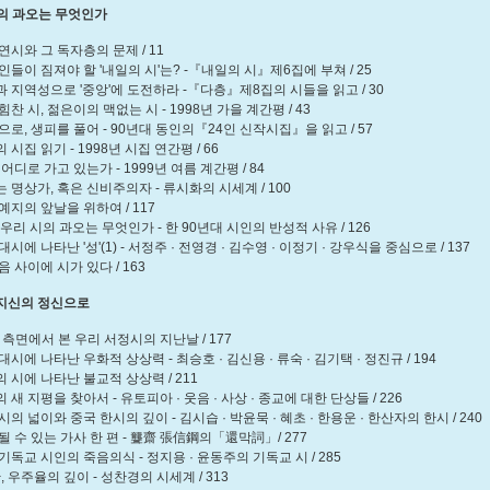
 시의 과오는 무엇인가
시와 그 독자층의 문제 / 11
들이 짐져야 할 '내일의 시'는? -『내일의 시』제6집에 부쳐 / 25
지역성으로 '중앙'에 도전하라 -『다층』제8집의 시들을 읽고 / 30
 시, 젊은이의 맥없는 시 - 1998년 가을 계간평 / 43
로, 생피를 풀어 - 90년대 동인의『24인 신작시집』을 읽고 / 57
집 읽기 - 1998년 시집 연간평 / 66
디로 가고 있는가 - 1999년 여름 계간평 / 84
명상가, 혹은 신비주의자 - 류시화의 시세계 / 100
지의 앞날을 위하여 / 117
리 시의 과오는 무엇인가 - 한 90년대 시인의 반성적 사유 / 126
에 나타난 '성'(1) - 서정주 · 전영경 · 김수영 · 이정기 · 강우식을 중심으로 / 137
 사이에 시가 있다 / 163
이지신의 정신으로
측면에서 본 우리 서정시의 지난날 / 177
에 나타난 우화적 상상력 - 최승호 · 김신용 · 류숙 · 김기택 · 정진규 / 194
시에 나타난 불교적 상상력 / 211
 지평을 찾아서 - 유토피아 · 웃음 · 사상 · 종교에 대한 단상들 / 226
 넓이와 중국 한시의 깊이 - 김시습 · 박윤묵 · 혜초 · 한용운 · 한산자의 한시 / 240
 수 있는 가사 한 편 - 聾齋 張信鋼의「還막詞」/ 277
독교 시인의 죽음의식 - 정지용 · 윤동주의 기독교 시 / 285
 우주율의 깊이 - 성찬경의 시세계 / 313