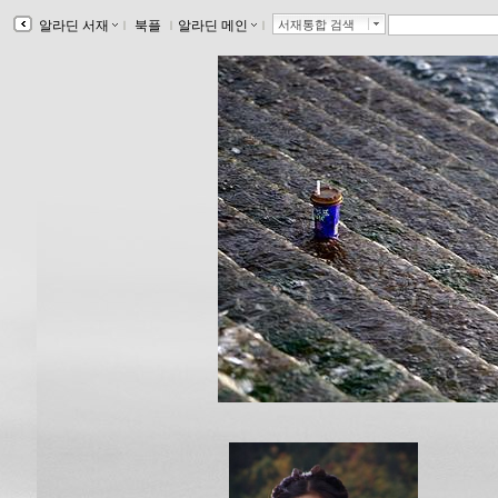
알라딘 서재
ｌ
북플
ｌ
알라딘 메인
ｌ
서재통합 검색