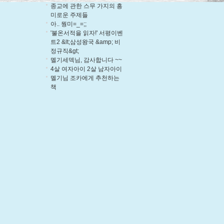
종교에 관한 스무 가지의 흥
미로운 주제들
아.. 뭥미=_=;;
'불온서적을 읽자!' 서평이벤
트2 &lt;삼성왕국 &amp; 비
정규직&gt;
멜기세덱님, 감사합니다 ~~
4살 여자아이 2살 남자아이
멜기님 조카에게 추천하는
책