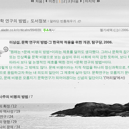
처음 |
이전 |
1
|
2
|
3
|
다음
|
마지막
학 연구의 방법』도서정보
ｌ
알라딘 빈틈채우기
g.aladin.co.kr/criticahn/994939
멜기세덱
(
) l 2006
이상섭, 문학 연구의 방법-그 한국적 적용을 위한 개관, 탐구당, 2006.
"원래는 <문예 비평의 방법>이라는 제호를 달까도 생각했다. 그러나 문학적 잡
또는 인상록을 문학 비평으로 보는 습성이 우리 사회에 아직 강한 듯하여, 보다 
따라서 보다 덜 논쟁적인 제호를 택한 것이 <문학 연구의 방법>이다.
렇게 단 이유는 그 밖에도 많다. 문예 비평이라는 지적 작업을 하나의 정신과학으로, 
으로 옹립하고자 하는 내 의도의 일단이 그 제호에 살아 있다. 문학연구는 모름지기 문
, 문예 비평은 모름지기 문학연구가 되어야겠다는 신념의 일단이다."
('머리말'에서)
역사주의 비평의 방법
/ 7
 확정 / 12
 역사성 / 19
연구 / 24
 영향 / 29
의 문제 / 34