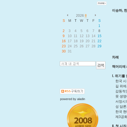
이승하, 
2026
8
S
M
T
W
T
F
S
1
2
3
4
5
6
7
8
9
10
11
12
13
14
15
16
17
18
19
20
21
22
23
24
25
26
27
28
29
30
31
차례
책머리에 /
Ⅰ. 위기를
한국 시문
길 위에서의
감동적인 
뭇 생명에 
powered by
aladin
서정시의 
성 담론의 
한국 현대시
제3공화국
Ⅱ. 첫 시집