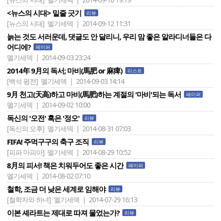
<뉴스의 시대> 밑줄 긋기
리뷰
[뉴스의 시대]
멜기세덱 | 2014-09-12 11:31
늙는 것도 서러운데, 댓글도 안 달리니, 우리 맘 좋은 알라디너들은 다
어디에?
페이퍼
멜기세덱 | 2014-09-03 23:24
2014年 9月의 독서; 마비(馬肥 or 麻痺)
리스트
[백석 평전]
멜기세덱 | 2014-09-03 14:14
9月 천고(天高)하고 마비(馬肥)하는 계절의 '마비'되는 독서
페이퍼
멜기세덱 | 2014-09-02 10:00
독신의 '오전' 혹은 '정오'
리뷰
[독신의 오후]
멜기세덱 | 2014-08-31 07:03
FIFA! 주먹구구의 축구 조직
리뷰
[피파 마피아]
멜기세덱 | 2014-08-29 10:52
8月의 피서! 책은 치워두어도 좋은 시간
페이퍼
멜기세덱 | 2014-08-02 07:10
철학, 조금 더 낮은 세계로 임해야
리뷰
[철학자와 하녀]
멜기세덱 | 2014-07-29 16:13
이본 셰라트는 제대로 따져 물었는가?
리뷰