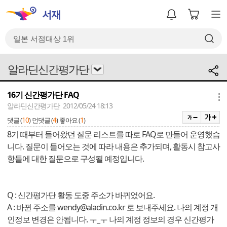
알라딘신간평가단
16기 신간평가단 FAQ
메뉴
알라딘신간평가단 2012/05/24 18:13
10
4
1
댓글 (
)
먼댓글 (
)
좋아요 (
)
8기 때부터 들어왔던 질문 리스트를 따로 FAQ로 만들어 운영했습
니다. 질문이 들어오는 것에 따라 내용은 추가되며, 활동시 참고사
항들에 대한 질문으로 구성될 예정입니다.
Q : 신간평가단 활동 도중 주소가 바뀌었어요.
A : 바뀐 주소를 wendy
@aladin.co.kr
로 보내주세요. 나의 계정 개
인정보 변경은 안됩니다. ㅜ_ㅜ 나의 계정 정보의 경우 신간평가