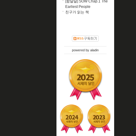
[함달달] SOW Chap.1 The
Earliest People
친구가 읽는 책
powered by
aladin