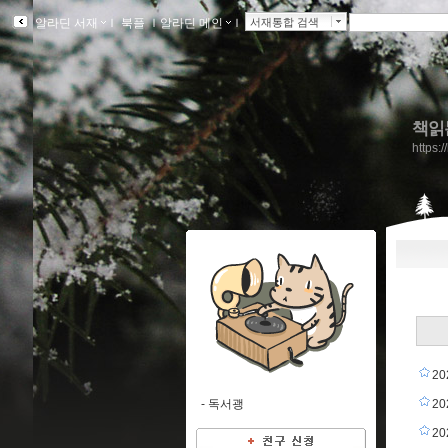
알라딘 서재
ｌ
북플
ｌ
알라딘 메인
ｌ
서재통합 검색
책읽
https:
20
-
독서괭
2
2