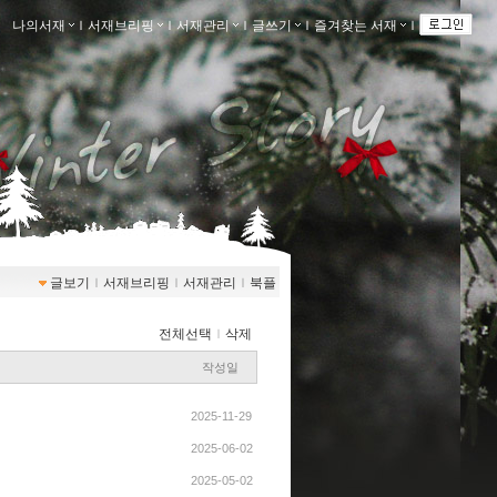
나의서재
ｌ
서재브리핑
ｌ
서재관리
ｌ
글쓰기
ｌ
즐겨찾는 서재
ｌ
글보기
ｌ
서재브리핑
ｌ
서재관리
ｌ
북플
전체선택
ｌ
삭제
작성일
2025-11-29
2025-06-02
2025-05-02