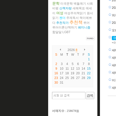
2
문학
미국문학
벽돌깨기
사회
2
비평
산책자랑
새해목표
에세
여성
이
여성주의책읽기
원서
의
읽기
젠더
주제독서
책이예쁘
추천책
다
추천작가
퀴어
2
퀴어이론산책하기
페미니즘
오
함달달
LGBT
<
2026
8
새
S
M
T
W
T
F
S
새
1
2
3
4
5
6
7
8
새
9
10
11
12
13
14
15
새
16
17
18
19
20
21
22
23
24
25
26
27
28
29
이
30
31
새
서재지수
: 258678점