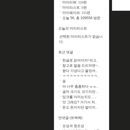
마이리뷰:
편
320
마이리스트:
편
0
마이페이퍼:
편
335
오늘 56, 총 109556 방문
오늘의 마이리스트
선택된 마이리스트가 없습니
다.
최근 댓글
한글로 읽어야지! 라고..
참고로 말씀 드리자면~..
왔다 가셨다고 들었어..
ㅋㅋㅋㅋㅋㅋㅋㅋㅋㅋ..
응
아 너무 촘촘하다 ㅠㅠ..
글자 크기도 크기지만 ..
잉크를 아끼는지도…..
앗 그래요? 거기서 처..
돈도 돈이지만 말이지..
먼댓글 (트랙백)
모성과 창조성