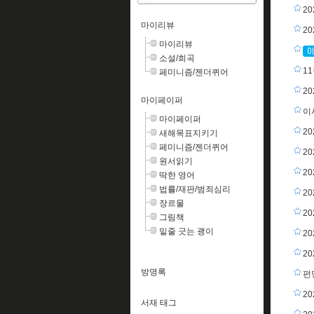
2
마이리뷰
2
마이리뷰
소설/희곡
11
페미니즘/젠더퀴어
2
마이페이퍼
이
마이페이퍼
2
새해목표지키기
페미니즘/젠더퀴어
2
원서읽기
2
딱한 영어
법률/재판/범죄심리
2
장르물
2
그림책
밑줄 긋는 괭이
2
2
방명록
펀
2
서재 태그