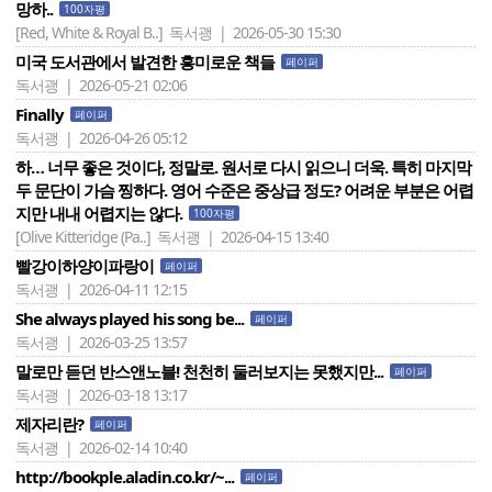
망하..
100자평
[Red, White & Royal B..]
독서괭 | 2026-05-30 15:30
미국 도서관에서 발견한 흥미로운 책들
페이퍼
독서괭 | 2026-05-21 02:06
Finally
페이퍼
독서괭 | 2026-04-26 05:12
하… 너무 좋은 것이다, 정말로. 원서로 다시 읽으니 더욱. 특히 마지막
두 문단이 가슴 찡하다. 영어 수준은 중상급 정도? 어려운 부분은 어렵
지만 내내 어렵지는 않다.
100자평
[Olive Kitteridge (Pa..]
독서괭 | 2026-04-15 13:40
빨강이하양이파랑이
페이퍼
독서괭 | 2026-04-11 12:15
She always played his song be...
페이퍼
독서괭 | 2026-03-25 13:57
말로만 듣던 반스앤노블! 천천히 둘러보지는 못했지만...
페이퍼
독서괭 | 2026-03-18 13:17
제자리란?
페이퍼
독서괭 | 2026-02-14 10:40
http://bookple.aladin.co.kr/~...
페이퍼