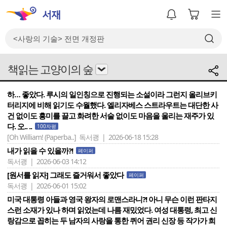
책읽는 고양이의 숲
하… 좋았다. 루시의 일인칭으로 진행되는 소설이라 그런지 올리브키
터리지에 비해 읽기도 수월했다. 엘리자베스 스트라우트는 대단한 사
건 없이도 흥미를 끌고 화려한 서술 없이도 마음을 울리는 재주가 있
다. 오.. ..
100자평
[Oh William! (Paperba..]
독서괭 | 2026-06-18 15:28
내가 읽을 수 있을까?!
페이퍼
독서괭 | 2026-06-03 14:12
[원서를 읽자] 그래도 즐거워서 좋았다
페이퍼
독서괭 | 2026-06-01 15:02
미국 대통령 아들과 영국 왕자의 로맨스라니?! 아니 무슨 이런 판타지
스런 소재가 있나 하며 읽었는데 나름 재밌었다. 여성 대통령, 최고 신
랑감으로 꼽히는 두 남자의 사랑을 통한 퀴어 권리 신장 등 작가가 희