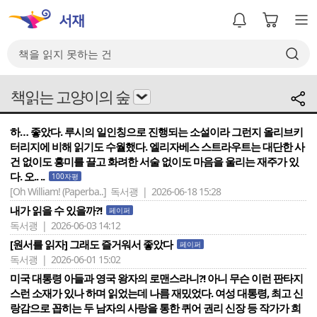
책읽는 고양이의 숲
하… 좋았다. 루시의 일인칭으로 진행되는 소설이라 그런지 올리브키
터리지에 비해 읽기도 수월했다. 엘리자베스 스트라우트는 대단한 사
건 없이도 흥미를 끌고 화려한 서술 없이도 마음을 울리는 재주가 있
다. 오.. ..
100자평
[Oh William! (Paperba..]
독서괭 | 2026-06-18 15:28
내가 읽을 수 있을까?!
페이퍼
독서괭 | 2026-06-03 14:12
[원서를 읽자] 그래도 즐거워서 좋았다
페이퍼
독서괭 | 2026-06-01 15:02
미국 대통령 아들과 영국 왕자의 로맨스라니?! 아니 무슨 이런 판타지
스런 소재가 있나 하며 읽었는데 나름 재밌었다. 여성 대통령, 최고 신
랑감으로 꼽히는 두 남자의 사랑을 통한 퀴어 권리 신장 등 작가가 희