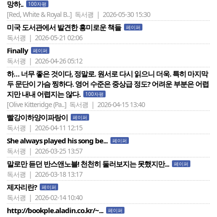
망하..
100자평
[Red, White & Royal B..]
독서괭 | 2026-05-30 15:30
미국 도서관에서 발견한 흥미로운 책들
페이퍼
독서괭 | 2026-05-21 02:06
Finally
페이퍼
독서괭 | 2026-04-26 05:12
하… 너무 좋은 것이다, 정말로. 원서로 다시 읽으니 더욱. 특히 마지막
두 문단이 가슴 찡하다. 영어 수준은 중상급 정도? 어려운 부분은 어렵
지만 내내 어렵지는 않다.
100자평
[Olive Kitteridge (Pa..]
독서괭 | 2026-04-15 13:40
빨강이하양이파랑이
페이퍼
독서괭 | 2026-04-11 12:15
She always played his song be...
페이퍼
독서괭 | 2026-03-25 13:57
말로만 듣던 반스앤노블! 천천히 둘러보지는 못했지만...
페이퍼
독서괭 | 2026-03-18 13:17
제자리란?
페이퍼
독서괭 | 2026-02-14 10:40
http://bookple.aladin.co.kr/~...
페이퍼