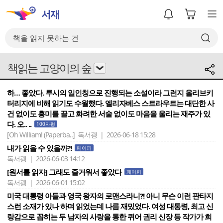
책읽는 고양이의 숲
하… 좋았다. 루시의 일인칭으로 진행되는 소설이라 그런지 올리브키
터리지에 비해 읽기도 수월했다. 엘리자베스 스트라우트는 대단한 사
건 없이도 흥미를 끌고 화려한 서술 없이도 마음을 울리는 재주가 있
다. 오.. ..
100자평
[Oh William! (Paperba..]
독서괭 | 2026-06-18 15:28
내가 읽을 수 있을까?!
페이퍼
독서괭 | 2026-06-03 14:12
[원서를 읽자] 그래도 즐거워서 좋았다
페이퍼
독서괭 | 2026-06-01 15:02
미국 대통령 아들과 영국 왕자의 로맨스라니?! 아니 무슨 이런 판타지
스런 소재가 있나 하며 읽었는데 나름 재밌었다. 여성 대통령, 최고 신
랑감으로 꼽히는 두 남자의 사랑을 통한 퀴어 권리 신장 등 작가가 희