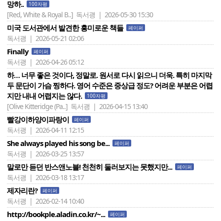
망하..
100자평
[Red, White & Royal B..]
독서괭 | 2026-05-30 15:30
미국 도서관에서 발견한 흥미로운 책들
페이퍼
독서괭 | 2026-05-21 02:06
Finally
페이퍼
독서괭 | 2026-04-26 05:12
하… 너무 좋은 것이다, 정말로. 원서로 다시 읽으니 더욱. 특히 마지막
두 문단이 가슴 찡하다. 영어 수준은 중상급 정도? 어려운 부분은 어렵
지만 내내 어렵지는 않다.
100자평
[Olive Kitteridge (Pa..]
독서괭 | 2026-04-15 13:40
빨강이하양이파랑이
페이퍼
독서괭 | 2026-04-11 12:15
She always played his song be...
페이퍼
독서괭 | 2026-03-25 13:57
말로만 듣던 반스앤노블! 천천히 둘러보지는 못했지만...
페이퍼
독서괭 | 2026-03-18 13:17
제자리란?
페이퍼
독서괭 | 2026-02-14 10:40
http://bookple.aladin.co.kr/~...
페이퍼