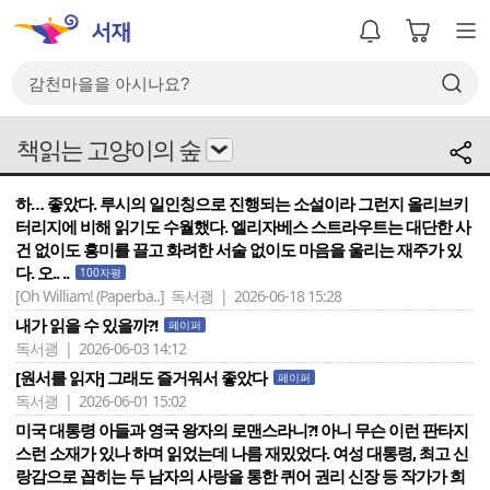
책읽는 고양이의 숲
하… 좋았다. 루시의 일인칭으로 진행되는 소설이라 그런지 올리브키
터리지에 비해 읽기도 수월했다. 엘리자베스 스트라우트는 대단한 사
건 없이도 흥미를 끌고 화려한 서술 없이도 마음을 울리는 재주가 있
다. 오.. ..
100자평
[Oh William! (Paperba..]
독서괭 | 2026-06-18 15:28
내가 읽을 수 있을까?!
페이퍼
독서괭 | 2026-06-03 14:12
[원서를 읽자] 그래도 즐거워서 좋았다
페이퍼
독서괭 | 2026-06-01 15:02
미국 대통령 아들과 영국 왕자의 로맨스라니?! 아니 무슨 이런 판타지
스런 소재가 있나 하며 읽었는데 나름 재밌었다. 여성 대통령, 최고 신
랑감으로 꼽히는 두 남자의 사랑을 통한 퀴어 권리 신장 등 작가가 희