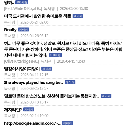
망하..
100자평
[Red, White & Royal B..]
독서괭 | 2026-05-30 15:30
미국 도서관에서 발견한 흥미로운 책들
페이퍼
독서괭 | 2026-05-21 02:06
Finally
페이퍼
독서괭 | 2026-04-26 05:12
하… 너무 좋은 것이다, 정말로. 원서로 다시 읽으니 더욱. 특히 마지막
두 문단이 가슴 찡하다. 영어 수준은 중상급 정도? 어려운 부분은 어렵
지만 내내 어렵지는 않다.
100자평
[Olive Kitteridge (Pa..]
독서괭 | 2026-04-15 13:40
빨강이하양이파랑이
페이퍼
독서괭 | 2026-04-11 12:15
She always played his song be...
페이퍼
독서괭 | 2026-03-25 13:57
말로만 듣던 반스앤노블! 천천히 둘러보지는 못했지만...
페이퍼
독서괭 | 2026-03-18 13:17
제자리란?
페이퍼
독서괭 | 2026-02-14 10:40
http://bookple.aladin.co.kr/~...
페이퍼