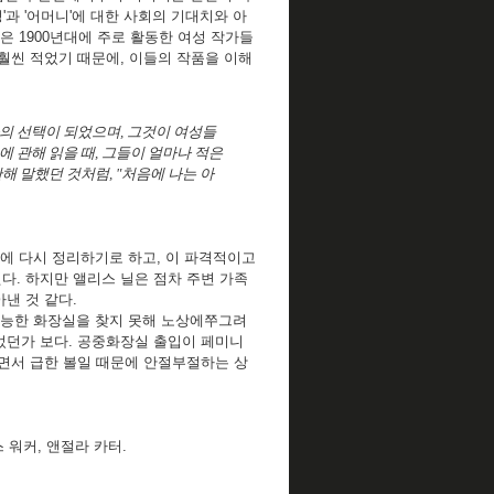
'과 '어머니'에 대한 사회의 기대치와 아
책은 1900년대에 주로 활동한 여성 작가들
훨씬 적었기 때문에, 이들의 작품을 이해
의 선택이 되었으며, 그것이 여성들
 관해 읽을 때, 그들이 얼마나 적은
해 말했던 것처럼, "처음에 나는 아
나중에 다시 정리하기로 하고, 이 파격적이고
다. 하지만 앨리스 닐은 점차 주변 가족
낸 것 같다.
가능한 화장실을 찾지 못해 노상에쭈그려
었던가 보다. 공중화장실 출입이 페미니
누면서 급한 볼일 때문에 안절부절하는 상
 워커, 앤절라 카터.