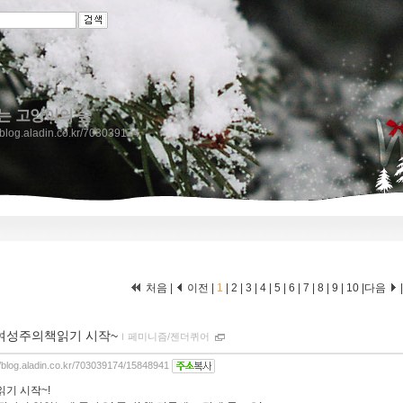
는 고양이의 숲
//blog.aladin.co.kr/703039174
처음 |
이전 |
1
|
2
|
3
|
4
|
5
|
6
|
7
|
8
|
9
|
10
|
다음
여성주의책읽기 시작~
ｌ
페미니즘/젠더퀴어
//blog.aladin.co.kr/703039174/15848941
읽기 시작~!