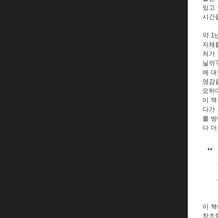
있고
시간
약 1
자체
처가 
닐까?
에 대
영감을
요하
이 책
다가 
를 방
다 더
이 책
창조