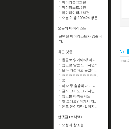
마이리뷰:
편
320
마이리스트:
편
0
마이페이퍼:
편
335
오늘 2, 총 109424 방문
오늘의 마이리스트
선택된 마이리스트가 없습니
다.
최근 댓글
한글로 읽어야지! 라고..
https:
참고로 말씀 드리자면~..
왔다 가셨다고 들었어..
ㅋㅋㅋㅋㅋㅋㅋㅋㅋㅋ..
응
아 너무 촘촘하다 ㅠㅠ..
글자 크기도 크기지만 ..
잉크를 아끼는지도…..
앗 그래요? 거기서 처..
돈도 돈이지만 말이지..
먼댓글 (트랙백)
모성과 창조성