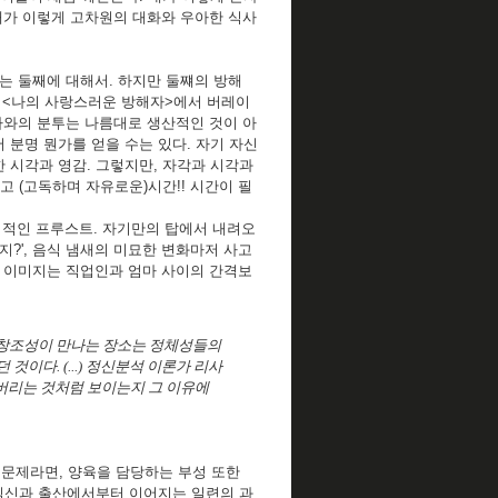
내가 이렇게 고차원의 대화와 우아한 식사
하는 둘째에 대해서. 하지만 둘쨰의 방해
 <나의 사랑스러운 방해자>에서 버레이
가와의 분투는 나름대로 생산적인 것이 아
서 분명 뭔가를 얻을 수는 있다. 자기 자신
한 시각과 영감. 그렇지만, 자각과 시각과
고 (고독하며 자유로운)시간!! 시간이 필
끼적인 프루스트. 자기만의 탑에서 내려오
지?', 음식 냄새의 미묘한 변화마저 사고
)의 이미지는 직업인과 엄마 사이의 간격보
과 창조성이 만나는 장소는 정체성들의
이다. (...) 정신분석 이론가 리사
 지워버리는 것처럼 보이는지 그 이유에
이 문제라면, 양육을 담당하는 부성 또한
 임신과 출산에서부터 이어지는 일련의 과