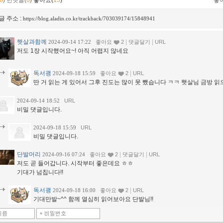
6
)
먼댓글(
0
)
좋아요(
15
)
좋
글 주소 :
https://blog.aladin.co.kr/trackback/703039174/15848941
햇살과함께
|
|
2024-09-14 17:22
좋아요
2
댓글달기
URL
저도 1장 시작했어요~! 아직 어렵지 않네요
독서괭
|
2024-09-18 15:59
좋아요
2
URL
딴 거 읽는 게 있어서 그후 진도는 많이 못 뺐습니다 ㅋㅋ 햇살님 금방 읽으
2024-09-14 18:52
URL
비밀 댓글입니다.
2024-09-18 15:59
URL
비밀 댓글입니다.
단발머리
|
|
2024-09-16 07:24
좋아요
2
댓글달기
URL
저도 곧 들어갑니다. 시작부터 좋은데요 ㅎㅎ
기대가 넘칩니다!!
독서괭
|
2024-09-18 16:00
좋아요
2
URL
기대만발~^^ 함께 열심히 읽어보아요 단발님!!