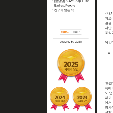
[함달달] SOW Chap.1 The
Earliest People
친구가 읽는 책
<나의
저요(
길을 
지만,
조성이
powered by
aladin
예컨대
'분열
속에 
도 업
하고,
에서 
회사
절할 