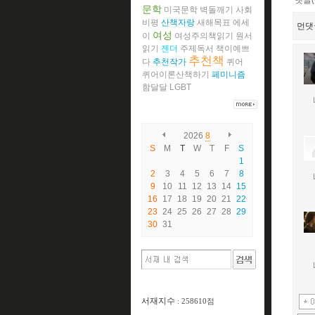
댓글(
문학
미국문학
벽돌깨기
사회
비평
산책자랑
새해목표
에세
먼댓
여성
이
여성주의책읽기
원서
읽기
젠더
주제독서
책이예쁘
추천책
다
추천작가
퀴어
퀴어이론산책하기
페미니즘
함달달
LGBT
2026
8
S
M
T
W
T
F
S
1
2
3
4
5
6
7
8
9
10
11
12
13
14
15
16
17
18
19
20
21
22
23
24
25
26
27
28
29
30
31
서재지수
: 258610점