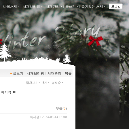
나의서재
ｌ
서재브리핑
ｌ
서재관리
ｌ
글쓰기
ｌ
즐겨찾는 서재
ｌ
글보기
ｌ
서재브리핑
ｌ
서재관리
ｌ
북플
펼쳐보기
5개
날짜순
|
마지막
댓글(
6
)
독서괭
l 2024-09-14 13:00