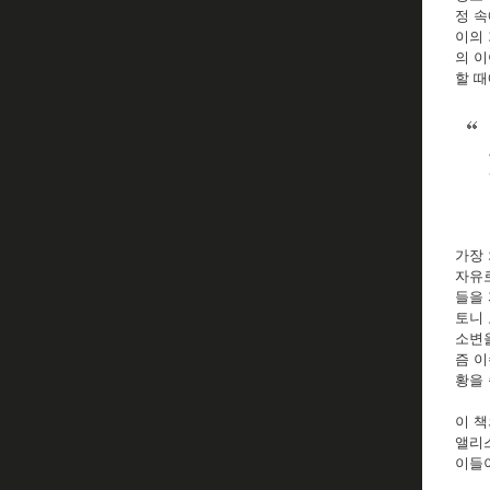
정 속
이의 
의 이
할 때
가장 
자유
들을 
토니 
소변
즘 
황을 
이 책
앨리스
이들