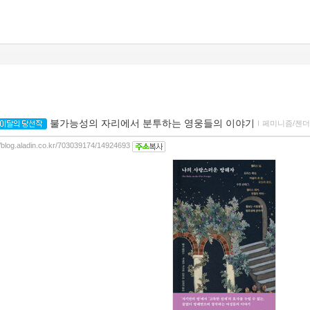
불가능성의 자리에서 분투하는 영웅들의 이야기
ｌ
페미니즘/젠
//blog.aladin.co.kr/703039174/14924693