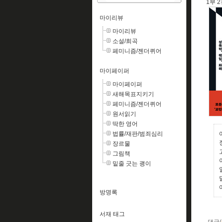
1부 
마이리뷰
마이리뷰
소설/희곡
페미니즘/젠더퀴어
마이페이퍼
마이페이퍼
새해목표지키기
페미니즘/젠더퀴어
원서읽기
딱한 영어
법률/재판/범죄심리
장르물
그림책
밑줄 긋는 괭이
방명록
서재 태그