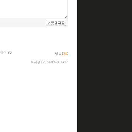
더퀴어
댓글(
31
)
독서괭
l 2023-09-21 13:48