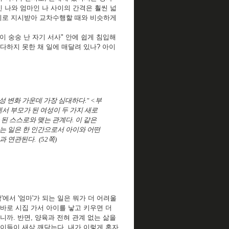
인 나와 엄마인 나 사이의 간격은 훨씬 넓
 수시로 지시받아 교차수행할 때와 비슷하게
이 숭숭 난 자기 서사" 안에 쉽게 침입해
다하지 못한 채 일에 매달려 있나? 아이
 변화 가운데 가장 심대하다." <부
서 부모가 된 여성이 두 가지 새로
된 스스로와 맺는 관계다. 이 같은
는 일은 한 인간으로서 아이와 어떤
 연관된다. (52쪽)
에서 '엄마'가 되는 일은 뭐가 더 어려울
바로 시집 가서 아이를 낳고 키우면 더
까. 반면, 양육과 전혀 관계 없는 삶을
은 이들이 새삼 깨닫는다. 내가 이렇게 혼자