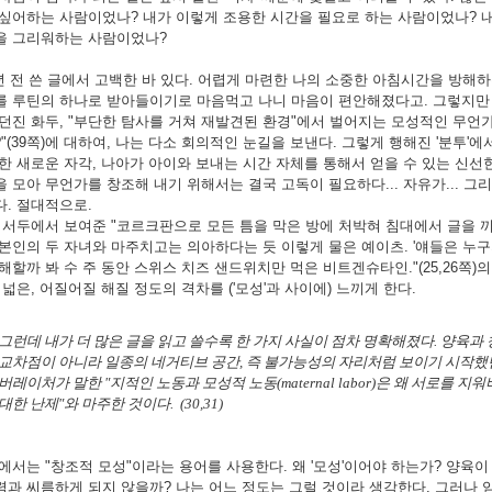
 싶어하는 사람이었나? 내가 이렇게 조용한 시간을 필요로 하는 사람이었나? 
을 그리워하는 사람이었나?
년 전 쓴 글에서 고백한 바 있다. 어렵게 마련한 나의 소중한 아침시간을 방해
를 루틴의 하나로 받아들이기로 마음먹고 나니 마음이 편안해졌다고. 그렇지만
던진 화두,
"부단한 탐사를 거쳐 재발견된 환경"에서 벌어지는 모성적인 무언
"(39쪽)에 대하여, 나는 다소 회의적인 눈길을 보낸다. 그렇게 행해진 '분투'에
한 새로운 자각, 나아가 아이와 보내는 시간 자체를 통해서 얻을 수 있는 신선
 모아 무언가를 창조해 내기 위해서는 결국 고독이 필요하다... 자유가... 그리
다. 절대적으로.
 서두에서 보여준 "코르크판으로 모든 틈을 막은 방에 처박혀 침대에서 글을 
본인의 두 자녀와 마주치고는 의아하다는 듯 이렇게 물은 예이츠. '얘들은 누구
해할까 봐 수 주 동안 스위스 치즈 샌드위치만 먹은 비트겐슈타인."(25,26쪽
 넓은, 어질어질 해질 정도의 격차를 ('모성'과 사이에) 느끼게 한다.
그런데 내가 더 많은 글을 읽고 쓸수록 한 가지 사실이 점차 명확해졌다. 양육
교차점이 아니라 일종의 네거티브 공간, 즉 불가능성의 자리처럼 보이기 시작했던 것
버레이처가 말한 "지적인 노동과 모성적 노동(maternal labor)은 왜 서로를
대한 난제"와 마주한 것이다. (30,31)
에서는 "창조적 모성"이라는 용어를 사용한다. 왜 '모성'이어야 하는가? 양육
력과 씨름하게 되지 않을까? 나는 어느 정도는 그럴 것이라 생각한다. 그러나