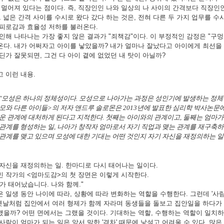
 멀어져 있다는 점이다. 즉, 직장인인 나와 일상의 나 사이의 간격보다 직장인
그 넓은 간격 사이를 수시로 왔다 갔다 하는 것은, 전혀 다른 두 가지 업무를
 피로감과 효율성 저하를 불러온다.
인해 나타나는 가장 좋지 않은 결과가 "죄책감"이다. 이 부정적인 감정은 "구멍
다. 내가 어쩌자고 아이를 낳았을까? 내가 얼마나 잘났다고 아이에게 최선을 
딘가 잘못되면, 그건 다 아이 곁에 없었던 내 탓이 아닐까?
 이런 내용.
"모성은 하나의 정체성이다. 모성으로 나아가는 과정은 성인기에 발생하는 정체성
모와 다른 아이들>의 저자 앤드루 솔로몬은 2013년에 발표한 심리학 박사논문에
운 관계에 대처하게 된다고 지적한다. 첫째는 아이와의 관계이고, 둘째는 엄마가 
관계를 형성하는 일, 나아가 창작자 엄마로서 자기 직업과 맺는 관계를 재구축하
관계를 맺고 있으며 모성에 대한 기대는 어떤 것인지 자기 자신을 재정의하는 일과
자신을 재정의하는 일. 한마디로 다시 태어나는 일이다.
민 작가의 <엄마도감>의 첫 장면은 이렇게 시작한다.
가 태어났습니다. 나와 함께."
 일생 동안 나이에 따라, 상황에 따라 변화하는 역할을 수행한다. 그런데 '사람'
옛날처럼 집안에서 여러 형제가 함께 자라며 동생들을 돌보고 집안일을 하다가 
을까? 어떤 면에서는 그랬을 것이다. 기대하는 역할, 수행하는 역할이 일치하니
사람이 엄마가 되는 일은 앞서 말한 '격차' 때문에 낯설고 어려울 수 있다. 많