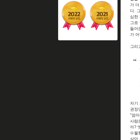
가 더
다. 
심한
그로 
들어온
가 어
그리고
자기 
권정
"엄마
사람은
까? 
수월했
살던 