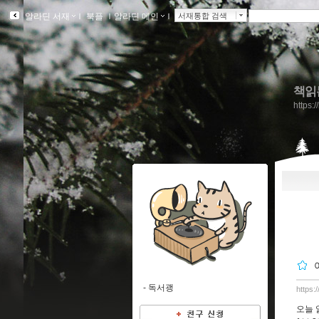
알라딘 서재
ｌ
북플
ｌ
알라딘 메인
ｌ
서재통합 검색
책읽
https:
-
독서괭
https:
오늘 