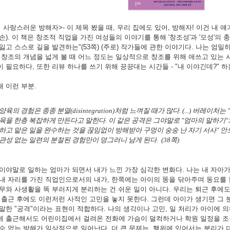
 사랑스러운 방해자>- 이 제목 봤을 때, 우리 집에도 있어, 방해자! 이건 내 얘
손). 이 책은 창조적 직업을 가진 여성들의 이야기를 통해 '창조성'과 '모성'의
잃고 스스로 길을 발견하는"(53쪽) (주로) 작가들에 관한 이야기다. 나는 엄밀히
 창조의 개념을 넓게 볼 때 어느 정도는 일상적으로 창조를 위해 애쓰고 있는 
 필요하다, 또한 리뷰 하나를 쓰기 위해 끙끙대는 시간들 - "내 이야긴데?" 
 이런 부분.
양육의 경험은 종종 분열(disintegration)처럼 느껴질 때가 많다. (...) 버레이
육을 한층 복잡하게 만든다고 말한다. 이 같은 공격은 그야말로 "엄마의 말하기
하고 맡은 일을 완수하는 것을 끊임없이 방해받아 구멍이 숭숭 난 자기 서사" 안
관성 없는 일련의 분절된 경험만이 덩그러니 남게 된다. (38쪽)
'이야말로 일하는 엄마가 되면서 내가 느낀 가장 심각한 변화다. 나는 내 자아
내 자리를 가진 직업인으로서의 내가, 한쪽에는 아이의 똥을 닦아주며 동요를 
무와 사생활을 똑 부러지게 분리하는 건 쉬운 일이 아니다. 우리는 퇴근 후에
 출근 후에도 이런저런 사적인 고민을 놓지 못한다. 그런데 아이가 생기면 그
말한 "공격"이라는 표현이 적합하다. 나의 생각이나 고민, 일 처리가 아이에 
에 출근해서도 어린이집에서 걸려온 전화에 가슴이 덜컥하거나 학원 일정을 조
수 없는 방해가 일상적으로 일어난다. 더 큰 문제는, 행위에 있어서는 분리가