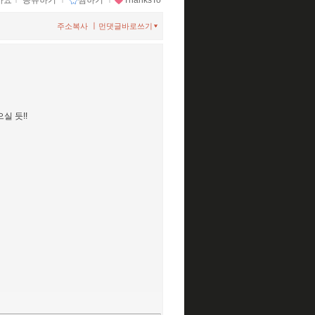
아요
ｌ
공유하기
ｌ
찜하기
ｌ
ThanksTo
ㅣ
주소복사
먼댓글바로쓰기
실 듯!!