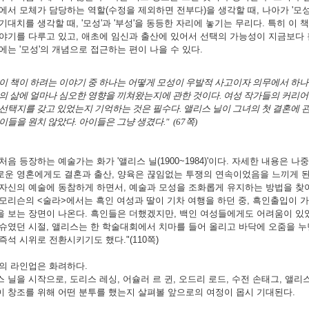
에서 모체가 담당하는 역할(수정을 제외하면 전부다)을 생각할 때, 나아가 '모성
기대치를 생각할 때, '모성'과 '부성'을 동등한 자리에 놓기는 무리다. 특히 이 
야기를 다루고 있고, 애초에 임신과 출산에 있어서 선택의 가능성이 지금보다 
에는 '모성'의 개념으로 접근하는 편이 나을 수 있다.
이 책이 하려는 이야기 중 하나는 어떻게 모성이 우발적 사고이자 의무에서 하나
의 삶에 얼마나 심오한 영향을 끼쳐왔는지에 관한 것이다. 여성 작가들의 커리어에
선택지를 갖고 있었는지 기억하는 것은 필수다. 앨리스 닐이 그녀의 첫 결혼에 관
이들을 원치 않았다. 아이들은 그냥 생겼다." (67쪽)
처음 등장하는 예술가는 화가 '앨리스 닐(1900~1984)'이다. 자세한 내용은 
로운 영혼에게도 결혼과 출산, 양육은 끊임없는 투쟁의 연속이었음을 느끼게 된
자신의 예술에 동참하게 하면서, 예술과 모성을 조화롭게 유지하는 방법을 찾아
모리슨의 <술라>에서는 흑인 여성과 딸이 기차 여행을 하던 중, 흑인출입이 
을 보는 장면이 나온다. 흑인들은 더했겠지만, 백인 여성들에게도 어려움이 있
이슈였던 시절, 앨리스는 한 학술대회에서 치마를 들어 올리고 바닥에 오줌을 
즉석 시위로 전환시키기도 했다."(110쪽)
의 라인업은 화려하다.
 닐을 시작으로, 도리스 레싱, 어슐러 르 귄, 오드리 로드, 수전 손태그, 앨리스
이 창조를 위해 어떤 분투를 했는지 살펴볼 앞으로의 여정이 몹시 기대된다.