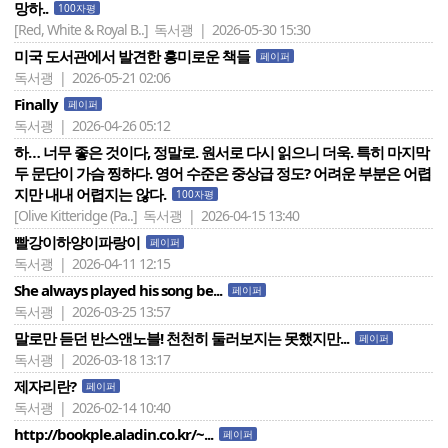
망하..
100자평
[Red, White & Royal B..]
독서괭 | 2026-05-30 15:30
미국 도서관에서 발견한 흥미로운 책들
페이퍼
독서괭 | 2026-05-21 02:06
Finally
페이퍼
독서괭 | 2026-04-26 05:12
하… 너무 좋은 것이다, 정말로. 원서로 다시 읽으니 더욱. 특히 마지막
두 문단이 가슴 찡하다. 영어 수준은 중상급 정도? 어려운 부분은 어렵
지만 내내 어렵지는 않다.
100자평
[Olive Kitteridge (Pa..]
독서괭 | 2026-04-15 13:40
빨강이하양이파랑이
페이퍼
독서괭 | 2026-04-11 12:15
She always played his song be...
페이퍼
독서괭 | 2026-03-25 13:57
말로만 듣던 반스앤노블! 천천히 둘러보지는 못했지만...
페이퍼
독서괭 | 2026-03-18 13:17
제자리란?
페이퍼
독서괭 | 2026-02-14 10:40
http://bookple.aladin.co.kr/~...
페이퍼