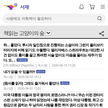
책읽는 고양이의 숲
하… 좋았다. 루시의 일인칭으로 진행되는 소설이라 그런지 올리브키
터리지에 비해 읽기도 수월했다. 엘리자베스 스트라우트는 대단한 사
건 없이도 흥미를 끌고 화려한 서술 없이도 마음을 울리는 재주가 있
다. 오.. ..
100자평
[Oh William! (Paperba..]
독서괭 | 2026-06-18 15:28
내가 읽을 수 있을까?!
페이퍼
독서괭 | 2026-06-03 14:12
[원서를 읽자] 그래도 즐거워서 좋았다
페이퍼
독서괭 | 2026-06-01 15:02
미국 대통령 아들과 영국 왕자의 로맨스라니?! 아니 무슨 이런 판타지
스런 소재가 있나 하며 읽었는데 나름 재밌었다. 여성 대통령, 최고 신
랑감으로 꼽히는 두 남자의 사랑을 통한 퀴어 권리 신장 등 작가가 희