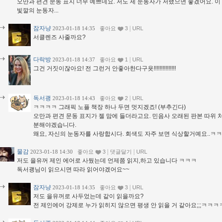
오만과 편견 문동 표지 너무 예쁘네요. 저도 제 눈동자가 저랬으면 좋겠어요. 이
빛깔의 눈동자...
잠자냥
|
2023-01-18 14:35
좋아요
3
URL
서클렌즈 사줄까요?
다락방
|
2023-01-18 14:37
좋아요
1
URL
그건 거짓이잖아요! 전 그런거 안좋아한다구욧!!!!!!!!!!!!!!!
독서괭
|
2023-01-18 14:43
좋아요
2
URL
ㅋㅋㅋㅋ 그래픽 노플 책장 하나 두면 멋지겠죠! (부추긴다)
오만과 편견 문동 표지가 젤 맘에 들더라고요. 민음사 오래된 판본 따위
분해야겠습니다.
왜요, 자신의 눈동자를 사랑합시다. 회색도 자주 보면 식상할거예요..ㅋㅋ
물감
|
|
2023-01-18 14:30
좋아요
3
댓글달기
URL
저도 을유꺼 제인 에어로 사뒀는데 언제쯤 읽지,하고 있습니다 ㅋㅋㅋ
독서괭님이 읽으시면 따라 읽어야겠어요~~
잠자냥
|
2023-01-18 14:35
좋아요
3
URL
저도 을유꺼로 사두었는데 같이 읽을까요?
전 제인에어 강제로 누가 읽히지 않으면 평생 안 읽을 거 같아요;;;ㅋㅋ