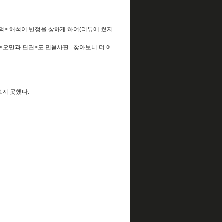
덕> 해석이 빈정을 상하게 하여(리뷰에 썼지
오만과 편견>도 민음사판.. 찾아보니 더 예
보지 못했다.