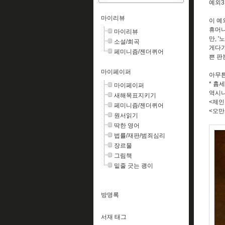
예외3
마이리뷰
이 예
휴머니
마이리뷰
만, '
소설/희곡
게다가
페미니즘/젠더퀴어
쁜 판
마이페이퍼
아무튼
* 흄
마이페이퍼
역시나
새해목표지키기
<제인
페미니즘/젠더퀴어
<오만
원서읽기
딱한 영어
법률/재판/범죄심리
장르물
그림책
밑줄 긋는 괭이
방명록
서재 태그