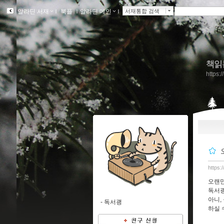
알라딘 서재
ｌ
북플
ｌ
알라딘 메인
ｌ
서재통합 검색
책읽
https:
https:
오랜만
독서괭
아니,
-
독서괭
하실 