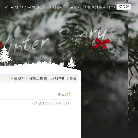
나의서재
ｌ
서재브리핑
ｌ
서재관리
ｌ
글쓰기
ｌ
즐겨찾는 서재
ｌ
글보기
ｌ
서재브리핑
ｌ
서재관리
ｌ
북플
댓글(
37
)
독서괭
l 2023-01-18 13:16