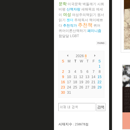
문학
미국문학
벽돌깨기
사회
비평
산책자랑
새해목표
에세
여성
이
여성주의책읽기
원서
읽기
젠더
주제독서
책이예쁘
추천책
다
추천작가
퀴어
퀴어이론산책하기
페미니즘
함달달
LGBT
2026
8
S
M
T
W
T
F
S
1
2
3
4
5
6
7
8
9
10
11
12
13
14
15
16
17
18
19
20
21
22
23
24
25
26
27
28
29
30
31
서재지수
: 258678점