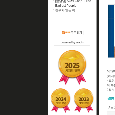
[함달달] SOW Chap.1 The
Earliest People
친구가 읽는 책
powered by
aladin
어차피
(이래
<프랑
이 부
2월부
댓글(