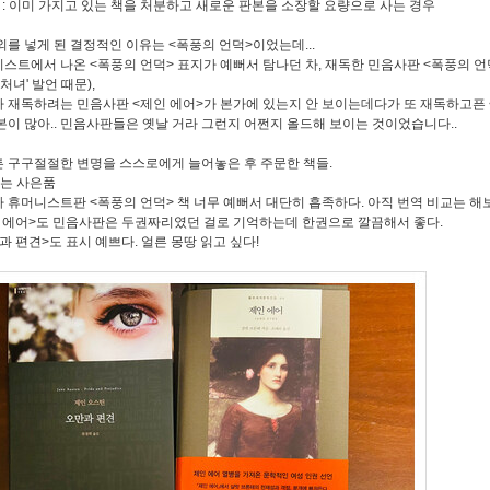
 : 이미 가지고 있는 책을 처분하고 새로운 판본을 소장할 요량으로 사는 경우
외를 넣게 된 결정적인 이유는 <폭풍의 언덕>이었는데...
스트에서 나온 <폭풍의 언덕> 표지가 예뻐서 탐나던 차, 재독한 민음사판 <폭풍의 언
노처녀' 발언 때문),
 재독하려는 민음사판 <제인 에어>가 본가에 있는지 안 보이는데다가 또 재독하고픈 <
본이 많아.. 민음사판들은 옛날 거라 그런지 어쩐지 올드해 보이는 것이었습니다..
 구구절절한 변명을 스스로에게 늘어놓은 후 주문한 책들.
세는 사은품
 휴머니스트판 <폭풍의 언덕> 책 너무 예뻐서 대단히 흡족하다. 아직 번역 비교는 해
 에어>도 민음사판은 두권짜리였던 걸로 기억하는데 한권으로 깔끔해서 좋다.
과 편견>도 표시 예쁘다. 얼른 몽땅 읽고 싶다!