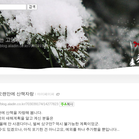
는 고양이의 숲
//blog.aladin.co.kr/703039174
오랜만에 산책자랑
ｌ
마이페이퍼
//blog.aladin.co.kr/703039174/14277823
에 산책을 자랑해 봅니다.
의 새해계획을 알고 계신 분들은
 올해 안 사겠다더니, 벌써 샀구만? 역시 불가능한 계획이었군.
수도 있겠으나, 아직 포기한 건 아니고요, 예외를 하나 추가했을 뿐입니다...