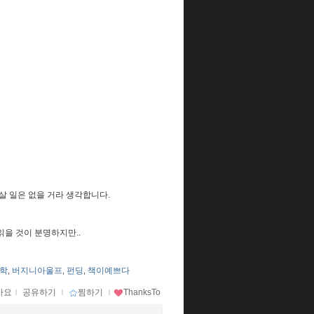
살 일은 없을 거라 생각합니다.
.
 읽을 것이 분명하지만..
문학
버지니아울프
펀딩
책이예쁘다
,
,
,
아요
ｌ
공유하기
ｌ
찜하기
ｌ
ThanksTo