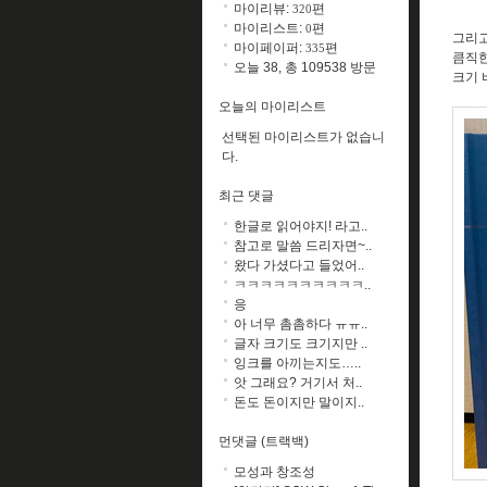
마이리뷰:
편
320
마이리스트:
편
0
그리고
마이페이퍼:
편
335
큼직한
오늘 38, 총 109538 방문
크기 
오늘의 마이리스트
선택된 마이리스트가 없습니
다.
최근 댓글
한글로 읽어야지! 라고..
참고로 말씀 드리자면~..
왔다 가셨다고 들었어..
ㅋㅋㅋㅋㅋㅋㅋㅋㅋㅋ..
응
아 너무 촘촘하다 ㅠㅠ..
글자 크기도 크기지만 ..
잉크를 아끼는지도…..
앗 그래요? 거기서 처..
돈도 돈이지만 말이지..
먼댓글 (트랙백)
모성과 창조성