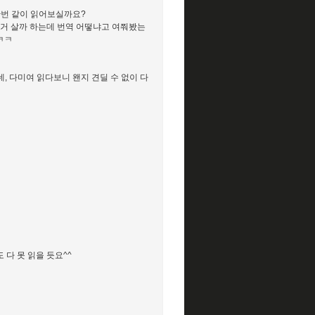
한번 같이 읽어보실까요?
이거 살까 하는데 번역 어떻냐고 여쭤봤는
ㅋㅋ
 다미여 읽다보니 왠지 견딜 수 없이 다
 다 못 읽을 듯요^^