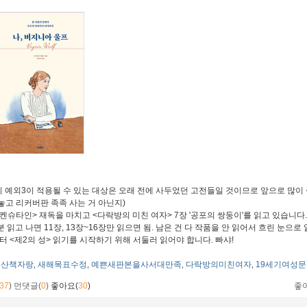
 예외3이 적용될 수 있는 대상은 오래 전에 사두었던 고전들일 것이므로 앞으로 많이 
놓고 리커버판 족족 사는 거 아닌지)
켄슈타인> 재독을 마치고 <다락방의 미친 여자> 7장 '공포의 쌍둥이'를 읽고 있습니다
분 읽고 나면 11장, 13장~16장만 읽으면 됨. 남은 건 다 작품을 안 읽어서 흐린 눈으로
터 <제2의 성> 읽기를 시작하기 위해 서둘러 읽어야 합니다. 빠샤!
산책자랑
새해목표수정
예쁜새판본을사서대만족
다락방의미친여자
19세기여성
,
,
,
,
37
)
먼댓글(
0
)
좋아요(
30
)
좋