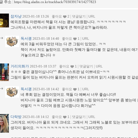
글 주소 :
https://blog.aladin.co.kr/trackback/703039174/14277823
잠자냥
|
|
2023-01-18 13:26
좋아요
2
댓글달기
URL
예외조항을 마련해서 책을 더 사는 괭님! 응원합니다. ㅋㅋㅋㅋㅋㅋㅋㅋ
그나저나, 나, 버지니아 울프 저렇게 큰 책이군요?! 놀라워라.
독서괭
|
2023-01-18 14:40
좋아요
1
URL
예외 3을 비워두었던 데는 다 큰 그림이 있었던.. ㅋㅋ
책이 커서 저도 놀랐어요. 만화라 첫째가 들여다볼 것 같은데, 내용이 애가
겨놓으려고 합니다 ㅎ
거리의화가
|
|
2023-01-18 13:37
좋아요
1
댓글달기
URL
ㅎㅎㅎ 좋은 결정이십니다^^ 휴머니스트판 넘 이쁘네요~ㅋㅋ
그림이 들어 있는 버지니아 울프는 판본이 커서 오히려 읽기 시원시원할 것 같습
독서괭
|
2023-01-18 14:42
좋아요
1
URL
네 후회 없는 결정이었어요. 책들 다 예뻐서 너무 좋습니다!!
버지니아 울프 그림 예쁘고 시원시원한 느낌 맞아요^^ 앞부분 좀 봤는데
어떨지 ㅋㅋ 다미여 응원 감사합니다 화가님^^
다락방
|
|
2023-01-18 14:12
좋아요
1
댓글달기
URL
그러게요. 버지니아 울프 되게 크네요. 그래서 저 그래픽 노블로 있는 보부아르와
생각이 들어요. ㅋㅋㅋㅋㅋㅋㅋㅋㅋㅋㅋㅋㅋ(그러지맛!!)