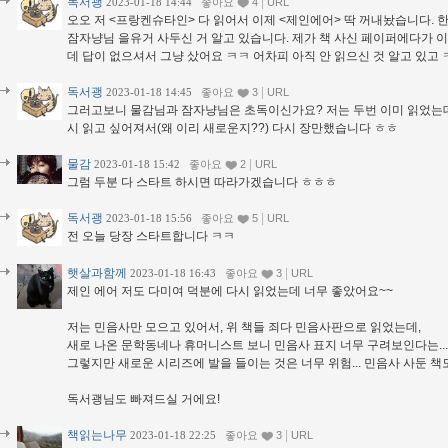
독서괭
|
2023-01-18 14:44
좋아요
4
URL
오오 저 <프랑켄슈타인> 다 읽어서 이제 <제인에어> 딱 꺼내놨습니다. 
잠자냥님 을유거 사두신 거 알고 있습니다. 제가 책 사신 페이퍼에다가 
데 답이 없으셔서 그냥 샀어요 ㅋㅋ 어차피 아직 안 읽으신 것 알고 있고 
독서괭
|
2023-01-18 14:45
좋아요
3
URL
그러고보니 물감님과 잠자냥님은 초독이신가요? 저는 두번 이미 읽었는데,
시 읽고 싶어져서(왜 이리 새로운지??) 다시 장만했습니다 ㅎㅎ
물감
|
2023-01-18 15:42
좋아요
2
URL
그럼 두분 다 스타트 하시면 따라가겠습니다 ㅎㅎㅎ
독서괭
|
2023-01-18 15:56
좋아요
5
URL
전 오늘 당장 스타트합니다 ㅋㅋ
햇살과함께
|
2023-01-18 16:43
좋아요
3
URL
제인 에어 저도 다미여 덕분에 다시 읽었는데 너무 좋았어요~~
저는 민음사만 모으고 있어서, 위 책들 죄다 민음사판으로 읽었는데,
새로 나온 문학동네나 휴머니스트 보니 민음사 표지 너무 구려보인다는...
그렇지만 새로운 시리즈에 발을 들이는 것은 너무 위험... 민음사 사둔 책도
독서괭님도 빠져드실 거에요!
책읽는나무
|
2023-01-18 22:25
좋아요
3
URL