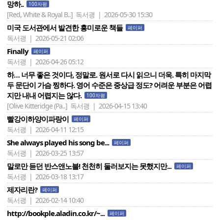
망하..
100자평
[Red, White & Royal B..]
독서괭 | 2026-05-30 15:30
미국 도서관에서 발견한 흥미로운 책들
페이퍼
독서괭 | 2026-05-21 02:06
Finally
페이퍼
독서괭 | 2026-04-26 05:12
하… 너무 좋은 것이다, 정말로. 원서로 다시 읽으니 더욱. 특히 마지막
두 문단이 가슴 찡하다. 영어 수준은 중상급 정도? 어려운 부분은 어렵
지만 내내 어렵지는 않다.
100자평
[Olive Kitteridge (Pa..]
독서괭 | 2026-04-15 13:40
빨강이하양이파랑이
페이퍼
독서괭 | 2026-04-11 12:15
She always played his song be...
페이퍼
독서괭 | 2026-03-25 13:57
말로만 듣던 반스앤노블! 천천히 둘러보지는 못했지만...
페이퍼
독서괭 | 2026-03-18 13:17
제자리란?
페이퍼
독서괭 | 2026-02-14 10:40
http://bookple.aladin.co.kr/~...
페이퍼