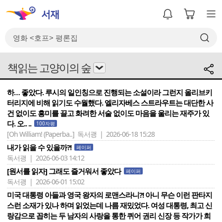
책읽는 고양이의 숲
하… 좋았다. 루시의 일인칭으로 진행되는 소설이라 그런지 올리브키
터리지에 비해 읽기도 수월했다. 엘리자베스 스트라우트는 대단한 사
건 없이도 흥미를 끌고 화려한 서술 없이도 마음을 울리는 재주가 있
다. 오.. ..
100자평
[Oh William! (Paperba..]
독서괭 | 2026-06-18 15:28
내가 읽을 수 있을까?!
페이퍼
독서괭 | 2026-06-03 14:12
[원서를 읽자] 그래도 즐거워서 좋았다
페이퍼
독서괭 | 2026-06-01 15:02
미국 대통령 아들과 영국 왕자의 로맨스라니?! 아니 무슨 이런 판타지
스런 소재가 있나 하며 읽었는데 나름 재밌었다. 여성 대통령, 최고 신
랑감으로 꼽히는 두 남자의 사랑을 통한 퀴어 권리 신장 등 작가가 희